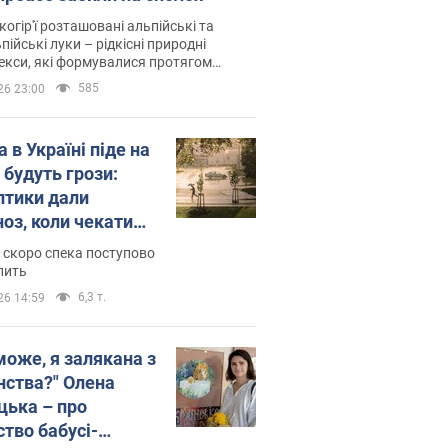
когір'ї розташовані альпійські та
пійські луки – рідкісні природні
си, які формувалися протягом
 років
585
26 23:00
 в Україні піде на
 будуть грози:
птики дали
ноз, коли чекати
и погоди
 скоро спека поступово
пить
6,3 т.
26 14:59
може, я залякана з
нства?" Олена
цька – про
ство бабусі-