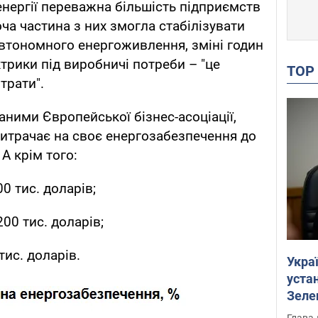
енергії переважна більшість підприємств
ча частина з них змогла стабілізувати
втономного енергоживлення, зміні годин
рики під виробничі потреби – "це
TO
трати".
аними Європейської бізнес-асоціації,
итрачає на своє енергозабезпечення до
 А крім того:
00 тис. доларів;
200 тис. доларів;
тис. доларів.
Укра
устан
Зеле
Глава 