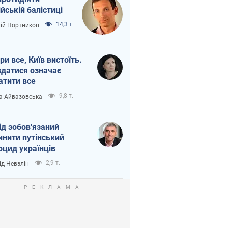
ійській балістиці
14,3 т.
лій Портников
ри все, Київ вистоїть.
здатися означає
атити все
9,8 т.
а Айвазовська
ід зобов'язаний
инити путінський
оцид українців
2,9 т.
ід Невзлін