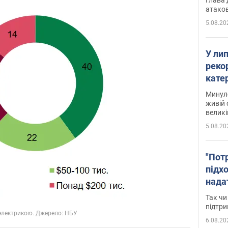
атаков
5.08.20
У ли
рекор
кате
опри
Минуло
живій 
великі
5.08.20
"Пот
підх
нада
дост
Так чи
прим
підтр
6.08.20