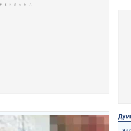
Дум
Як 