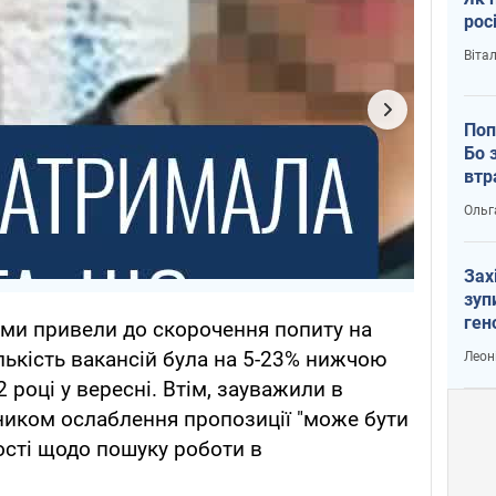
рос
Віта
Поп
Бо 
втр
Ольг
Зах
зуп
ген
ями привели до скорочення попиту на
ількість вакансій була на 5-23% нижчою
Леон
 році у вересні. Втім, зауважили в
ником ослаблення пропозиції "може бути
ості щодо пошуку роботи в