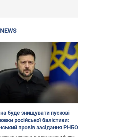
P NEWS
їна буде знищувати пускові
овки російської балістики:
нський провів засідання РНБО
держави заявив, що установки будуть