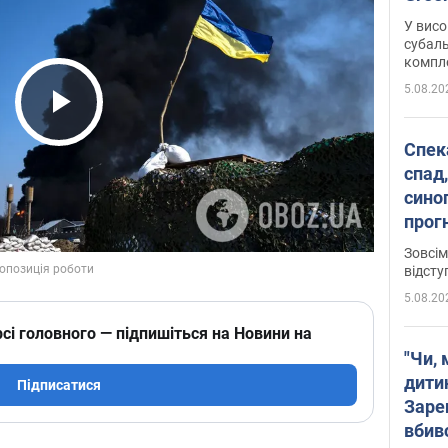
У висо
субаль
комплек
сотень
5.08.20
Play Video
Спека
спад,
сино
прог
змін
Зовсім
відсту
5.08.20
сі головного — підпишіться на Новини на
"Чи, 
дити
Підписатися
Заре
вбив