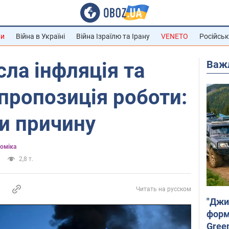
ни
Війна в Україні
Війна Ізраїлю та Ірану
VENETO
Російськ
Важ
сла інфляція та
пропозиція роботи:
и причину
оміка
2,8 т.
Читать на русском
"Джи
форму
Gree