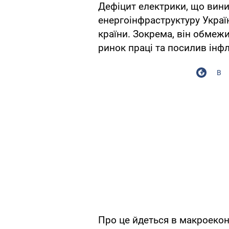
Дефіцит електрики, що виник
енергоінфраструктуру Украї
країни. Зокрема, він обмеж
ринок праці та посилив інф
В
Про це йдеться в макроеко