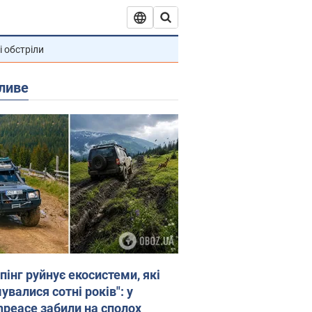
і обстріли
ливе
пінг руйнує екосистеми, які
валися сотні років": у
npeace забили на сполох