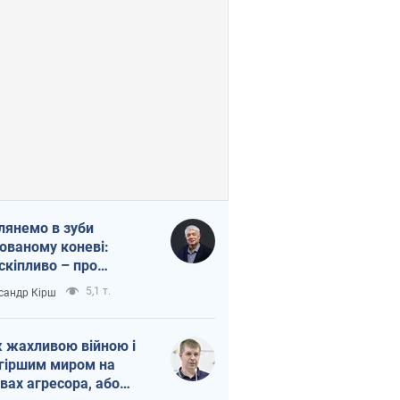
лянемо в зуби
ованому коневі:
скіпливо – про
омогу Україні
5,1 т.
сандр Кірш
 жахливою війною і
гіршим миром на
вах агресора, або