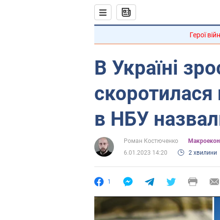
Герої вій
В Україні зро
скоротилася 
в НБУ назвал
Роман Костюченко
Mакроекон
6.01.2023 14:20
2 хвилини
1