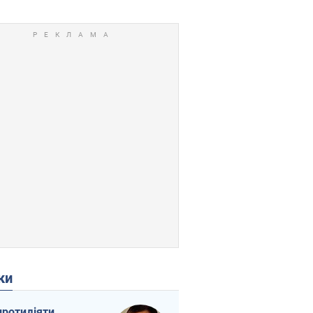
ки
протидіяти