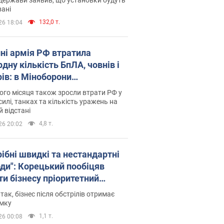
ані
132,0 т.
26 18:04
пні армія РФ втратила
дну кількість БпЛА, човнів і
рів: в Міноборони
люднили статистику
го місяця також зросли втрати РФ у
силі, танках та кількість уражень на
й відстані
4,8 т.
26 20:02
рібні швидкі та нестандартні
оди": Корецький пообіцяв
ти бізнесу пріоритетний
уп до наявних складських
 так, бізнес після обстрілів отримає
іщень
имку
1,1 т.
26 00:08