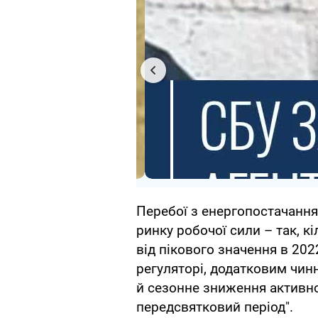
Перебої з енергопостачанн
ринку робочої сили – так, к
від пікового значення в 2022
регуляторі, додатковим чин
й сезонне зниження активн
передсвятковий період".