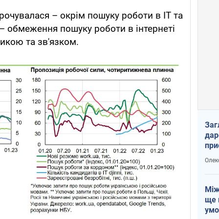
рочувалася – окрім пошуку роботи в IT та
– обмеження пошуку роботи в інтернеті
икою та зв'язком.
Заг
дар
при
доп
Олек
Між
ще 
умо