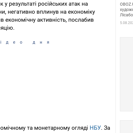
диси
 у результаті російських атак на
OBOZ.U
Горсь
художн
ни, негативно вплинув на економіку
Лісабо
Дмит
ив економічну активність, послабив
в По
5.08.20
ляцію.
ідео дня
номічному та монетарному огляді
НБУ
. За