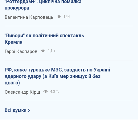
"Роттердам+": циклічна помилка
прокурора
Валентина Карповець
144
"Вибори" як політичний спектакль
Кремля
Гаррі Каспаров
1,1 т.
РФ, каже турецьке МЗС, завдасть по Україні
ядерного удару (а Київ мер знищує й без
цього)
Олександр Кірш
4,3 т.
Всі думки