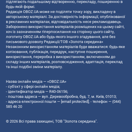
підлягають подальшому відтворенню, перекладу, поширенню в
будь-якій формі.
Редакція OBOZ.UA може не поділяти точку зору, викладену в
авторському матеріалі. За достовірність інформації, опублікованої
в рекламних матеріалах, відповідальність несе рекламодавець.
Заборонено використання матеріалів розміщених на цьому сайті,
хоч із зазначенням гіперпосилання на сторінку цього сайту,
логотипу OBOZ.UA або будь-якого іншого згадування, але без
письмового дозволу Редакції/ТОВ «Золота середина»
Незаконним використанням матеріалів буде вважатися: будь-яке
копiювання, публiкацiя, передрук, наступне поширення,
використання, переробка з використанням, включенням до
складу інших матеріалів, розповсюдження, адаптація, переклад
та інші подібні зміни матеріалу.
Назва онлайн медіа — «OBOZ.UA»
- суб'єкт у сфері онлайн медіа;
- ідентифікатор медіа — R40-06156;
- поштова адреса — вул. Деревообробна, буд. 7, м. Київ, 01013;
- адреса електронної пошти —
[email protected]
; - телефон — (044)
585 46 20
© 2026 Всі права захищені, ТОВ "Золота середина".