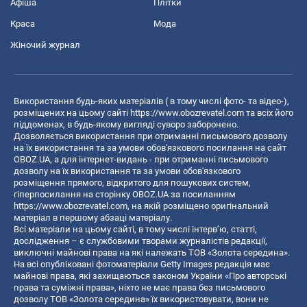
Афіша
Плітки
Краса
Мода
Жіночий журнал
Використання будь-яких матеріалів ( в тому числі фото- та відео-),
розміщених на цьому сайті
https://www.obozrevatel.com
та всіх його
піддоменах, в будь-якому вигляді суворо заборонено.
Дозволяється використання при отриманні письмового дозволу
на їх використання та за умови обов'язкового посилання на сайт
OBOZ.UA, а для інтернет-видань - при отриманні письмового
дозволу на їх використання та за умови обов'язкового
розміщення прямого, відкритого для пошукових систем,
гіперпосилання на сторінку OBOZ.UA за посиланням
https://www.obozrevatel.com
, на якій розміщено оригінальний
матеріал в першому абзаці матеріалу.
Всі матеріали на цьому сайті, в тому числі інтерв’ю, статті,
дослідження – є службовими творами журналістів редакції,
виключні майнові права на які належать ТОВ «Золота середина».
На всі опубліковані фотоматеріали Getty Images редакція має
майнові права, які захищаються законом України «Про авторські
права та суміжні права», ніхто не має права без письмового
дозволу ТОВ «Золота середина» їх використовувати, вони не