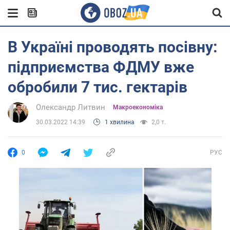
В Україні проводять посівну:
підприємства ФДМУ вже
обробили 7 тис. гектарів
Олександр Литвин
Mакроекономіка
30.03.2022 14:39
1 хвилина
2,0 т.
0
РУС