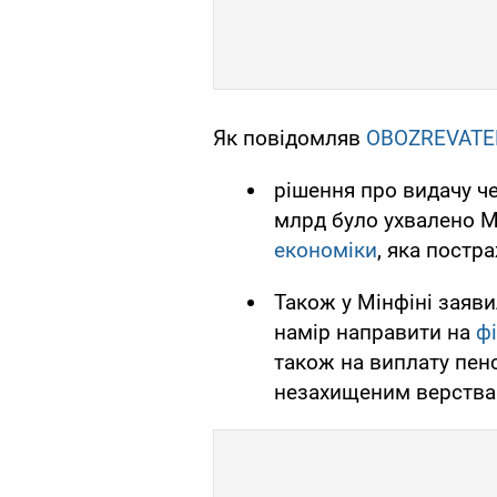
Як повідомляв
OBOZREVATE
рішення про видачу че
млрд було ухвалено 
економіки
, яка постр
Також у Мінфіні заяв
намір направити на
ф
також на виплату пенс
незахищеним верства