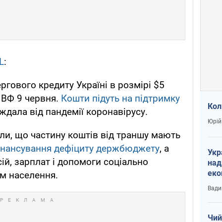
L
:
ргового кредиту Україні в розмірі $5
МВФ 9 червня.
Кошти підуть на підтримку
Кол
аждала від пандемії коронавірусу.
Юрій
или, що частину коштів від траншу мають
інансування дефіциту держбюджету
, а
Укр
ій, зарплат і допомоги соціально
над
еко
м населення.
сві
Вади
Чий