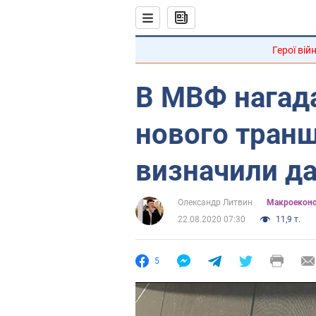
Герої вій
В МВФ нагада
нового транш
визначили д
Олександр Литвин
Mакроеконо
22.08.2020 07:30
11,9 т.
5