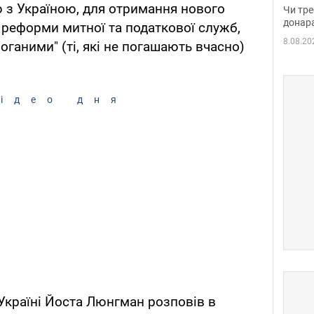
судд
з Україною, для отримання нового
Чи тре
неоч
донар
реформи митної та податкової служб,
8.08.20
оганими" (ті, які не погашають вчасно)
ідео дня
Україні Йоста Люнгман розповів в