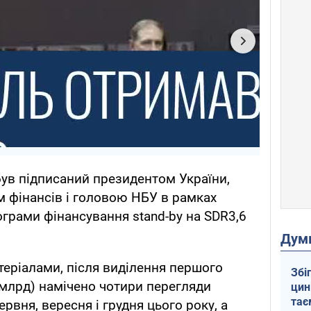
в підписаний президентом України,
м фінансів і головою НБУ в рамках
ограми фінансування stand-by на SDR3,6
Дум
теріалами, після виділення першого
Збі
 млрд) намічено чотири перегляди
цин
тає
рвня, вересня і грудня цього року, а