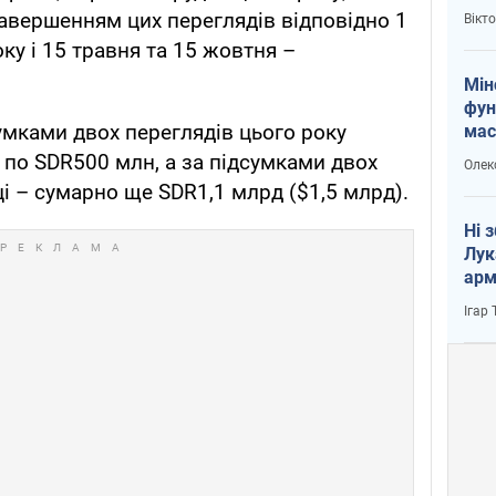
і Пу
завершенням цих переглядів відповідно 1
Вікт
оку і 15 травня та 15 жовтня –
Мін
фун
умками двох переглядів цього року
мас
по SDR500 млн, а за підсумками двох
Олек
і – сумарно ще SDR1,1 млрд ($1,5 млрд).
Ні 
Лук
арм
Ігар