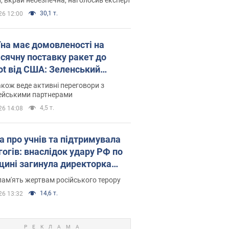
30,1 т.
26 12:00
їна має домовленості на
сячну поставку ракет до
iot від США: Зеленський
рив подробиці
акож веде активні переговори з
ейськими партнерами
4,5 т.
26 14:08
а про учнів та підтримувала
гогів: внаслідок удару РФ по
щині загинула директорка
ького ліцею, її чоловік та онук
пам'ять жертвам російського терору
14,6 т.
26 13:32