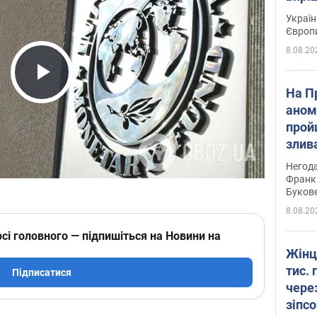
Україн
Європ
8.08.20
Play Video
На П
аном
прой
злив
пере
Негода
річки
Франк
Буков
8.08.20
сі головного — підпишіться на Новини на
Жінц
тис. 
Підписатися
чере
зіпс