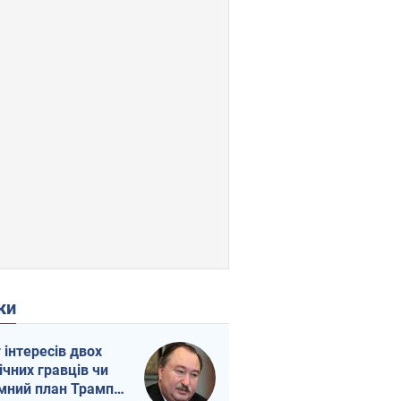
ки
г інтересів двох
ічних гравців чи
мний план Трампа