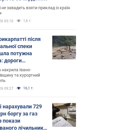
і не завадить взяти приклад із країн
и
1,6 т.
26 05:10
рикарпатті після
альної спеки
шла потужна
а: дороги
творились на
 накрила Івано-
. Відео
івщину та курортний
ель
16,1 т.
26 09:27
і нарахували 729
грн боргу за газ
з покази
ованого лічильника: