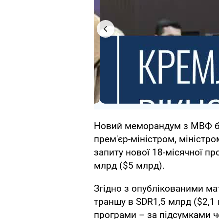
Новий меморандум з МВФ бу
прем'єр-міністром, міністро
запиту нової 18-місячної пр
млрд ($5 млрд).
Згідно з опублікованими ма
траншу в SDR1,5 млрд ($2,1
програми – за підсумками че