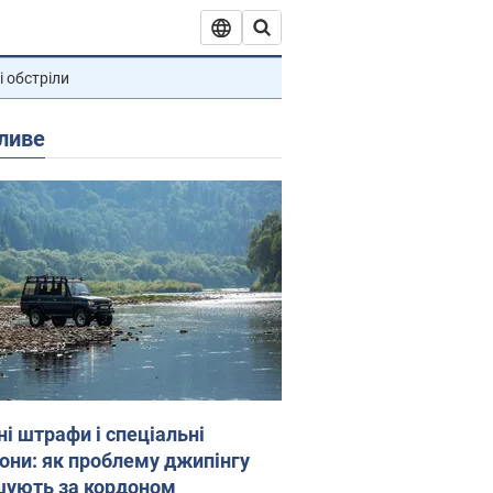
і обстріли
ливе
ні штрафи і спеціальні
гони: як проблему джипінгу
шують за кордоном