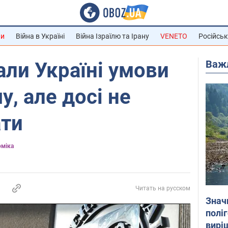
ни
Війна в Україні
Війна Ізраїлю та Ірану
VENETO
Російськ
Важ
ли Україні умови
у, але досі не
ати
міка
Читать на русском
Знач
полі
вирі