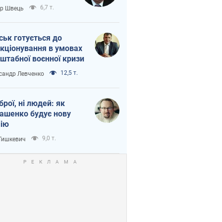
тіна?
6,7 т.
ор Швець
ськ готується до
кціонування в умовах
штабної воєнної кризи
12,5 т.
сандр Левченко
зброї, ні людей: як
ашенко будує нову
ію
9,0 т.
 Тишкевич