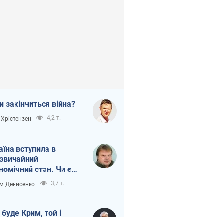
и закінчиться війна?
4,2 т.
 Хрістензен
аїна вступила в
звичайний
номічний стан. Чи є
тло вкінці тунелю?
3,7 т.
м Денисенко
 буде Крим, той і