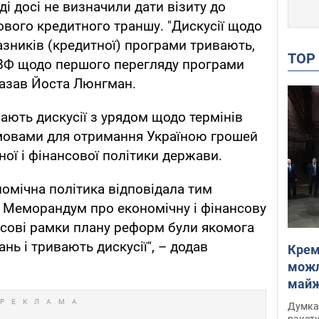
ді досі не визначили дати візиту до
ового кредитного траншу. "Дискусії щодо
азників (кредитної) програми тривають,
TO
МВФ щодо першого перегляду програми
казав Йоста Люнгман.
ають дискусії з урядом щодо термінів
умовами для отримання Україною грошей
ної і фінансової політики держави.
омічна політика відповідала тим
о Меморандум про економічну і фінансову
часові рамки плану реформ були якомога
нь і тривають дискусії", – додав
Крем
можл
майже
Інте
Думка,
ракети