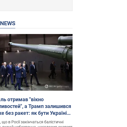
P NEWS
ль отримав "вікно
ивостей", а Трамп залишився
 без ракет: як бути Україні?
рв’ю з Мельником
 що в Росії закінчаться балістичні
, вкрай небезпечна, наголосив експерт