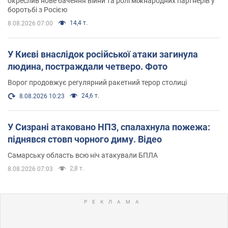
окреслив нове бачення війни та ролі міжнародних партнерів у
боротьбі з Росією
14,4 т.
8.08.2026 07:00
У Києві внаслідок російської атаки загинула
людина, постраждали четверо. Фото
Ворог продовжує регулярний ракетний терор столиці
24,6 т.
8.08.2026 10:23
У Сизрані атаковано НПЗ, спалахнула пожежа:
піднявся стовп чорного диму. Відео
Самарську область всю ніч атакували БПЛА
2,8 т.
8.08.2026 07:03