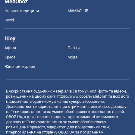
MedOboz
Новини медицини
MAMACLUB
Covid
Шоу
Афіша
Плітки
Краса
Мода
Жіночий журнал
Використання будь-яких матеріалів ( в тому числі фото- та відео-),
розміщених на цьому сайті
https://www.obozrevatel.com
та всіх його
піддоменах, в будь-якому вигляді суворо заборонено.
Дозволяється використання при отриманні письмового дозволу
на їх використання та за умови обов'язкового посилання на сайт
OBOZ.UA, а для інтернет-видань - при отриманні письмового
дозволу на їх використання та за умови обов'язкового
розміщення прямого, відкритого для пошукових систем,
гіперпосилання на сторінку OBOZ.UA за посиланням