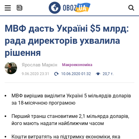
МВФ дасть Україні $5 млрд:
рада директорів ухвалила
рішення
Ярослав Маркін
Mакроекономіка
9.06.2020 23:31
10.06.2020 01:32
20,7 т.
МВФ вирішив виділити Україні 5 мільярдів доларів
за 18-місячною програмою
Перший транш становитиме 2,1 мільярда доларів,
його мають надати найближчим часом
Кошти витратять на підтримку економіки, яка