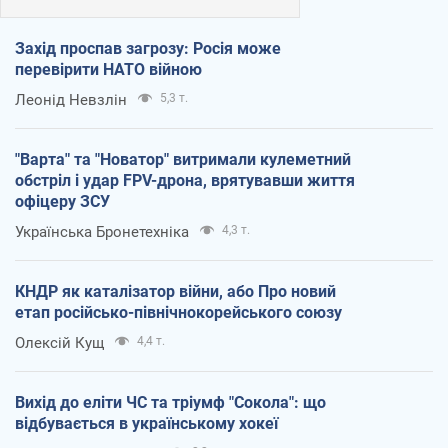
Захід проспав загрозу: Росія може
перевірити НАТО війною
Леонід Невзлін
5,3 т.
"Варта" та "Новатор" витримали кулеметний
обстріл і удар FPV-дрона, врятувавши життя
офіцеру ЗСУ
Українська Бронетехніка
4,3 т.
КНДР як каталізатор війни, або Про новий
етап російсько-північнокорейського союзу
Олексій Кущ
4,4 т.
Вихід до еліти ЧС та тріумф "Сокола": що
відбувається в українському хокеї