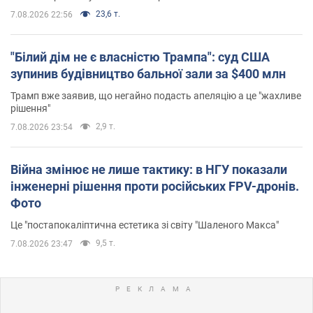
23,6 т.
7.08.2026 22:56
"Білий дім не є власністю Трампа": суд США
зупинив будівництво бальної зали за $400 млн
Трамп вже заявив, що негайно подасть апеляцію а це "жахливе
рішення"
2,9 т.
7.08.2026 23:54
Війна змінює не лише тактику: в НГУ показали
інженерні рішення проти російських FPV-дронів.
Фото
Це "постапокаліптична естетика зі світу "Шаленого Макса"
9,5 т.
7.08.2026 23:47