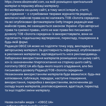
https://www.obozrevatel.com
, на якій розміщено оригінальний
матеріал в першому абзаці матеріалу.
Всі матеріали на цьому сайті, в тому числі інтерв’ю, статті,
дослідження – є службовими творами журналістів редакції,
виключні майнові права на які належать ТОВ «Золота середина».
На всі опубліковані фотоматеріали Getty Images редакція має
майнові права, які захищаються законом України «Про авторські
права та суміжні права», ніхто не має права без письмового
дозволу ТОВ «Золота середина» їх використовувати, вони не
підлягають подальшому відтворенню, перекладу, поширенню в
будь-якій формі.
Редакція OBOZ.UA може не поділяти точку зору, викладену в
авторському матеріалі. За достовірність інформації, опублікованої
в рекламних матеріалах, відповідальність несе рекламодавець.
Заборонено використання матеріалів розміщених на цьому сайті,
хоч із зазначенням гіперпосилання на сторінку цього сайту,
логотипу OBOZ.UA або будь-якого іншого згадування, але без
письмового дозволу Редакції/ТОВ «Золота середина»
Незаконним використанням матеріалів буде вважатися: будь-яке
копiювання, публiкацiя, передрук, наступне поширення,
використання, переробка з використанням, включенням до
складу інших матеріалів, розповсюдження, адаптація, переклад
та інші подібні зміни матеріалу.
Назва онлайн медіа — «OBOZ.UA»