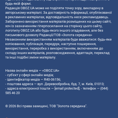
будь-якій формі.
Редакція OBOZ.UA може не поділяти точку зору, викладену в
авторському матеріалі. За достовірність інформації, опублікованої
в рекламних матеріалах, відповідальність несе рекламодавець.
Заборонено використання матеріалів розміщених на цьому сайті,
хоч із зазначенням гіперпосилання на сторінку цього сайту,
логотипу OBOZ.UA або будь-якого іншого згадування, але без
письмового дозволу Редакції/ТОВ «Золота середина»
Незаконним використанням матеріалів буде вважатися: будь-яке
копiювання, публiкацiя, передрук, наступне поширення,
використання, переробка з використанням, включенням до
складу інших матеріалів, розповсюдження, адаптація, переклад
та інші подібні зміни матеріалу.
Назва онлайн медіа — «OBOZ.UA»
- суб'єкт у сфері онлайн медіа;
- ідентифікатор медіа — R40-06156;
- поштова адреса — вул. Деревообробна, буд. 7, м. Київ, 01013;
- адреса електронної пошти —
[email protected]
; - телефон — (044)
585 46 20
© 2026 Всі права захищені, ТОВ "Золота середина".