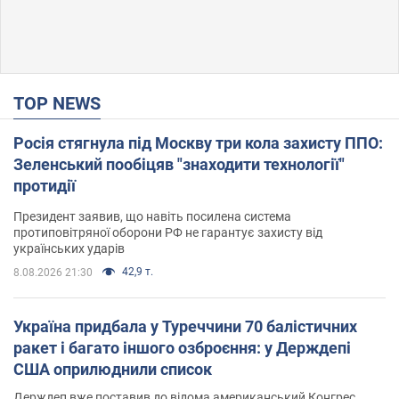
TOP NEWS
Росія стягнула під Москву три кола захисту ППО:
Зеленський пообіцяв "знаходити технології"
протидії
Президент заявив, що навіть посилена система
протиповітряної оборони РФ не гарантує захисту від
українських ударів
42,9 т.
8.08.2026 21:30
Україна придбала у Туреччини 70 балістичних
ракет і багато іншого озброєння: у Держдепі
США оприлюднили список
Держдеп вже поставив до відома американський Конгрес