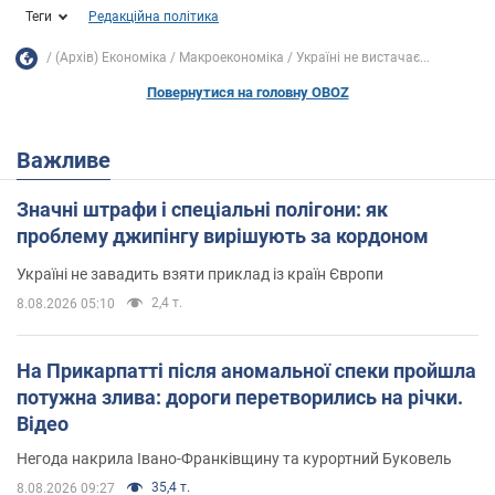
Теги
Редакційна політика
(Архів) Економіка
Mакроекономіка
Україні не вистачає...
Повернутися на головну OBOZ
Важливе
Значні штрафи і спеціальні полігони: як
проблему джипінгу вирішують за кордоном
Україні не завадить взяти приклад із країн Європи
2,4 т.
8.08.2026 05:10
На Прикарпатті після аномальної спеки пройшла
потужна злива: дороги перетворились на річки.
Відео
Негода накрила Івано-Франківщину та курортний Буковель
35,4 т.
8.08.2026 09:27