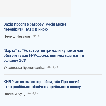
Захід проспав загрозу: Росія може
перевірити НАТО війною
Леонід Невзлін
5,1 т.
"Варта" та "Новатор" витримали кулеметний
обстріл і удар FPV-дрона, врятувавши життя
офіцеру ЗСУ
Українська Бронетехніка
4,2 т.
КНДР як каталізатор війни, або Про новий
етап російсько-північнокорейського союзу
Олексій Кущ
4,3 т.