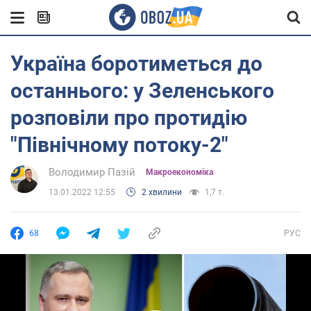
Україна боротиметься до
останнього: у Зеленського
розповіли про протидію
"Північному потоку-2"
Володимир Пазій
Mакроекономіка
13.01.2022 12:55
2 хвилини
1,7 т.
68
РУС