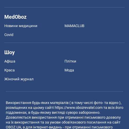
MedOboz
Новини медицини
MAMACLUB
Covid
Шоу
Афіша
Плітки
Краса
Мода
Жіночий журнал
Використання будь-яких матеріалів ( в тому числі фото- та відео-),
розміщених на цьому сайті
https://www.obozrevatel.com
та всіх його
піддоменах, в будь-якому вигляді суворо заборонено.
Дозволяється використання при отриманні письмового дозволу
на їх використання та за умови обов'язкового посилання на сайт
OBOZ.UA, а для інтернет-видань - при отриманні письмового