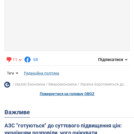
11
68
Підписатися
Теги
Редакційна політика
(Архів) Економіка
Mакроекономіка
Україна боротиметься до...
Повернутися на головну OBOZ
Важливе
АЗС "готуються" до суттєвого підвищення цін:
українцям розповіли, чого очікувати