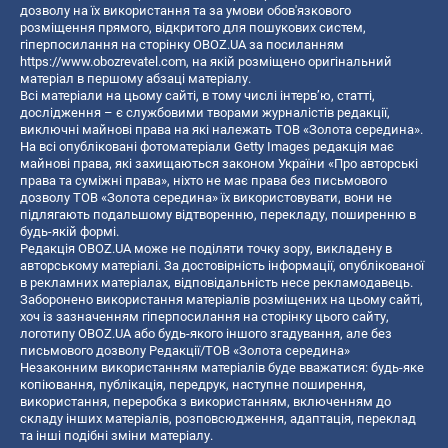
дозволу на їх використання та за умови обов'язкового
розміщення прямого, відкритого для пошукових систем,
гіперпосилання на сторінку OBOZ.UA за посиланням
https://www.obozrevatel.com
, на якій розміщено оригінальний
матеріал в першому абзаці матеріалу.
Всі матеріали на цьому сайті, в тому числі інтерв’ю, статті,
дослідження – є службовими творами журналістів редакції,
виключні майнові права на які належать ТОВ «Золота середина».
На всі опубліковані фотоматеріали Getty Images редакція має
майнові права, які захищаються законом України «Про авторські
права та суміжні права», ніхто не має права без письмового
дозволу ТОВ «Золота середина» їх використовувати, вони не
підлягають подальшому відтворенню, перекладу, поширенню в
будь-якій формі.
Редакція OBOZ.UA може не поділяти точку зору, викладену в
авторському матеріалі. За достовірність інформації, опублікованої
в рекламних матеріалах, відповідальність несе рекламодавець.
Заборонено використання матеріалів розміщених на цьому сайті,
хоч із зазначенням гіперпосилання на сторінку цього сайту,
логотипу OBOZ.UA або будь-якого іншого згадування, але без
письмового дозволу Редакції/ТОВ «Золота середина»
Незаконним використанням матеріалів буде вважатися: будь-яке
копiювання, публiкацiя, передрук, наступне поширення,
використання, переробка з використанням, включенням до
складу інших матеріалів, розповсюдження, адаптація, переклад
та інші подібні зміни матеріалу.