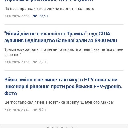
Як на заправках уже змінили вартість пального
23,5 т.
7.08.2026 22:56
"Білий дім не є власністю Трампа": суд США
зупинив будівництво бальної зали за $400 млн
Трамп вже заявив, що негайно подасть апеляцію а це "жахливе
рішення"
2,7 т.
7.08.2026 23:54
Війна змінює не лише тактику: в НГУ показали
інженерні рішення проти російських FPV-дронів.
Фото
Це "постапокаліптична естетика зі світу "Шаленого Макса"
9,2 т.
7.08.2026 23:47