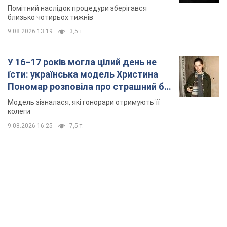
місяць
Помітний наслідок процедури зберігався
близько чотирьох тижнів
9.08.2026 13:19
3,5 т.
У 16–17 років могла цілий день не
їсти: українська модель Христина
Пономар розповіла про страшний бік
модельної кар’єри
Модель зізналася, які гонорари отримують її
колеги
9.08.2026 16:25
7,5 т.