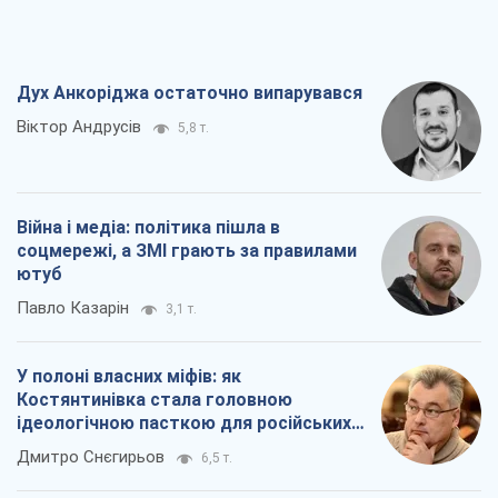
Дух Анкоріджа остаточно випарувався
Віктор Андрусів
5,8 т.
Війна і медіа: політика пішла в
соцмережі, а ЗМІ грають за правилами
ютуб
Павло Казарін
3,1 т.
У полоні власних міфів: як
Костянтинівка стала головною
ідеологічною пасткою для російських
окупантів
Дмитро Снєгирьов
6,5 т.