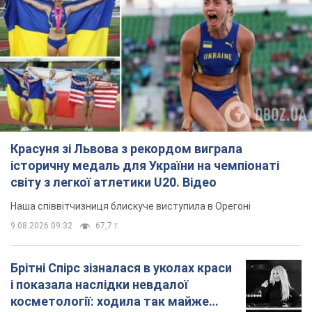
Красуня зі Львова з рекордом виграла
історичну медаль для України на чемпіонаті
світу з легкої атлетики U20. Відео
Наша співвітчизниця блискуче виступила в Орегоні
9.08.2026 09:32
67,7 т.
Брітні Спірс зізналася в уколах краси
і показала наслідки невдалої
косметології: ходила так майже