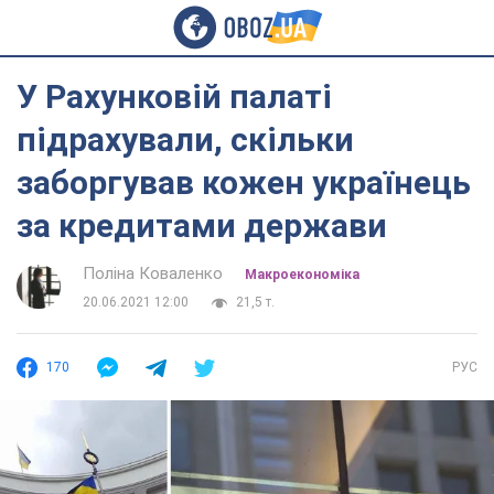
У Рахунковій палаті
підрахували, скільки
заборгував кожен українець
за кредитами держави
Поліна Коваленко
Mакроекономіка
20.06.2021 12:00
21,5 т.
170
РУС