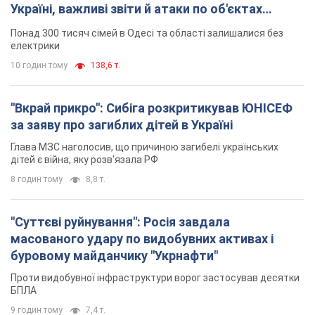
Україні, важливі звіти й атаки по об'єктах
ворога. Відео
Понад 300 тисяч сімей в Одесі та області залишалися без
електрики
10 годин тому
138,6 т.
"Вкрай прикро": Сибіга розкритикував ЮНІСЕФ
за заяву про загиблих дітей в Україні
Глава МЗС наголосив, що причиною загибелі українських
дітей є війна, яку розв'язала РФ
8 годин тому
8,8 т.
"Суттєві руйнування": Росія завдала
масованого удару по видобувних активах і
буровому майданчику "Укрнафти"
Проти видобувної інфраструктури ворог застосував десятки
БПЛА
9 годин тому
7,4 т.