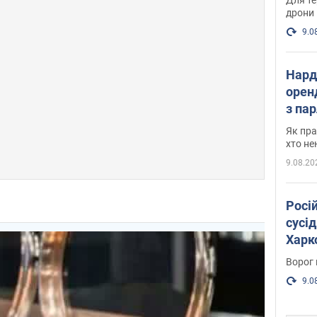
дрони
9.0
Нард
оренд
з па
де п
Як пра
хто не
9.08.20
Росі
сусід
Харко
пост
Ворог 
9.0