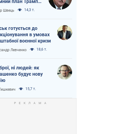
мний план Трампа
тіна?
14,3 т.
ор Швець
ськ готується до
кціонування в умовах
штабної воєнної кризи
18,6 т.
сандр Левченко
зброї, ні людей: як
ашенко будує нову
ію
15,7 т.
 Тишкевич