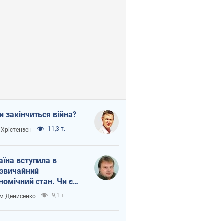
и закінчиться війна?
11,3 т.
 Хрістензен
аїна вступила в
звичайний
номічний стан. Чи є
тло вкінці тунелю?
9,1 т.
м Денисенко