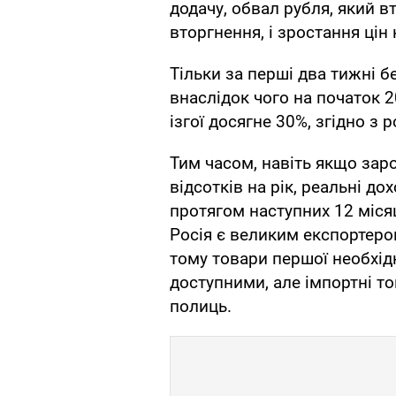
додачу, обвал рубля, який в
вторгнення, і зростання цін
Тільки за перші два тижні б
внаслідок чого на початок 20
ізгої досягне 30%, згідно з
Тим часом, навіть якщо зар
відсотків на рік, реальні д
протягом наступних 12 місяц
Росія є великим експортером
тому товари першої необхід
доступними, але імпортні то
полиць.