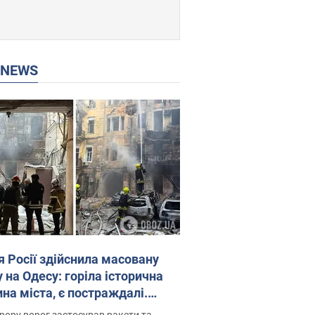
P NEWS
я Росії здійснила масовану
 на Одесу: горіла історична
на міста, є постраждалі.
 та відео
рору ворог застосував ракети та