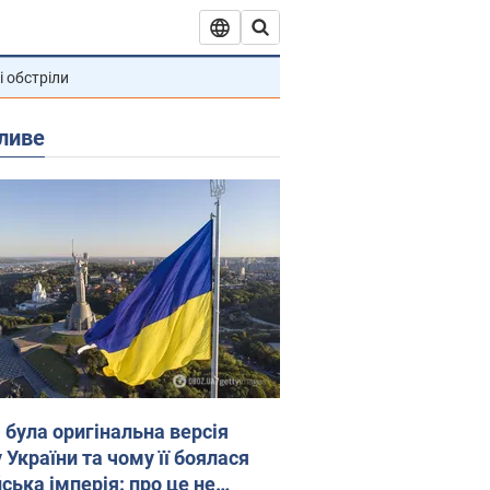
і обстріли
ливе
 була оригінальна версія
 України та чому її боялася
ська імперія: про це не