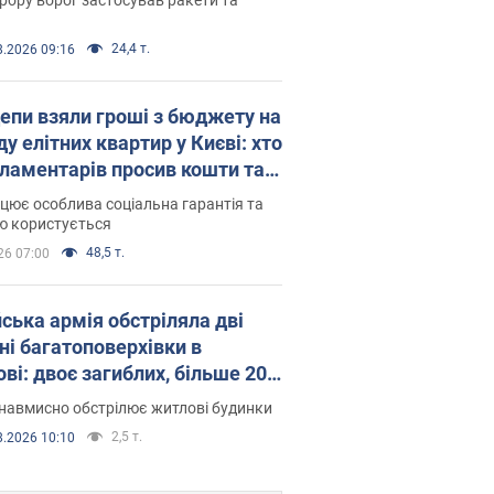
24,4 т.
8.2026 09:16
епи взяли гроші з бюджету на
у елітних квартир у Києві: хто
рламентарів просив кошти та
оселився
цює особлива соціальна гарантія та
ю користується
48,5 т.
26 07:00
йська армія обстріляла дві
ні багатоповерхівки в
ві: двоє загиблих, більше 20
раждалих
навмисно обстрілює житлові будинки
2,5 т.
8.2026 10:10