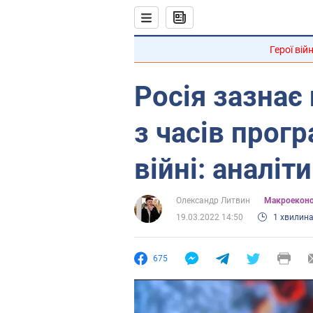
Герої вій
Росія зазнає
з часів прогр
війні: аналіт
Олександр Литвин
Mакроеконо
19.03.2022 14:50
1 хвилин
675