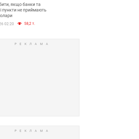
анки такі купюри
ити, якщо банки та
і пункти не приймають
долари
58,2 т.
26 02:20