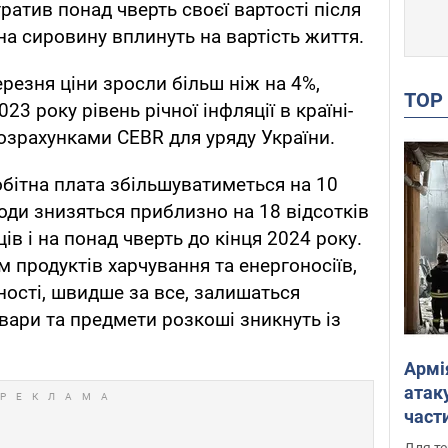
тратив понад чверть своєї вартості після
 на сировину вплинуть на вартість життя.
ерезня ціни зросли більш ніж на 4%,
TO
23 року рівень річної інфляції в країні-
 розрахунками CEBR для уряду України.
обітна плата збільшуватиметься на 10
оходи знизяться приблизно на 18 відсотків
ів і на понад чверть до кінця 2024 року.
 продуктів харчування та енергоносіїв,
ності, швидше за все, залишаться
вари та предмети розкоші зникнуть із
Армі
атаку
части
Фото
Для те