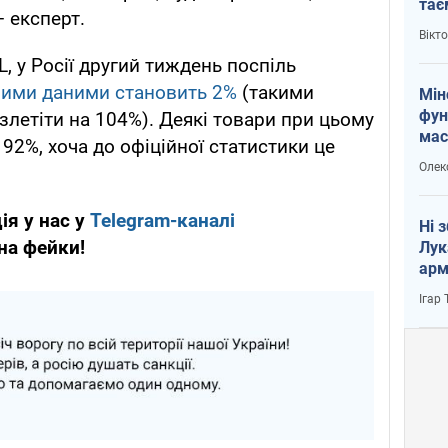
тає
 експерт.
і Пу
Вікт
 у Росії другий тиждень поспіль
йними даними становить 2%
(такими
Мін
фун
злетіти на 104%). Деякі товари при цьому
мас
2%, хоча до офіційної статистики це
Олек
ія у нас у
Telegram-каналі
Ні 
 на фейки!
Лук
арм
Ігар