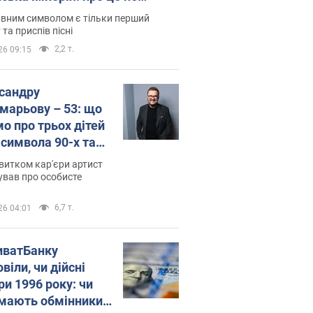
овідають у школі
вним символом є тільки перший
 та приспів пісні
2,2 т.
26 09:15
сандру
марьову – 53: що
мо про трьох дітей
-символа 90-х та
 вигляд вони
витком кар'єри артист
ть
ував про особисте
6,7 т.
26 04:01
иватБанку
віли, чи дійсні
ри 1996 року: чи
мають обмінники