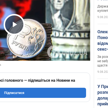
розп
Держа
куплет
9.08.20
Play Video
Олек
Поно
відо
секс
який
За роз
маю
не заб
щастя
9.08.20
сі головного — підпишіться на Новини на
У Пр
розпо
Підписатися
дола
прий