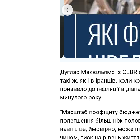
Дуглас Маквільямс із CEBR 
такі ж, як і в іранців, коли 
призвело до інфляції в діап
минулого року.
"Масштаб профіциту бюджету
полегшення більш ніж полов
навіть це, ймовірно, може 
чином, тиск на рівень життя 