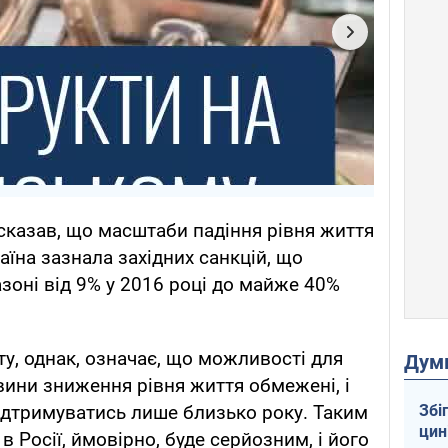
сказав, що масштаби падіння рівня життя
країна зазнала західних санкцій, що
азоні від 9% у 2016 році до майже 40%
, однак, означає, що можливості для
Дум
ини зниження рівня життя обмежені, і
Збі
підтримуватись лише близько року. Таким
цин
в Росії, ймовірно, буде серйозним, і його