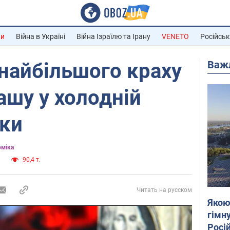
ни
Війна в Україні
Війна Ізраїлю та Ірану
VENETO
Російськ
Важ
 найбільшого краху
ашу у холодній
ики
міка
а
90,4 т.
Читать на русском
Якою
гімну
Росій