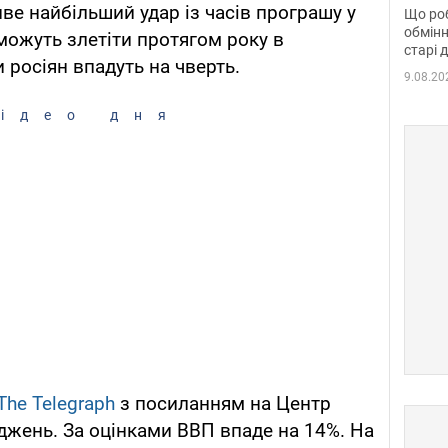
та б
ве найбільший удар із часів програшу у
Що роб
обмінн
и можуть злетіти протягом року в
старі 
 росіян впадуть на чверть.
9.08.20
ідео дня
The Telegraph
з посиланням на Центр
іджень. За оцінками ВВП впаде на 14%. На