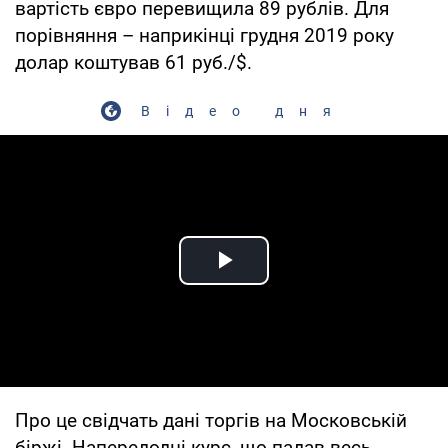
вартість євро перевищила 89 рублів. Для
порівняння – наприкінці грудня 2019 року
долар коштував 61 руб./$.
Відео дня
Play Video
Про це свідчать дані торгів на Московській
біржі. Напередодні курс, що падав весь