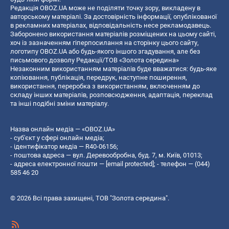
Редакція OBOZ.UA може не поділяти точку зору, викладену в
авторському матеріалі. За достовірність інформації, опублікованої
в рекламних матеріалах, відповідальність несе рекламодавець.
Заборонено використання матеріалів розміщених на цьому сайті,
хоч із зазначенням гіперпосилання на сторінку цього сайту,
логотипу OBOZ.UA або будь-якого іншого згадування, але без
письмового дозволу Редакції/ТОВ «Золота середина»
Незаконним використанням матеріалів буде вважатися: будь-яке
копiювання, публiкацiя, передрук, наступне поширення,
використання, переробка з використанням, включенням до
складу інших матеріалів, розповсюдження, адаптація, переклад
та інші подібні зміни матеріалу.
Назва онлайн медіа — «OBOZ.UA»
- суб'єкт у сфері онлайн медіа;
- ідентифікатор медіа — R40-06156;
- поштова адреса — вул. Деревообробна, буд. 7, м. Київ, 01013;
- адреса електронної пошти —
[email protected]
; - телефон — (044)
585 46 20
© 2026 Всі права захищені, ТОВ "Золота середина".