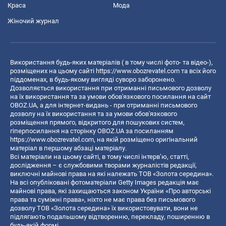
Краса
Мода
Жіночий журнал
Використання будь-яких матеріалів ( в тому числі фото- та відео-),
розміщених на цьому сайті
https://www.obozrevatel.com
та всіх його
піддоменах, в будь-якому вигляді суворо заборонено.
Дозволяється використання при отриманні письмового дозволу
на їх використання та за умови обов'язкового посилання на сайт
OBOZ.UA, а для інтернет-видань - при отриманні письмового
дозволу на їх використання та за умови обов'язкового
розміщення прямого, відкритого для пошукових систем,
гіперпосилання на сторінку OBOZ.UA за посиланням
https://www.obozrevatel.com
, на якій розміщено оригінальний
матеріал в першому абзаці матеріалу.
Всі матеріали на цьому сайті, в тому числі інтерв’ю, статті,
дослідження – є службовими творами журналістів редакції,
виключні майнові права на які належать ТОВ «Золота середина».
На всі опубліковані фотоматеріали Getty Images редакція має
майнові права, які захищаються законом України «Про авторські
права та суміжні права», ніхто не має права без письмового
дозволу ТОВ «Золота середина» їх використовувати, вони не
підлягають подальшому відтворенню, перекладу, поширенню в
будь-якій формі.