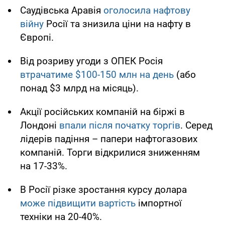
Саудівська Аравія
оголосила нафтову
війну
Росії та знизила ціни на нафту в
Європі.
Від розриву угоди з ОПЕК Росія
втрачатиме $100-150 млн на день
(або
понад $3 млрд на місяць).
Акції російських компаній на біржі в
Лондоні
впали після початку торгів
. Серед
лідерів падіння – папери нафтогазових
компаній. Торги відкрилися зниженням
на 17-33%.
В Росії різке зростання курсу долара
може підвищити вартість
імпортної
техніки на 20-40%.