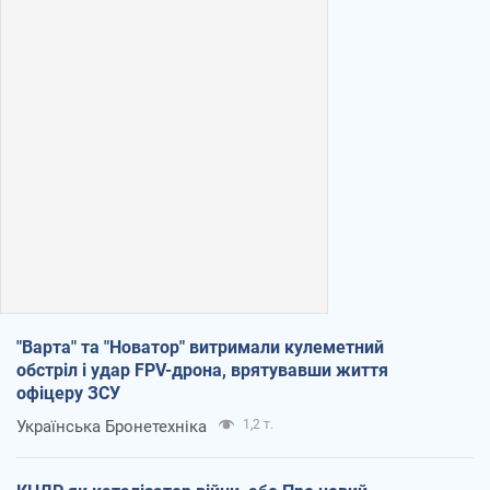
"Варта" та "Новатор" витримали кулеметний
обстріл і удар FPV-дрона, врятувавши життя
офіцеру ЗСУ
Українська Бронетехніка
1,2 т.