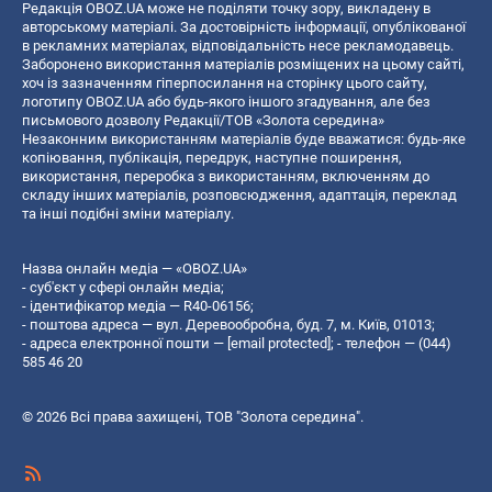
Редакція OBOZ.UA може не поділяти точку зору, викладену в
авторському матеріалі. За достовірність інформації, опублікованої
в рекламних матеріалах, відповідальність несе рекламодавець.
Заборонено використання матеріалів розміщених на цьому сайті,
хоч із зазначенням гіперпосилання на сторінку цього сайту,
логотипу OBOZ.UA або будь-якого іншого згадування, але без
письмового дозволу Редакції/ТОВ «Золота середина»
Незаконним використанням матеріалів буде вважатися: будь-яке
копiювання, публiкацiя, передрук, наступне поширення,
використання, переробка з використанням, включенням до
складу інших матеріалів, розповсюдження, адаптація, переклад
та інші подібні зміни матеріалу.
Назва онлайн медіа — «OBOZ.UA»
- суб'єкт у сфері онлайн медіа;
- ідентифікатор медіа — R40-06156;
- поштова адреса — вул. Деревообробна, буд. 7, м. Київ, 01013;
- адреса електронної пошти —
[email protected]
; - телефон — (044)
585 46 20
© 2026 Всі права захищені, ТОВ "Золота середина".