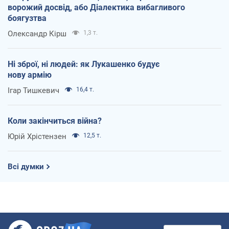
ворожий досвід, або Діалектика вибагливого
боягузтва
Олександр Кірш
1,3 т.
Ні зброї, ні людей: як Лукашенко будує
нову армію
Ігар Тишкевич
16,4 т.
Коли закінчиться війна?
Юрій Хрістензен
12,5 т.
Всі думки