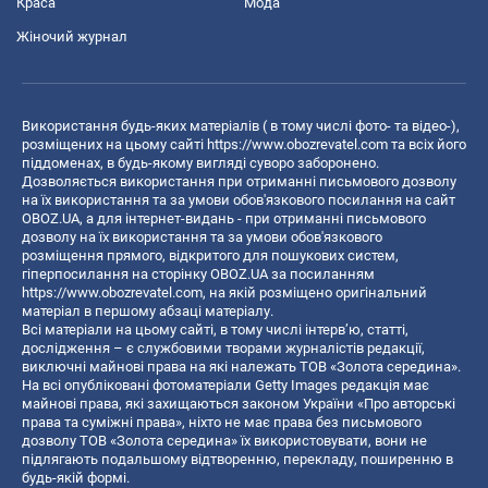
Краса
Мода
Жіночий журнал
Використання будь-яких матеріалів ( в тому числі фото- та відео-),
розміщених на цьому сайті
https://www.obozrevatel.com
та всіх його
піддоменах, в будь-якому вигляді суворо заборонено.
Дозволяється використання при отриманні письмового дозволу
на їх використання та за умови обов'язкового посилання на сайт
OBOZ.UA, а для інтернет-видань - при отриманні письмового
дозволу на їх використання та за умови обов'язкового
розміщення прямого, відкритого для пошукових систем,
гіперпосилання на сторінку OBOZ.UA за посиланням
https://www.obozrevatel.com
, на якій розміщено оригінальний
матеріал в першому абзаці матеріалу.
Всі матеріали на цьому сайті, в тому числі інтерв’ю, статті,
дослідження – є службовими творами журналістів редакції,
виключні майнові права на які належать ТОВ «Золота середина».
На всі опубліковані фотоматеріали Getty Images редакція має
майнові права, які захищаються законом України «Про авторські
права та суміжні права», ніхто не має права без письмового
дозволу ТОВ «Золота середина» їх використовувати, вони не
підлягають подальшому відтворенню, перекладу, поширенню в
будь-якій формі.