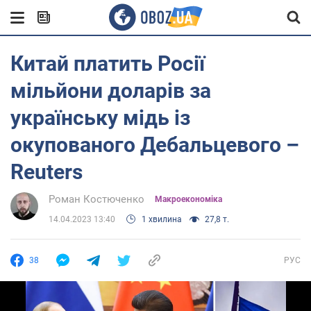
Китай платить Росії
мільйони доларів за
українську мідь із
окупованого Дебальцевого –
Reuters
Роман Костюченко
Mакроекономіка
14.04.2023 13:40
1 хвилина
27,8 т.
38
РУС