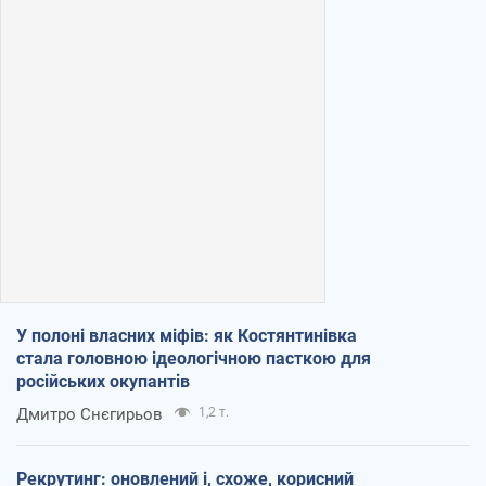
У полоні власних міфів: як Костянтинівка
стала головною ідеологічною пасткою для
російських окупантів
Дмитро Снєгирьов
1,2 т.
Рекрутинг: оновлений і, схоже, корисний