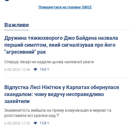
Повернутися на головну OBOZ
Важливе
Дружина тяжкохворого Джо Байдена назвала
перший симптом, який сигналізував про його
"агресивний" рак
Спершу лікарі не надали цьому належної уваги
16,0 т.
6.08.2026 12:46
Відпустка Лесі Нікітюк у Карпатах обернулася
скандалом: чому ведучу несправедливо
захейтили
Знаменитість вийшла на пряму комунікацію в мережі та
розставила всі крапки над "і"
12,8 т.
6.08.2026 17:32