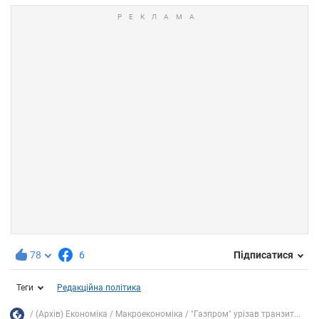
78
6
Підписатися
Теги
Редакційна політика
(Архів) Економіка
Mакроекономіка
"Газпром" урізав транзит...