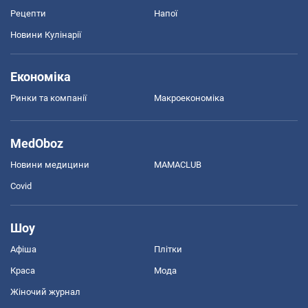
Рецепти
Напої
Новини Кулінарії
Економіка
Ринки та компанії
Макроекономіка
MedOboz
Новини медицини
MAMACLUB
Covid
Шоу
Афіша
Плітки
Краса
Мода
Жіночий журнал