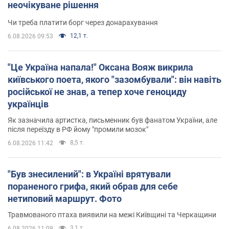
неочікуване рішення
Чи треба платити борг через донарахування
12,1 т.
6.08.2026 09:53
"Це Україна напала!" Оксана Вояж викрила
київського поета, якого "зазомбували": він навіть
російської не знав, а тепер хоче геноциду
українців
Як зазначила артистка, письменник був фанатом України, але
після переїзду в РФ йому "промили мозок"
8,5 т.
6.08.2026 11:42
"Був знесилений": в Україні врятували
пораненого грифа, який обрав для себе
нетиповий маршрут. Фото
Травмованого птаха виявили на межі Київщині та Черкащини
3,1 т.
6.08.2026 11:09