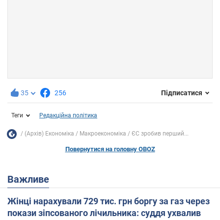
35
256
Підписатися
Теги
Редакційна політика
(Архів) Економіка
Mакроекономіка
ЄС зробив перший...
Повернутися на головну OBOZ
Важливе
Жінці нарахували 729 тис. грн боргу за газ через
покази зіпсованого лічильника: суддя ухвалив