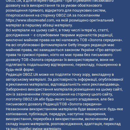
OBOZ.UA, а для інтернет-видань - при отриманні письмового
дозволу на їх використання та за умови обов'язкового
розміщення прямого, відкритого для пошукових систем,
гіперпосилання на сторінку OBOZ.UA за посиланням
https://www.obozrevatel.com
, на якій розміщено оригінальний
матеріал в першому абзаці матеріалу.
Всі матеріали на цьому сайті, в тому числі інтерв’ю, статті,
дослідження – є службовими творами журналістів редакції,
виключні майнові права на які належать ТОВ «Золота середина».
На всі опубліковані фотоматеріали Getty Images редакція має
майнові права, які захищаються законом України «Про авторські
права та суміжні права», ніхто не має права без письмового
дозволу ТОВ «Золота середина» їх використовувати, вони не
підлягають подальшому відтворенню, перекладу, поширенню в
будь-якій формі.
Редакція OBOZ.UA може не поділяти точку зору, викладену в
авторському матеріалі. За достовірність інформації, опублікованої
в рекламних матеріалах, відповідальність несе рекламодавець.
Заборонено використання матеріалів розміщених на цьому сайті,
хоч із зазначенням гіперпосилання на сторінку цього сайту,
логотипу OBOZ.UA або будь-якого іншого згадування, але без
письмового дозволу Редакції/ТОВ «Золота середина»
Незаконним використанням матеріалів буде вважатися: будь-яке
копiювання, публiкацiя, передрук, наступне поширення,
використання, переробка з використанням, включенням до
складу інших матеріалів, розповсюдження, адаптація, переклад
та інші подібні зміни матеріалу.