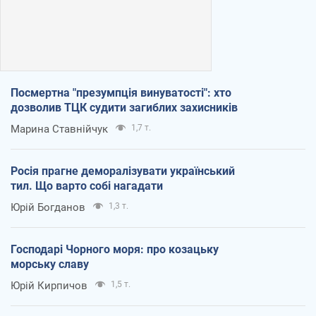
Посмертна "презумпція винуватості": хто
дозволив ТЦК судити загиблих захисників
Марина Ставнійчук
1,7 т.
Росія прагне деморалізувати український
тил. Що варто собі нагадати
Юрій Богданов
1,3 т.
Господарі Чорного моря: про козацьку
морську славу
Юрій Кирпичов
1,5 т.