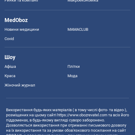
Ринки та компанії
Макроекономіка
MedOboz
Новини медицини
MAMACLUB
Covid
Шоу
Афіша
Плітки
Краса
Мода
Жіночий журнал
Використання будь-яких матеріалів ( в тому числі фото- та відео-),
розміщених на цьому сайті
https://www.obozrevatel.com
та всіх його
піддоменах, в будь-якому вигляді суворо заборонено.
Дозволяється використання при отриманні письмового дозволу
на їх використання та за умови обов'язкового посилання на сайт