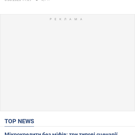
TOP NEWS
Мікрокредити без міфів: три типові сценарії