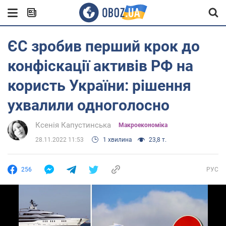
ЄС зробив перший крок до
конфіскації активів РФ на
користь України: рішення
ухвалили одноголосно
Ксенія Капустинська
Mакроекономіка
28.11.2022 11:53
1 хвилина
23,8 т.
256
РУС