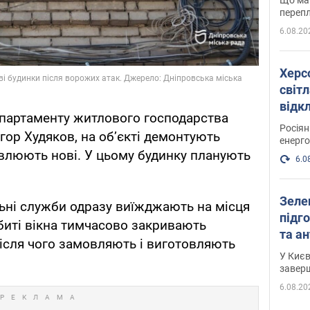
перепл
6.08.20
Херс
світл
відк
епартаменту житлового господарства
енер
Росія
гор Худяков, на об’єкті демонтують
енерго
влюють нові. У цьому будинку планують
6.0
Зеле
ьні служби одразу виїжджають на місця
підго
биті вікна тимчасово закривають
та антибалістичної програми
ісля чого замовляють і виготовляють
FREY
У Києв
завер
6.08.20