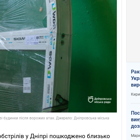
Рак
Укр
вир
рак
Кири
Пос
вин
доз
заг
 обстрілів у Дніпрі пошкоджено близько
Мари