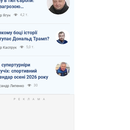
ну в тил Європи:
 загрозою
тична логістика
4,2 т.
ор Ягун
якому боці історії
тупає Дональд Трамп?
5,0 т.
ор Каспрук
 супертурніри
учіх: спортивний
ендар осені 2026 року
30
сандр Липенко