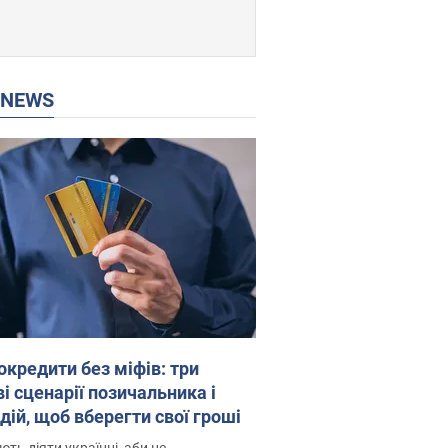
P NEWS
окредити без міфів: три
і сценарії позичальника і
дій, щоб вберегти свої гроші
ть діяти українці, аби не