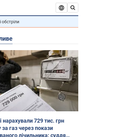
і обстріли
ливе
 нарахували 729 тис. грн
 за газ через покази
ованого лічильника: суддя