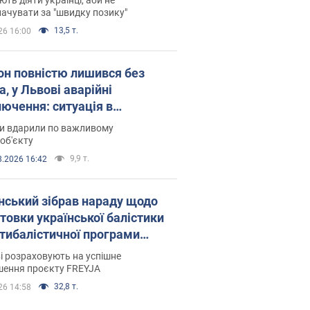
ачувати за "швидку позику"
13,5 т.
26 16:00
он повністю лишився без
а, у Львові аварійні
лючення: ситуація в
госистемі 6 серпня
ни вдарили по важливому
об'єкту
9,9 т.
8.2026 16:42
нський зібрав нараду щодо
товки української балістики
JA: які рішення готуються
і розраховують на успішне
шення проєкту FREYJA
32,8 т.
26 14:58