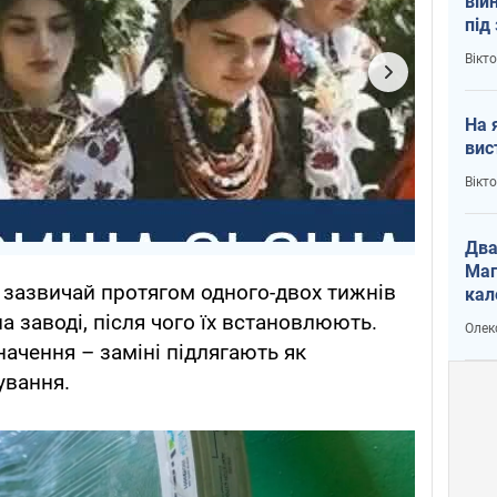
вій
під
кри
Вікт
На 
вис
Вікт
Два
Маг
 зазвичай протягом одного-двох тижнів
кал
а заводі, після чого їх встановлюють.
Олек
ачення – заміні підлягають як
ування.