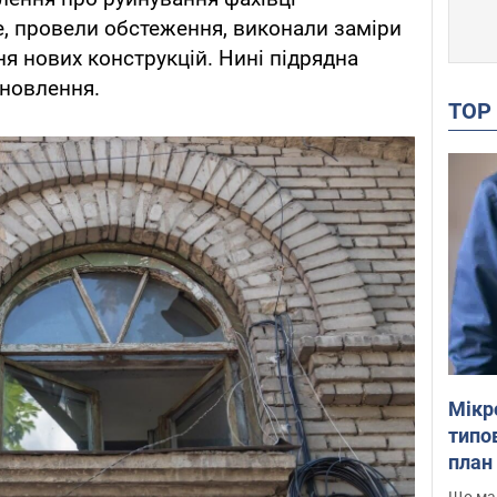
е, провели обстеження, виконали заміри
ня нових конструкцій. Нині підрядна
ановлення.
TO
Мікр
типов
план 
Що маю