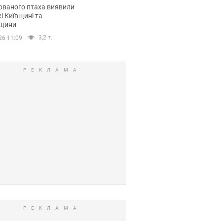
повий маршрут.
ованого птаха виявили
і Київщині та
щини
3,2 т.
26 11:09