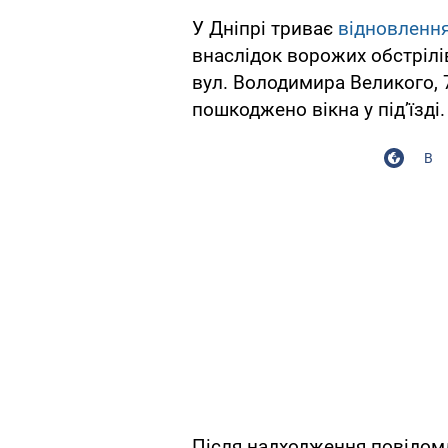
У Дніпрі триває
відновлення
внаслідок ворожих обстрілів
вул. Володимира Великого, 7
пошкоджено вікна у під’їзді.
В
Після надходження повідом