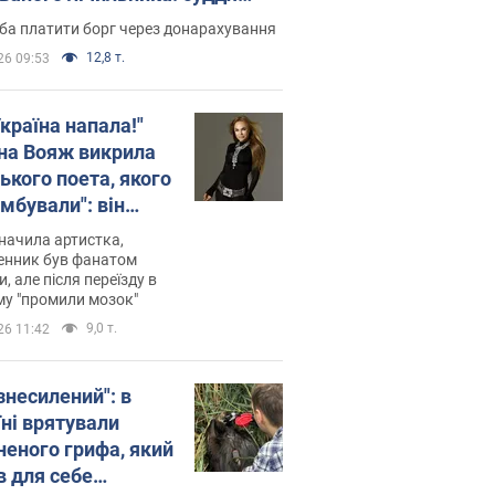
лив неочікуване рішення
ба платити борг через донарахування
12,8 т.
26 09:53
країна напала!"
на Вояж викрила
ького поета, якого
мбували": він
ь російської не
начила артистка,
 а тепер хоче
енник був фанатом
и, але після переїзду в
циду українців
му "промили мозок"
9,0 т.
26 11:42
знесилений": в
їні врятували
неного грифа, який
в для себе