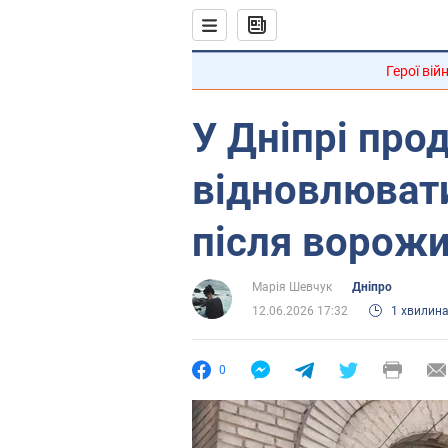
Герої вій
У Дніпрі пр
відновлюват
після ворожи
Марія Шевчук
Дніпро
12.06.2026 17:32
1 хвилин
0