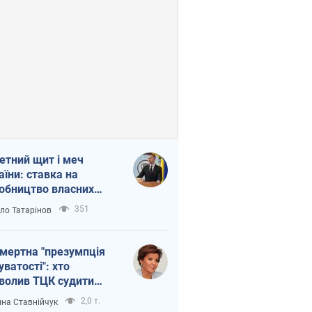
етний щит і меч
аїни: ставка на
обництво власних
ет
351
ло Татарінов
мертна "презумпція
уватості": хто
волив ТЦК судити
иблих захисників
2,0 т.
на Ставнійчук