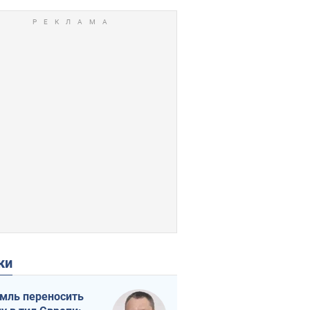
ки
мль переносить