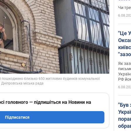
ухва
Чи тре
6.08.20
"Це У
Окса
київс
"зазо
навіт
Як заз
знав,
письм
Україн
гено
РФ йо
6.08.20
сі головного — підпишіться на Новини на
"Був 
Укра
Підписатися
пора
обра