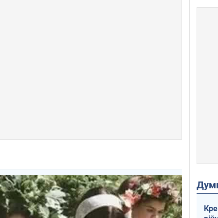
Дум
Кре