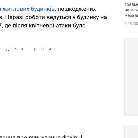
нети
Травм
 житлових будинків,
пошкоджених
Фото
на меж
Черка
. Наразі роботи ведуться у будинку на
6.08.20
, де після квітневої атаки було
ідео дня
лення про руйнування фахівці