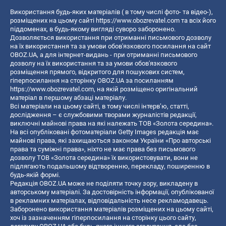
Використання будь-яких матеріалів ( в тому числі фото- та відео-),
розміщених на цьому сайті
https://www.obozrevatel.com
та всіх його
піддоменах, в будь-якому вигляді суворо заборонено.
Дозволяється використання при отриманні письмового дозволу
на їх використання та за умови обов'язкового посилання на сайт
OBOZ.UA, а для інтернет-видань - при отриманні письмового
дозволу на їх використання та за умови обов'язкового
розміщення прямого, відкритого для пошукових систем,
гіперпосилання на сторінку OBOZ.UA за посиланням
https://www.obozrevatel.com
, на якій розміщено оригінальний
матеріал в першому абзаці матеріалу.
Всі матеріали на цьому сайті, в тому числі інтерв’ю, статті,
дослідження – є службовими творами журналістів редакції,
виключні майнові права на які належать ТОВ «Золота середина».
На всі опубліковані фотоматеріали Getty Images редакція має
майнові права, які захищаються законом України «Про авторські
права та суміжні права», ніхто не має права без письмового
дозволу ТОВ «Золота середина» їх використовувати, вони не
підлягають подальшому відтворенню, перекладу, поширенню в
будь-якій формі.
Редакція OBOZ.UA може не поділяти точку зору, викладену в
авторському матеріалі. За достовірність інформації, опублікованої
в рекламних матеріалах, відповідальність несе рекламодавець.
Заборонено використання матеріалів розміщених на цьому сайті,
хоч із зазначенням гіперпосилання на сторінку цього сайту,