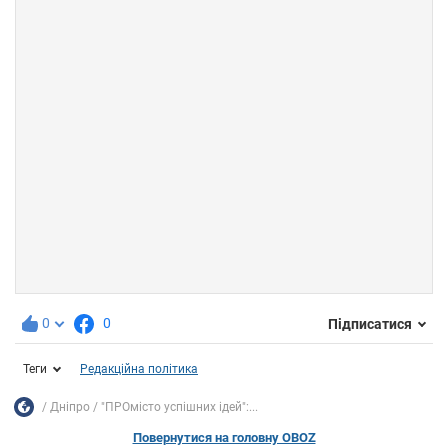
0
0
Підписатися
Теги
Редакційна політика
Дніпро
"ПРОмісто успішних ідей":...
Повернутися на головну OBOZ