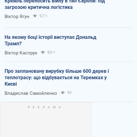
Кремль переносить війну в тил Європи: під
загрозою критична логістика
Віктор Ягун
9,7 т.
На якому боці історії виступає Дональд
Трамп?
Віктор Каспрук
8,0 т.
Про заплановану вирубку більше 600 дерев і
теплотрасу: що відбувається на Теремках у
Києві
Владислав Самойленко
93