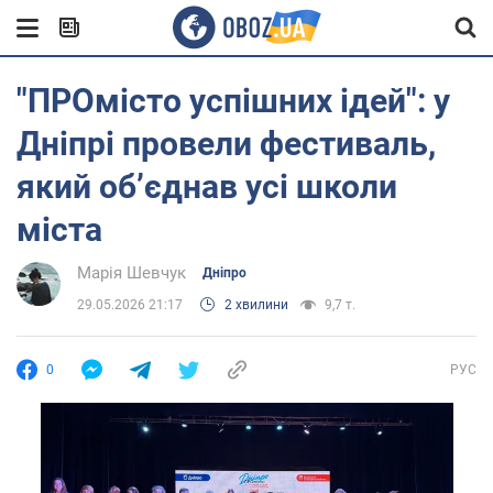
"ПРОмісто успішних ідей": у
Дніпрі провели фестиваль,
який об’єднав усі школи
міста
Марія Шевчук
Дніпро
29.05.2026 21:17
2 хвилини
9,7 т.
0
РУС