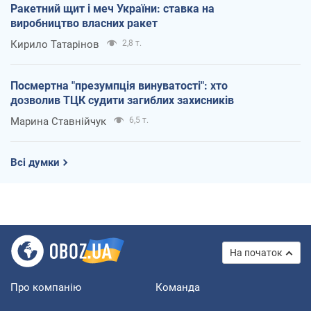
Ракетний щит і меч України: ставка на
виробництво власних ракет
Кирило Татарінов
2,8 т.
Посмертна "презумпція винуватості": хто
дозволив ТЦК судити загиблих захисників
Марина Ставнійчук
6,5 т.
Всі думки
На початок
Про компанію
Команда