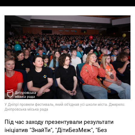
Під час заходу презентували результати
ініціатив "ЗнайТи", "ДітиБезМеж", "Без