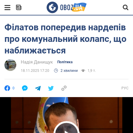
Філатов попередив нардепів
про комунальний колапс, що
наближається
Надія Данищук
Політика
18.11.2025 17:20
2 хвилини
1,9 т.
0
РУС