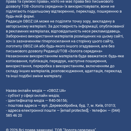
права та суміжні права», ніхто не має права без письмового
дозволу ТОВ «Золота середина» їх використовувати, вони не
підлягають подальшому відтворенню, перекладу, поширенню в
будь-якій формі.
Редакція OBOZ.UA може не поділяти точку зору, викладену в
авторському матеріалі. За достовірність інформації, опублікованої
в рекламних матеріалах, відповідальність несе рекламодавець.
Заборонено використання матеріалів розміщених на цьому сайті,
хоч із зазначенням гіперпосилання на сторінку цього сайту,
логотипу OBOZ.UA або будь-якого іншого згадування, але без
письмового дозволу Редакції/ТОВ «Золота середина»
Незаконним використанням матеріалів буде вважатися: будь-яке
копiювання, публiкацiя, передрук, наступне поширення,
використання, переробка з використанням, включенням до
складу інших матеріалів, розповсюдження, адаптація, переклад
та інші подібні зміни матеріалу.
Назва онлайн медіа — «OBOZ.UA»
- суб'єкт у сфері онлайн медіа;
- ідентифікатор медіа — R40-06156;
- поштова адреса — вул. Деревообробна, буд. 7, м. Київ, 01013;
- адреса електронної пошти —
[email protected]
; - телефон — (044)
585 46 20
© 2026 Всі права захищені, ТОВ "Золота середина".