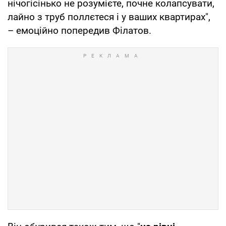
нічогісінько не розумієте, почне колапсувати,
лайно з труб поллєтеся і у ваших квартирах",
– емоційно попередив Філатов.