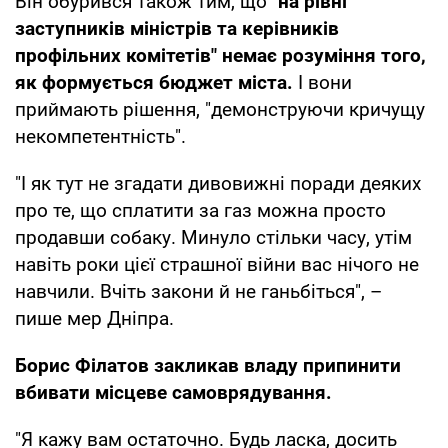
Він обурився також тим, що "
на рівні
заступників міністрів та керівників
профільних комітетів" немає розуміння того,
як формується бюджет міста.
І вони
приймають рішення, "демонструючи кричущу
некомпетентність".
"І як тут не згадати дивовижні поради деяких
про те, що сплатити за газ можна просто
продавши собаку. Минуло стільки часу, утім
навіть роки цієї страшної війни вас нічого не
навчили. Вчіть закони й не ганьбіться", –
пише мер Дніпра.
Борис Філатов закликав владу припинити
вбивати місцеве самоврядування.
"Я кажу вам остаточно. Будь ласка, досить