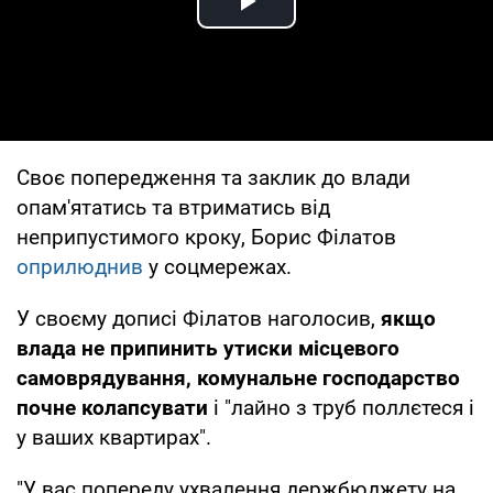
Play Video
Своє попередження та заклик до влади
опам'ятатись та втриматись від
неприпустимого кроку, Борис Філатов
оприлюднив
у соцмережах.
У своєму дописі Філатов наголосив,
якщо
влада не припинить утиски місцевого
самоврядування, комунальне господарство
почне колапсувати
і "лайно з труб поллєтеся і
у ваших квартирах".
"У вас попереду ухвалення держбюджету на