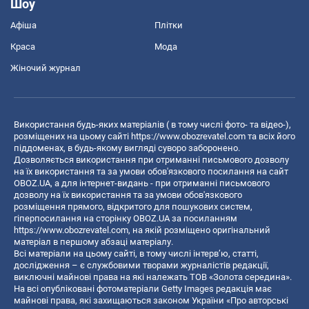
Шоу
Афіша
Плітки
Краса
Мода
Жіночий журнал
Використання будь-яких матеріалів ( в тому числі фото- та відео-),
розміщених на цьому сайті
https://www.obozrevatel.com
та всіх його
піддоменах, в будь-якому вигляді суворо заборонено.
Дозволяється використання при отриманні письмового дозволу
на їх використання та за умови обов'язкового посилання на сайт
OBOZ.UA, а для інтернет-видань - при отриманні письмового
дозволу на їх використання та за умови обов'язкового
розміщення прямого, відкритого для пошукових систем,
гіперпосилання на сторінку OBOZ.UA за посиланням
https://www.obozrevatel.com
, на якій розміщено оригінальний
матеріал в першому абзаці матеріалу.
Всі матеріали на цьому сайті, в тому числі інтерв’ю, статті,
дослідження – є службовими творами журналістів редакції,
виключні майнові права на які належать ТОВ «Золота середина».
На всі опубліковані фотоматеріали Getty Images редакція має
майнові права, які захищаються законом України «Про авторські