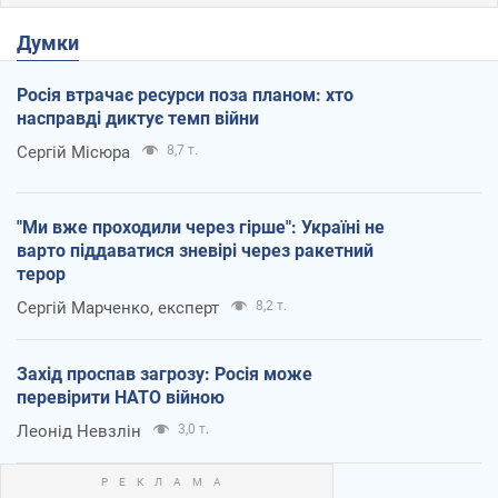
Думки
Росія втрачає ресурси поза планом: хто
насправді диктує темп війни
Сергій Місюра
8,7 т.
"Ми вже проходили через гірше": Україні не
варто піддаватися зневірі через ракетний
терор
Сергій Марченко, експерт
8,2 т.
Захід проспав загрозу: Росія може
перевірити НАТО війною
Леонід Невзлін
3,0 т.