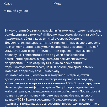
Краса
Мода
Жіночий журнал
Використання будь-яких матеріалів ( в тому числі фото- та відео-),
розміщених на цьому сайті
https://www.obozrevatel.com
та всіх його
піддоменах, в будь-якому вигляді суворо заборонено.
Дозволяється використання при отриманні письмового дозволу
на їх використання та за умови обов'язкового посилання на сайт
OBOZ.UA, а для інтернет-видань - при отриманні письмового
дозволу на їх використання та за умови обов'язкового
розміщення прямого, відкритого для пошукових систем,
гіперпосилання на сторінку OBOZ.UA за посиланням
https://www.obozrevatel.com
, на якій розміщено оригінальний
матеріал в першому абзаці матеріалу.
Всі матеріали на цьому сайті, в тому числі інтерв’ю, статті,
дослідження – є службовими творами журналістів редакції,
виключні майнові права на які належать ТОВ «Золота середина».
На всі опубліковані фотоматеріали Getty Images редакція має
майнові права, які захищаються законом України «Про авторські
права та суміжні права», ніхто не має права без письмового
дозволу ТОВ «Золота середина» їх використовувати, вони не
підлягають подальшому відтворенню, перекладу, поширенню в