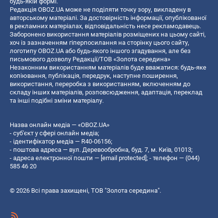
будь-якій формі.
Редакція OBOZ.UA може не поділяти точку зору, викладену в
авторському матеріалі. За достовірність інформації, опублікованої
в рекламних матеріалах, відповідальність несе рекламодавець.
Заборонено використання матеріалів розміщених на цьому сайті,
хоч із зазначенням гіперпосилання на сторінку цього сайту,
логотипу OBOZ.UA або будь-якого іншого згадування, але без
письмового дозволу Редакції/ТОВ «Золота середина»
Незаконним використанням матеріалів буде вважатися: будь-яке
копiювання, публiкацiя, передрук, наступне поширення,
використання, переробка з використанням, включенням до
складу інших матеріалів, розповсюдження, адаптація, переклад
та інші подібні зміни матеріалу.
Назва онлайн медіа — «OBOZ.UA»
- суб'єкт у сфері онлайн медіа;
- ідентифікатор медіа — R40-06156;
- поштова адреса — вул. Деревообробна, буд. 7, м. Київ, 01013;
- адреса електронної пошти —
[email protected]
; - телефон — (044)
585 46 20
© 2026 Всі права захищені, ТОВ "Золота середина".