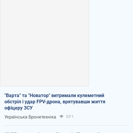
"Варта" та "Новатор" витримали кулеметний
обстріл і удар FPV-дрона, врятувавши життя
офіцеру ЗСУ
Українська Бронетехніка
3,0 т.