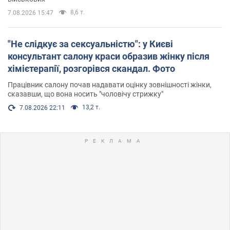
8,6 т.
7.08.2026 15:47
"Не слідкує за сексуальністю": у Києві
консультант салону краси образив жінку після
хімієтерапії, розгорівся скандал. Фото
Працівник салону почав надавати оцінку зовнішності жінки,
сказавши, що вона носить "чоловічу стрижку"
13,2 т.
7.08.2026 22:11