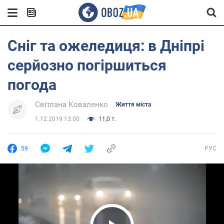
Сніг та ожеледиця: в Дніпрі
серйозно погіршиться
погода
Світлана Коваленко
Життя міста
1.12.2019 13:00
11,0 т.
59
РУС