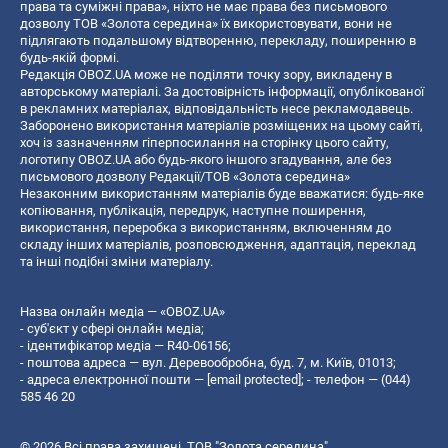
права та суміжні права», ніхто не має права без письмового
дозволу ТОВ «Золота середина» їх використовувати, вони не
підлягають подальшому відтворенню, перекладу, поширенню в
будь-якій формі.
Редакція OBOZ.UA може не поділяти точку зору, викладену в
авторському матеріалі. За достовірність інформації, опублікованої
в рекламних матеріалах, відповідальність несе рекламодавець.
Заборонено використання матеріалів розміщених на цьому сайті,
хоч із зазначенням гіперпосилання на сторінку цього сайту,
логотипу OBOZ.UA або будь-якого іншого згадування, але без
письмового дозволу Редакції/ТОВ «Золота середина»
Незаконним використанням матеріалів буде вважатися: будь-яке
копiювання, публiкацiя, передрук, наступне поширення,
використання, переробка з використанням, включенням до
складу інших матеріалів, розповсюдження, адаптація, переклад
та інші подібні зміни матеріалу.
Назва онлайн медіа — «OBOZ.UA»
- суб'єкт у сфері онлайн медіа;
- ідентифікатор медіа — R40-06156;
- поштова адреса — вул. Деревообробна, буд. 7, м. Київ, 01013;
- адреса електронної пошти —
[email protected]
; - телефон — (044)
585 46 20
© 2026 Всі права захищені, ТОВ "Золота середина".