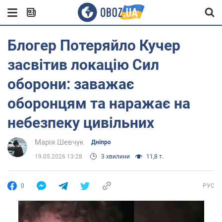
Блогер Потеряйло Кучер
засвітив локацію Сил
оборони: заважає
оборонцям та наражає на
небезпеку цивільних
Марія Шевчук
Дніпро
19.05.2026 13:28
3 хвилини
11,8 т.
0
РУС