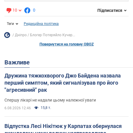
10
0
Підписатися
Теги
Редакційна політика
Дніпро
Блогер Потеряйло Кучер...
Повернутися на головну OBOZ
Важливе
Дружина тяжкохворого Джо Байдена назвала
перший симптом, який сигналізував про його
"агресивний" рак
Спершу лікарі не надали цьому належної уваги
15,8 т.
6.08.2026 12:46
Відпустка Лесі Нікітюк у Карпатах обернулася