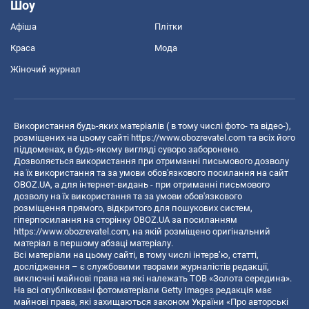
Шоу
Афіша
Плітки
Краса
Мода
Жіночий журнал
Використання будь-яких матеріалів ( в тому числі фото- та відео-),
розміщених на цьому сайті
https://www.obozrevatel.com
та всіх його
піддоменах, в будь-якому вигляді суворо заборонено.
Дозволяється використання при отриманні письмового дозволу
на їх використання та за умови обов'язкового посилання на сайт
OBOZ.UA, а для інтернет-видань - при отриманні письмового
дозволу на їх використання та за умови обов'язкового
розміщення прямого, відкритого для пошукових систем,
гіперпосилання на сторінку OBOZ.UA за посиланням
https://www.obozrevatel.com
, на якій розміщено оригінальний
матеріал в першому абзаці матеріалу.
Всі матеріали на цьому сайті, в тому числі інтерв’ю, статті,
дослідження – є службовими творами журналістів редакції,
виключні майнові права на які належать ТОВ «Золота середина».
На всі опубліковані фотоматеріали Getty Images редакція має
майнові права, які захищаються законом України «Про авторські