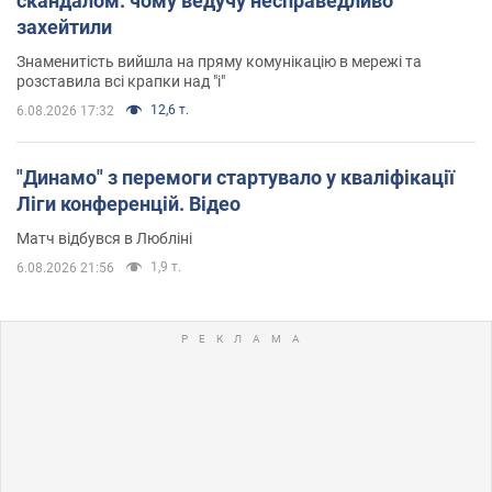
скандалом: чому ведучу несправедливо
захейтили
Знаменитість вийшла на пряму комунікацію в мережі та
розставила всі крапки над "і"
12,6 т.
6.08.2026 17:32
"Динамо" з перемоги стартувало у кваліфікації
Ліги конференцій. Відео
Матч відбувся в Любліні
1,9 т.
6.08.2026 21:56