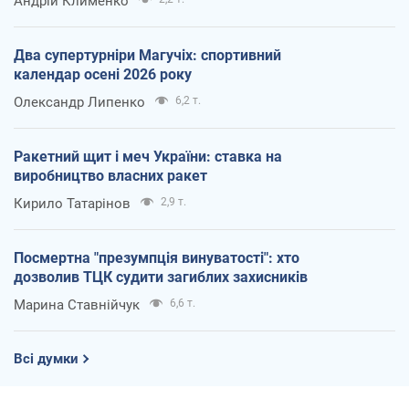
Андрій Клименко
Два супертурніри Магучіх: спортивний
календар осені 2026 року
Олександр Липенко
6,2 т.
Ракетний щит і меч України: ставка на
виробництво власних ракет
Кирило Татарінов
2,9 т.
Посмертна "презумпція винуватості": хто
дозволив ТЦК судити загиблих захисників
Марина Ставнійчук
6,6 т.
Всі думки