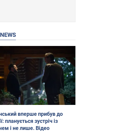
P NEWS
нський вперше прибув до
ї: планується зустріч із
чем і не лише. Відео