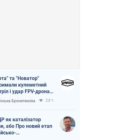
рта" та "Новатор"
римали кулеметний
тріл і удар FPV-дрона,
тувавши життя
2,8 т.
їнська Бронетехніка
церу ЗСУ
Р як каталізатор
ни, або Про новий етап
ійсько-
нічнокорейського