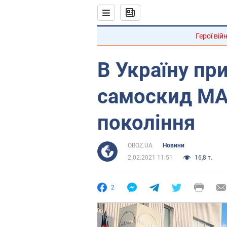
Герої вій
В Україну пр
самоскид MA
покоління
OBOZ.UA
Новини
2.02.2021 11:51
16,8 т.
2