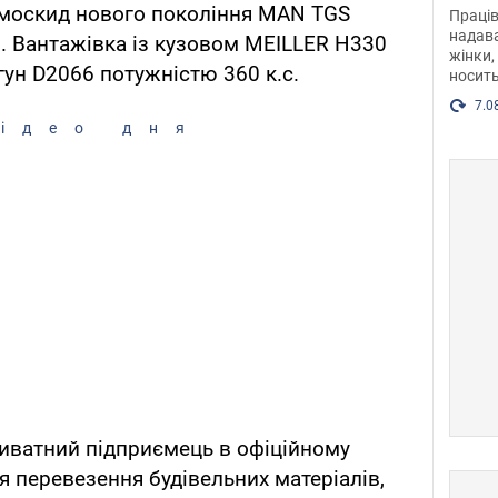
після
амоскид нового покоління MAN TGS
Праців
розг
надава
5. Вантажівка із кузовом MEILLER H330
жінки,
Фото
гун D2066 потужністю 360 к.с.
носить
7.0
ідео дня
ватний підприємець в офіційному
 перевезення будівельних матеріалів,