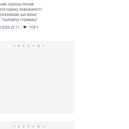
 хімієтерапії,
ник салону почав
орівся скандал.
ти оцінку зовнішності
 сказавши, що вона
 "чоловічу стрижку"
10,8 т.
8.2026 22:11