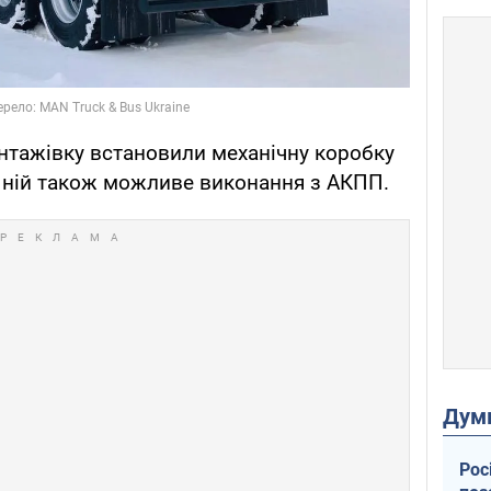
нтажівку встановили механічну коробку
в ній також можливе виконання з АКПП.
Дум
Рос