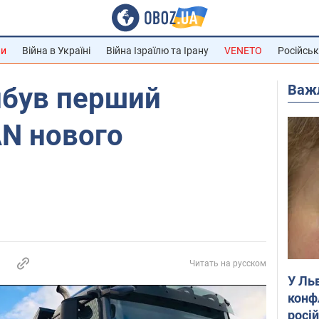
ни
Війна в Україні
Війна Ізраїлю та Ірану
VENETO
Російськ
Важ
ибув перший
N нового
Читать на русском
У Ль
конф
росі