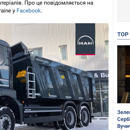
теріалів. Про це повідомляється на
raine у
Facebook
.
TO
Зеле
Сербі
Вучи