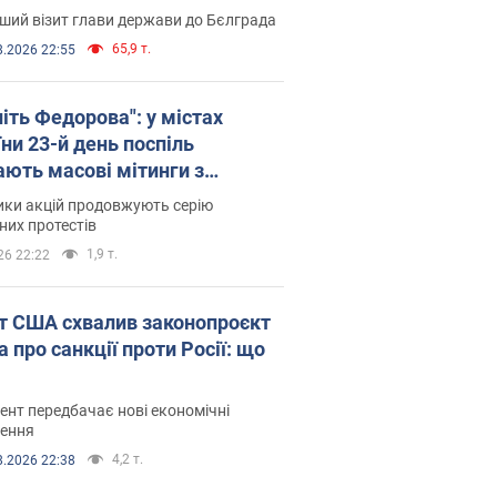
ший візит глави держави до Бєлграда
65,9 т.
8.2026 22:55
іть Федорова": у містах
ни 23-й день поспіль
ають масові мітинги з
онками. Фото і відео
ики акцій продовжують серію
их протестів
1,9 т.
26 22:22
т США схвалив законопроєкт
 про санкції проти Росії: що
нт передбачає нові економічні
ення
4,2 т.
8.2026 22:38