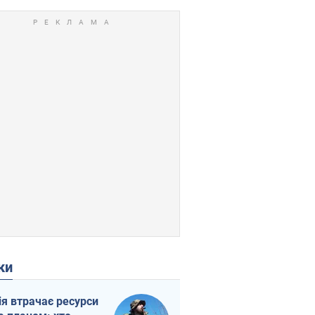
ки
ія втрачає ресурси