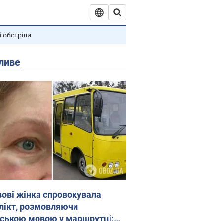
і обстріли
ливе
вові жінка спровокувала
лікт, розмовляючи
йською мовою у маршрутці: