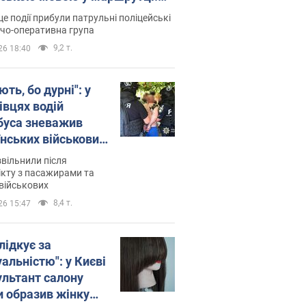
ція склала адмінпротокол.
це події прибули патрульні поліцейські
о
дчо-оперативна група
9,2 т.
26 18:40
ть, бо дурні": у
івцях водій
буса зневажив
їнських військових
латився. Відео
звільнили після
кту з пасажирами та
військових
8,4 т.
26 15:47
лідкує за
альністю": у Києві
ультант салону
и образив жінку