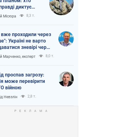
а планом: хто
правді диктує
п війни
8,3 т.
ій Місюра
 вже проходили через
ше": Україні не варто
даватися зневірі через
етний терор
8,0 т.
ій Марченко, експерт
ід проспав загрозу:
ія може перевірити
О війною
2,8 т.
ід Невзлін