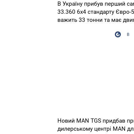
В Україну прибув перший с
33.360 6x4 стандарту Євро-
важить 33 тонни та має дви
В
Новий MAN TGS придбав при
дилерському центрі MAN для