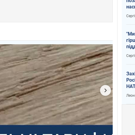
поз
нас
тем
Серг
"Ми
гір
під
рак
Серг
Зах
Рос
НАТ
Леон