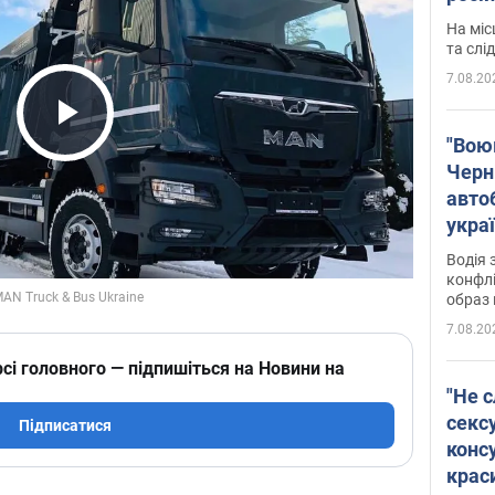
полі
На міс
Віде
та слі
7.08.20
Play Video
"Воюю
Черн
авто
укра
і поп
Водія 
конфлі
образ 
7.08.20
сі головного — підпишіться на Новини на
"Не с
сексу
Підписатися
конс
крас