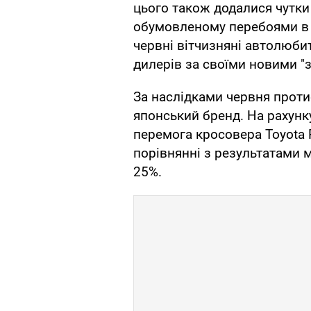
цього також додалися чутки
обумовленому перебоями в п
червні вітчизняні автолюби
дилерів за своїми новими "з
За наслідками червня протис
японський бренд. На рахунку
перемога кросовера Toyota R
порівнянні з результатами 
25%.