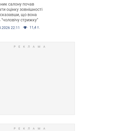
 хімієтерапії,
ник салону почав
орівся скандал.
ти оцінку зовнішності
 сказавши, що вона
 "чоловічу стрижку"
11,4 т.
8.2026 22:11