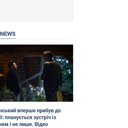
P NEWS
нський вперше прибув до
ї: планується зустріч із
чем і не лише. Відео