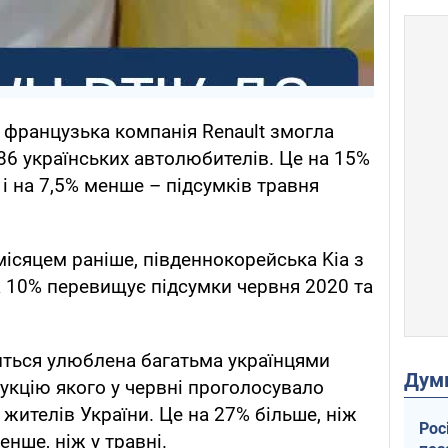
у французька компанія Renault змогла
986 українських автолюбителів. Це на 15%
і на 7,5% менше – підсумків травня
 місяцем раніше, південнокорейська Kia з
а 10% перевищує підсумки червня 2020 та
иться улюблена багатьма українцями
Дум
дукцію якого у червні проголосувало
ителів України. Це на 27% більше, ніж
Рос
нше, ніж у травні.