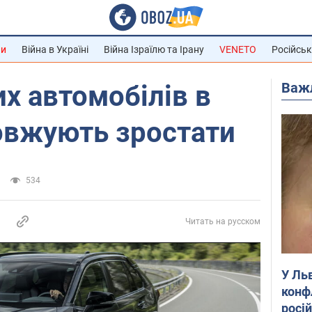
ни
Війна в Україні
Війна Ізраїлю та Ірану
VENETO
Російськ
Важ
х автомобілів в
овжують зростати
534
Читать на русском
У Ль
конф
росі