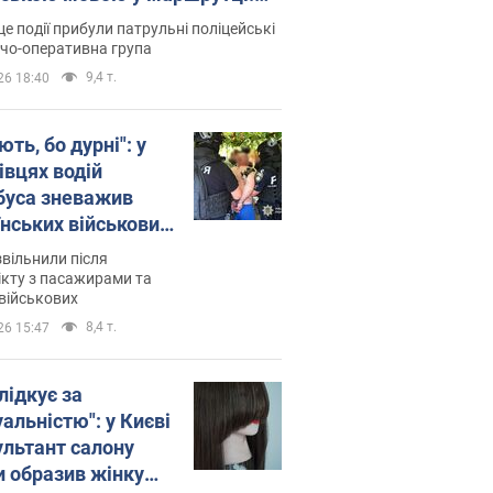
ція склала адмінпротокол.
це події прибули патрульні поліцейські
о
дчо-оперативна група
9,4 т.
26 18:40
ть, бо дурні": у
івцях водій
буса зневажив
їнських військових
латився. Відео
звільнили після
кту з пасажирами та
військових
8,4 т.
26 15:47
лідкує за
альністю": у Києві
ультант салону
и образив жінку