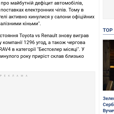
 про майбутній дефіцит автомобілів,
оставках електронних чіпів. Тому в
телі активно кинулися у салони офіційних
алізними кіньми".
TO
тояння Toyota vs Renault знову виграв
 компанії 1296 угод, а також чергова
AV4 в категорії "Бестселер місяці". У
минулого року приріст склав близько
Зеле
Сербі
Вучи