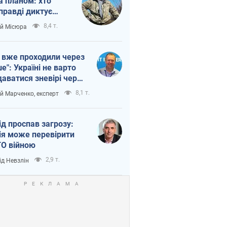
а планом: хто
правді диктує
п війни
8,4 т.
ій Місюра
 вже проходили через
ше": Україні не варто
даватися зневірі через
етний терор
8,1 т.
ій Марченко, експерт
ід проспав загрозу:
ія може перевірити
О війною
2,9 т.
ід Невзлін