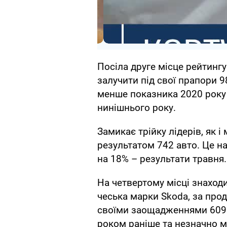
Посіла друге місце рейтинг
залучити під свої прапори 
менше показника 2020 року 
нинішнього року.
Замикає трійку лідерів, як і
результатом 742 авто. Це н
на 18% – результати травня.
На четвертому місці знаход
чеська марки Skoda, за про
своїми заощадженнями 609 ж
роком раніше та незначно ме