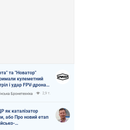
рта" та "Новатор"
римали кулеметний
тріл і удар FPV-дрона,
тувавши життя
2,9 т.
їнська Бронетехніка
церу ЗСУ
Р як каталізатор
ни, або Про новий етап
ійсько-
нічнокорейського