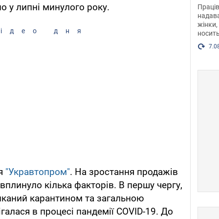
після
о у липні минулого року.
Праців
розг
надава
жінки,
Фото
ідео дня
носить
7.0
ія
"Укравтопром"
. На зростання продажів
 вплинуло кілька факторів. В першу чергу,
иканий карантином та загальною
ігалася в процесі пандемії COVID-19. До