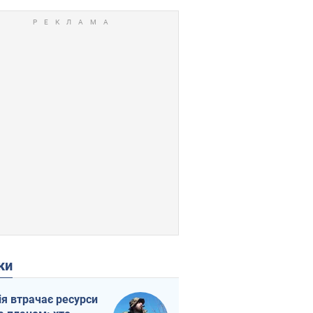
ки
ія втрачає ресурси