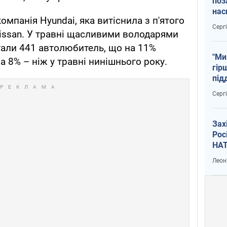
поз
нас
мпанія Hyundai, яка витіснила з п'ятого
тем
Серг
issan. У травні щасливими володарями
тали 441 автолюбитель, що на 11%
"Ми
на 8% – ніж у травні нинішнього року.
гір
під
рак
Серг
Зах
Рос
НАТ
Леон