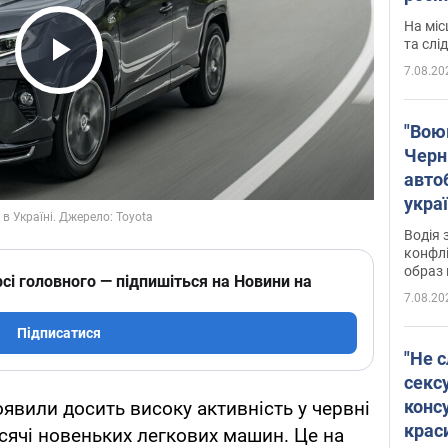
полі
На міс
Віде
та слі
7.08.20
Play Video
"Воюю
Черн
авто
укра
і поп
Водія 
конфлі
образ 
сі головного — підпишіться на Новини на
7.08.20
Підписатися
"Не с
сексу
конс
оявили досить високу активність у червні
крас
исячі новеньких легкових машин. Це на