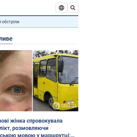
і обстріли
ливе
вові жінка спровокувала
лікт, розмовляючи
йською мовою у маршрутці: