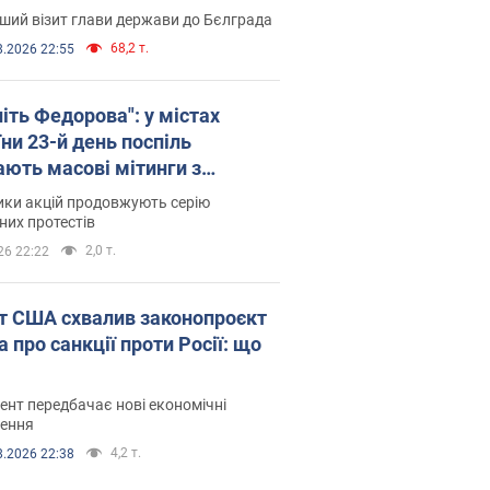
ший візит глави держави до Бєлграда
68,2 т.
8.2026 22:55
іть Федорова": у містах
ни 23-й день поспіль
ають масові мітинги з
онками. Фото і відео
ики акцій продовжують серію
их протестів
2,0 т.
26 22:22
т США схвалив законопроєкт
 про санкції проти Росії: що
нт передбачає нові економічні
ення
4,2 т.
8.2026 22:38