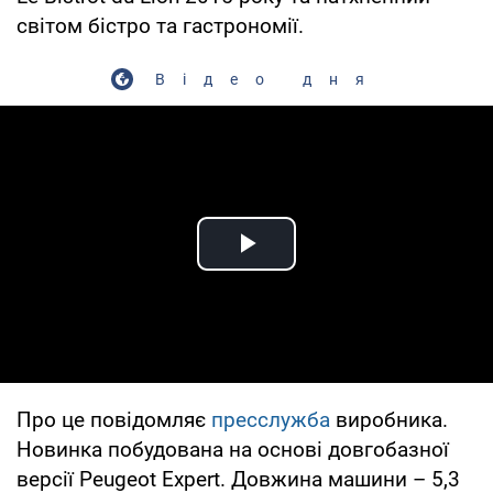
світом бістро та гастрономії.
Відео дня
Play Video
Про це повідомляє
пресслужба
виробника.
Новинка побудована на основі довгобазної
версії Peugeot Expert. Довжина машини – 5,3