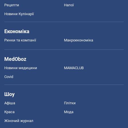
Рецепти
Напої
Новини Кулінарії
Економіка
Ринки та компанії
Макроекономіка
MedOboz
Новини медицини
MAMACLUB
Covid
Шоу
Афіша
Плітки
Краса
Мода
Жіночий журнал