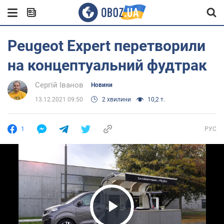
Peugeot Expert перетворили
на концептуальний фудтрак
Сергій Іванов
Новини
13.12.2021 09:50
2 хвилини
10,2 т.
1
РУС