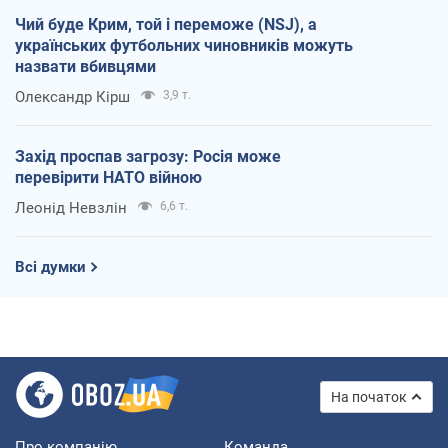
Чий буде Крим, той і переможе (NSJ), а
українських футбольних чиновників можуть
назвати вбивцями
Олександр Кірш
3,9 т.
Захід проспав загрозу: Росія може
перевірити НАТО війною
Леонід Невзлін
6,6 т.
Всі думки
На початок
Про компанію
Команда