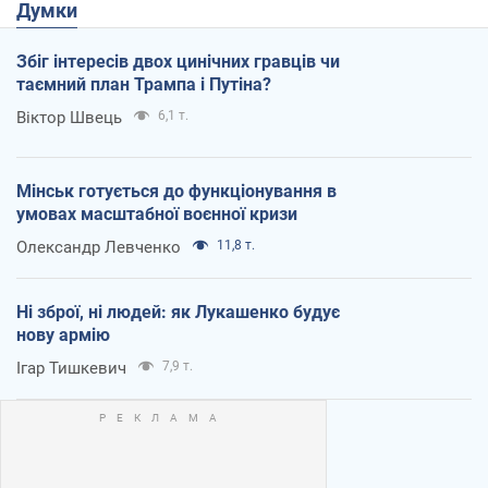
Думки
Збіг інтересів двох цинічних гравців чи
таємний план Трампа і Путіна?
Віктор Швець
6,1 т.
Мінськ готується до функціонування в
умовах масштабної воєнної кризи
Олександр Левченко
11,8 т.
Ні зброї, ні людей: як Лукашенко будує
нову армію
Ігар Тишкевич
7,9 т.