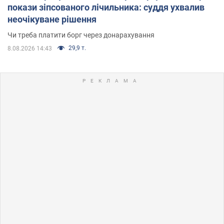
покази зіпсованого лічильника: суддя ухвалив
неочікуване рішення
Чи треба платити борг через донарахування
29,9 т.
8.08.2026 14:43