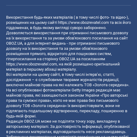
Використання будь-яких матеріалів ( в тому числі фото- та відео-),
розміщених на цьому сайті
https://www.obozrevatel.com
та всіх його
піддоменах, в будь-якому вигляді суворо заборонено.
Дозволяється використання при отриманні письмового дозволу
на їх використання та за умови обов'язкового посилання на сайт
OBOZ.UA, а для інтернет-видань - при отриманні письмового
дозволу на їх використання та за умови обов'язкового
розміщення прямого, відкритого для пошукових систем,
гіперпосилання на сторінку OBOZ.UA за посиланням
https://www.obozrevatel.com
, на якій розміщено оригінальний
матеріал в першому абзаці матеріалу.
Всі матеріали на цьому сайті, в тому числі інтерв’ю, статті,
дослідження – є службовими творами журналістів редакції,
виключні майнові права на які належать ТОВ «Золота середина».
На всі опубліковані фотоматеріали Getty Images редакція має
майнові права, які захищаються законом України «Про авторські
права та суміжні права», ніхто не має права без письмового
дозволу ТОВ «Золота середина» їх використовувати, вони не
підлягають подальшому відтворенню, перекладу, поширенню в
будь-якій формі.
Редакція OBOZ.UA може не поділяти точку зору, викладену в
авторському матеріалі. За достовірність інформації, опублікованої
в рекламних матеріалах, відповідальність несе рекламодавець.
Заборонено використання матеріалів розміщених на цьому сайті,