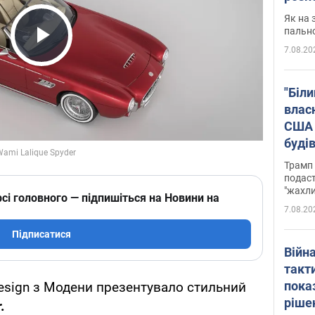
Як на 
пальн
7.08.20
Play Video
"Біли
влас
США 
буді
зали
Трамп 
подаст
"жахли
сі головного — підпишіться на Новини на
7.08.20
Підписатися
Війн
такт
пока
esign з Модени презентувало стильний
ріше
.