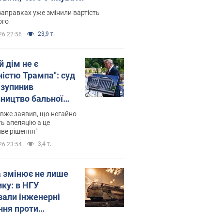
заправках уже змінили вартість
ого
23,9 т.
26 22:56
й дім не є
ністю Трампа": суд
зупинив
вництво бальної
 за $400 млн
вже заявив, що негайно
ь апеляцію а це
ве рішення"
3,4 т.
26 23:54
а змінює не лише
ику: в НГУ
зали інженерні
ння проти