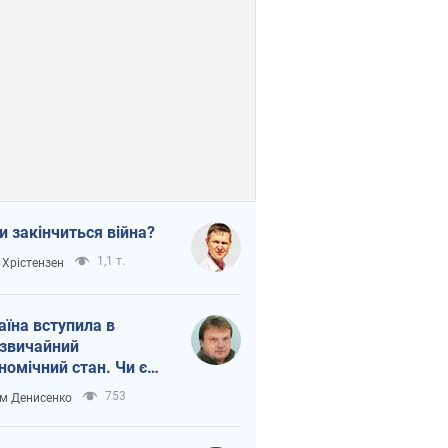
и закінчиться війна?
1,1 т.
 Хрістензен
аїна вступила в
звичайний
номічний стан. Чи є
тло вкінці тунелю?
753
м Денисенко