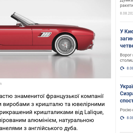
ракети
8.08.20
У Киє
заги
четв
Ворог 
столиц
8.0
Украї
Сизра
астю знаменитої французької компанії
спос
ми виробами з кришталю та ювелірними
уста
Росію 
рикрашений кришталиками від Lalique,
розкр
8.0
олірованим алюмінієм, натуральною
нелями з англійського дуба.