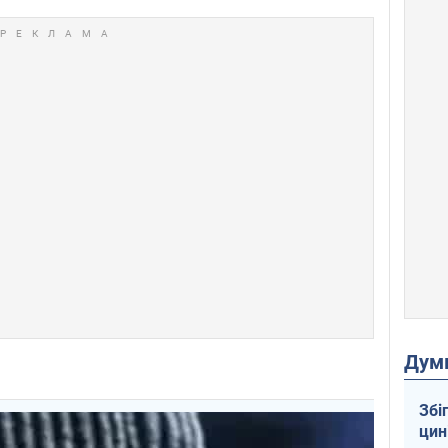
Дум
Збі
цин