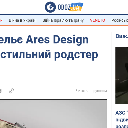
ни
Війна в Україні
Війна Ізраїлю та Ірану
VENETO
Російськ
Важ
ельє Ares Design
 стильний родстер
Читать на русском
АЗС 
підв
розпо