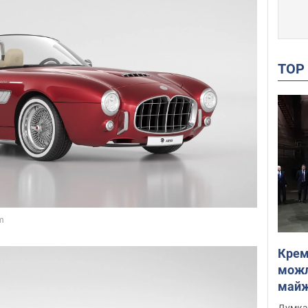
TO
Крем
можл
майже
Інте
Думка,