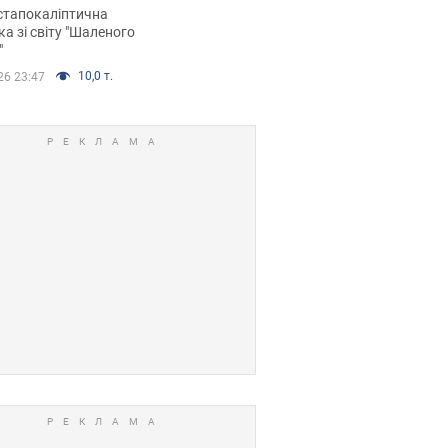
йських FPV-дронів.
стапокаліптична
ка зі світу "Шаленого
"
10,0 т.
26 23:47