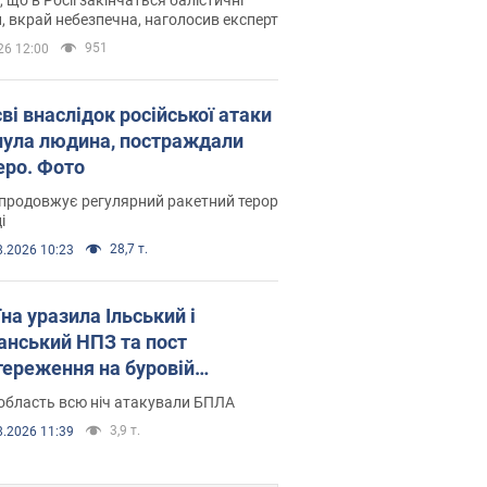
, вкрай небезпечна, наголосив експерт
951
26 12:00
ві внаслідок російської атаки
нула людина, постраждали
еро. Фото
продовжує регулярний ракетний терор
і
28,7 т.
8.2026 10:23
на уразила Ільський і
нський НПЗ та пост
тереження на буровій
новці "Сиваш": Генштаб
область всю ніч атакували БПЛА
ив деталі. Фото і відео
3,9 т.
8.2026 11:39