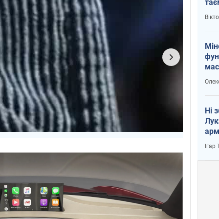
тає
і Пу
Вікт
Мін
фун
мас
Олек
Ні 
Лук
арм
Ігар