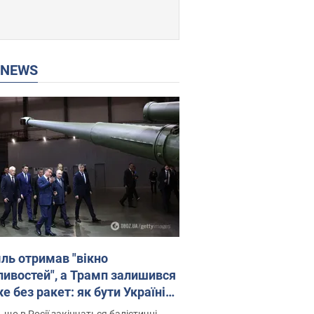
P NEWS
ль отримав "вікно
ивостей", а Трамп залишився
 без ракет: як бути Україні?
рв’ю з Мельником
 що в Росії закінчаться балістичні