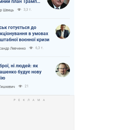
мний план Трампа
тіна?
3,3 т.
ор Швець
ськ готується до
кціонування в умовах
штабної воєнної кризи
6,3 т.
сандр Левченко
зброї, ні людей: як
ашенко будує нову
ію
21
 Тишкевич