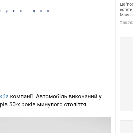
росі
Це "по
Фото
естети
ідео дня
Макса
7.08.20
жба
компанії. Автомобіль виконаний у
рів 50-х років минулого століття.