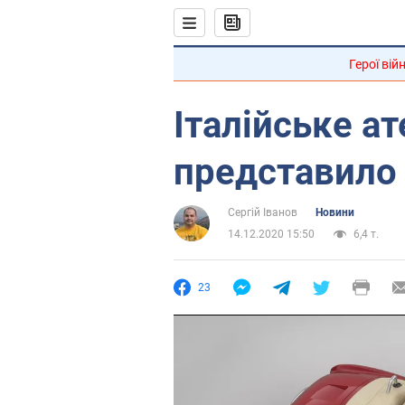
Герої вій
Італійське ат
представило
Сергій Іванов
Новини
14.12.2020 15:50
6,4 т.
23