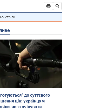
і обстріли
ливе
"готуються" до суттєвого
ищення цін: українцям
віли, чого очікувати