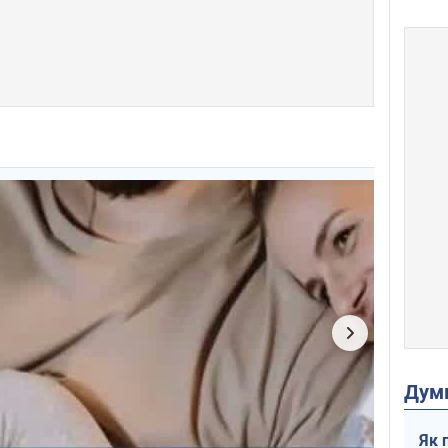
Дум
Як 