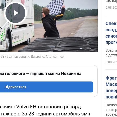
Що вар
5.08.20
Play Video
Спека
спад,
сино
прог
змін
Зовсім
відсту
5.08.20
сі головного — підпишіться на Новини на
Фраг
Маск
Підписатися
пове
повн
усе 
Науко
меччині Volvo FH встановив рекорд
крате
тажівок. За 23 години автомобіль зміг
зрозум