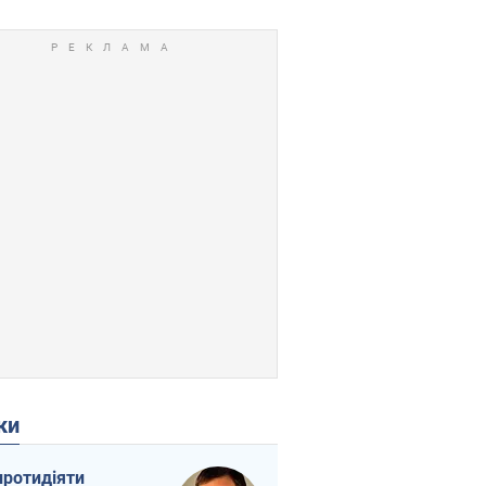
ки
протидіяти