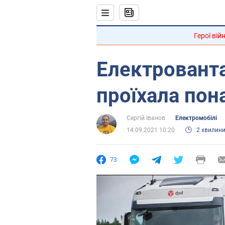
Герої вій
Електрованта
проїхала пон
Сергій Іванов
Електромобілі
14.09.2021 10:20
2 хвилин
73