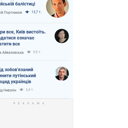
ійській балістиці
13,7 т.
лій Портников
ри все, Київ вистоїть.
здатися означає
атити все
9,5 т.
а Айвазовська
ід зобов'язаний
инити путінський
оцид українців
2,4 т.
ід Невзлін