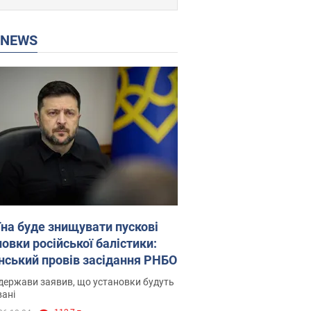
P NEWS
їна буде знищувати пускові
овки російської балістики:
нський провів засідання РНБО
держави заявив, що установки будуть
ані