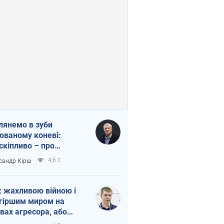
лянемо в зуби
ованому коневі:
скіпливо – про
омогу Україні
4,6 т.
сандр Кірш
 жахливою війною і
гіршим миром на
вах агресора, або
вихідність – теж