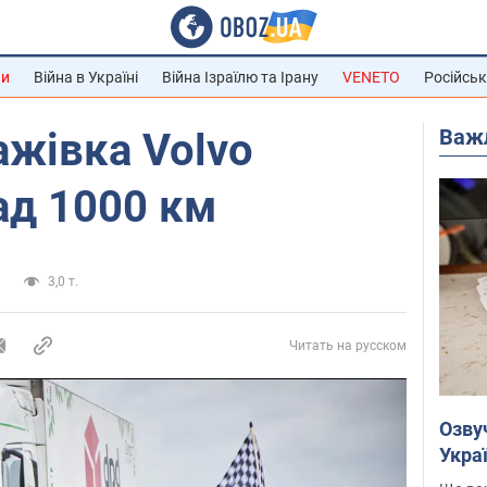
ни
Війна в Україні
Війна Ізраїлю та Ірану
VENETO
Російськ
Важ
жівка Volvo
ад 1000 км
и
3,0 т.
Читать на русском
Озву
Укра