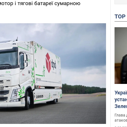
отор і тягові батареї сумарною
TO
Укра
устан
Зеле
Глава 
атаков