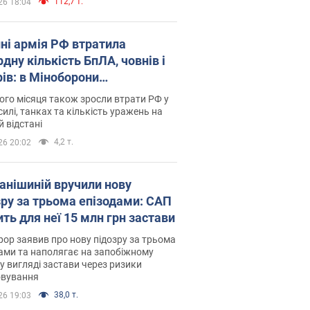
112,7 т.
26 18:04
пні армія РФ втратила
дну кількість БпЛА, човнів і
рів: в Міноборони
люднили статистику
го місяця також зросли втрати РФ у
силі, танках та кількість уражень на
й відстані
4,2 т.
26 20:02
анішиній вручили нову
зру за трьома епізодами: САП
ть для неї 15 млн грн застави
ор заявив про нову підозру за трьома
ами та наполягає на запобіжному
 у вигляді застави через ризики
овування
38,0 т.
26 19:03