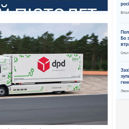
рос
Віта
Поп
Бо 
втр
Ольг
Зах
зуп
ген
Леон