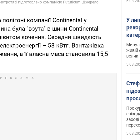
5.08.20
полігоні компанії Continental у
У ли
рекор
ина була "взута" в шини Continental
кате
іцієнтом кочення. Середня швидкість
опри
 електроенергії – 58 кВтг. Вантажівка
Минуло
живій 
ення, а її власна маса становила 15,5
великі
5.08.20
Стеф
підо
проси
Прокур
епізод
заході
перех
5.08.20