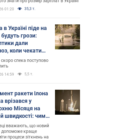
то знати про розмір зарплат в Україні
35,3 т.
26 01:20
 в Україні піде на
 будуть грози:
птики дали
ноз, коли чекати
и погоди
 скоро спека поступово
пить
5,5 т.
26 14:59
мент ракети Ілона
а врізався у
рхню Місяця на
ій швидкості: чим
завершилось
вці вважають, що новий
р допоможе краще
іти процеси зіткнень на