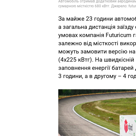
За майже 23 години автомоб
а загальна дистанція заїзду
умовах компанія Futuricum г
залежно від місткості вико
можуть замовити версію на 
(4х225 кВтг). На швидкісній
заповнення енергії батарей
3 години, а в другому – 4 го