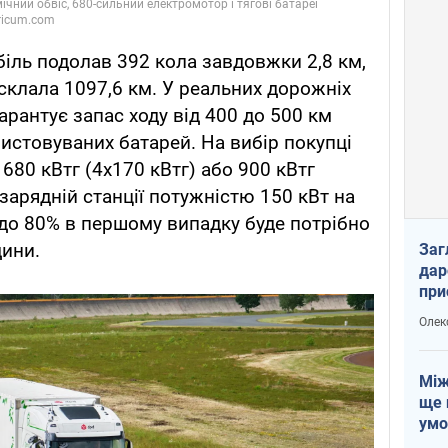
іль подолав 392 кола завдовжки 2,8 км,
 склала 1097,6 км. У реальних дорожніх
арантує запас ходу від 400 до 500 км
ристовуваних батарей. На вибір покупці
680 кВтг (4х170 кВтг) або 900 кВтг
 зарядній станції потужністю 150 кВт на
 до 80% в першому випадку буде потрібно
дини.
Заг
дар
при
доп
Олек
Між
ще 
умо
Без