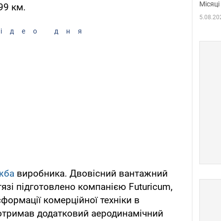
Місяці
99 км.
5.08.20
ідео дня
жба
виробника. Двовісний вантажний
язі підготовлено компанією Futuricum,
сформації комерційної техніки в
 отримав додатковий аеродинамічний