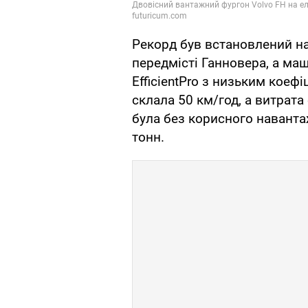
Рекорд був встановлений на 
передмісті Ганновера, а маш
EfficientPro з низьким коеф
склала 50 км/год, а витрата
була без корисного навантаж
тонн.