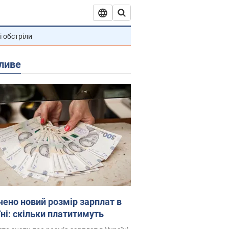
і обстріли
ливе
чено новий розмір зарплат в
їні: скільки платитимуть