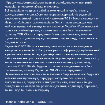
https://www.obozrevatel.com
, на якій розміщено оригінальний
матеріал в першому абзаці матеріалу.
Всі матеріали на цьому сайті, в тому числі інтерв’ю, статті,
дослідження – є службовими творами журналістів редакції,
виключні майнові права на які належать ТОВ «Золота середина».
На всі опубліковані фотоматеріали Getty Images редакція має
майнові права, які захищаються законом України «Про авторські
права та суміжні права», ніхто не має права без письмового
дозволу ТОВ «Золота середина» їх використовувати, вони не
підлягають подальшому відтворенню, перекладу, поширенню в
будь-якій формі.
Редакція OBOZ.UA може не поділяти точку зору, викладену в
авторському матеріалі. За достовірність інформації, опублікованої
в рекламних матеріалах, відповідальність несе рекламодавець.
Заборонено використання матеріалів розміщених на цьому сайті,
хоч із зазначенням гіперпосилання на сторінку цього сайту,
логотипу OBOZ.UA або будь-якого іншого згадування, але без
письмового дозволу Редакції/ТОВ «Золота середина»
Незаконним використанням матеріалів буде вважатися: будь-яке
копiювання, публiкацiя, передрук, наступне поширення,
використання, переробка з використанням, включенням до
складу інших матеріалів, розповсюдження, адаптація, переклад
та інші подібні зміни матеріалу.
Назва онлайн медіа — «OBOZ.UA»