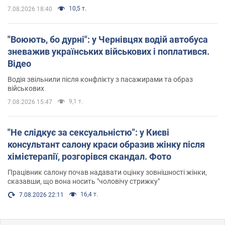
10,5 т.
7.08.2026 18:40
"Воюють, бо дурні": у Чернівцях водій автобуса
зневажив українських військових і поплатився.
Відео
Водія звільнили після конфлікту з пасажирами та образ
військових
9,1 т.
7.08.2026 15:47
"Не слідкує за сексуальністю": у Києві
консультант салону краси образив жінку після
хімієтерапії, розгорівся скандал. Фото
Працівник салону почав надавати оцінку зовнішності жінки,
сказавши, що вона носить "чоловічу стрижку"
16,4 т.
7.08.2026 22:11