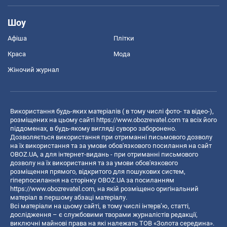
Шоу
Афіша
Плітки
Краса
Мода
Жіночий журнал
Використання будь-яких матеріалів ( в тому числі фото- та відео-),
розміщених на цьому сайті
https://www.obozrevatel.com
та всіх його
піддоменах, в будь-якому вигляді суворо заборонено.
Дозволяється використання при отриманні письмового дозволу
на їх використання та за умови обов'язкового посилання на сайт
OBOZ.UA, а для інтернет-видань - при отриманні письмового
дозволу на їх використання та за умови обов'язкового
розміщення прямого, відкритого для пошукових систем,
гіперпосилання на сторінку OBOZ.UA за посиланням
https://www.obozrevatel.com
, на якій розміщено оригінальний
матеріал в першому абзаці матеріалу.
Всі матеріали на цьому сайті, в тому числі інтерв’ю, статті,
дослідження – є службовими творами журналістів редакції,
виключні майнові права на які належать ТОВ «Золота середина».