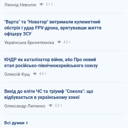
Леонід Невзлін
5,1 т.
"Варта" та "Новатор" витримали кулеметний
обстріл і удар FPV-дрона, врятувавши життя
офіцеру ЗСУ
Українська Бронетехніка
4,2 т.
КНДР як каталізатор війни, або Про новий
етап російсько-північнокорейського союзу
Олексій Кущ
4,3 т.
Вихід до еліти ЧС та тріумф "Сокола": що
відбувається в українському хокеї
Олександр Липенко
2,2 т.
Всі думки