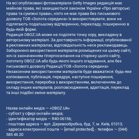
На всі опубліковані фотоматеріали Getty Images редакція має
майнові права, які захищаються законом України «Про авторські
права та суміжні права», ніхто не має права без письмового
дозволу ТОВ «Золота середина» їх використовувати, вони не
підлягають подальшому відтворенню, перекладу, поширенню в
будь-якій формі.
Редакція OBOZ.UA може не поділяти точку зору, викладену в
авторському матеріалі. За достовірність інформації, опублікованої
в рекламних матеріалах, відповідальність несе рекламодавець.
Заборонено використання матеріалів розміщених на цьому сайті,
хоч із зазначенням гіперпосилання на сторінку цього сайту,
логотипу OBOZ.UA або будь-якого іншого згадування, але без
письмового дозволу Редакції/ТОВ «Золота середина»
Незаконним використанням матеріалів буде вважатися: будь-яке
копiювання, публiкацiя, передрук, наступне поширення,
використання, переробка з використанням, включенням до
складу інших матеріалів, розповсюдження, адаптація, переклад
та інші подібні зміни матеріалу.
Назва онлайн медіа — «OBOZ.UA»
- суб'єкт у сфері онлайн медіа;
- ідентифікатор медіа — R40-06156;
- поштова адреса — вул. Деревообробна, буд. 7, м. Київ, 01013;
- адреса електронної пошти —
[email protected]
; - телефон — (044)
585 46 20