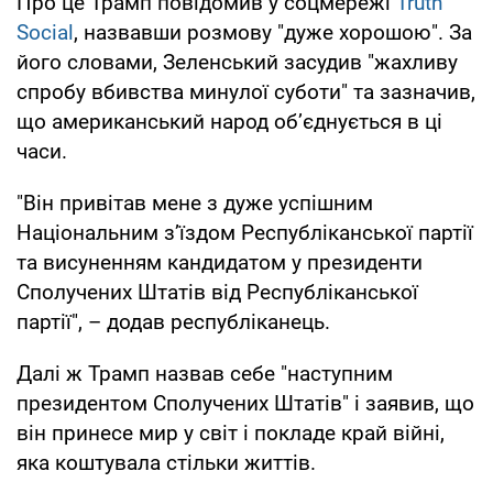
Про це Трамп повідомив у соцмережі
Truth
Social
, назвавши розмову "дуже хорошою". За
його словами, Зеленський засудив "жахливу
спробу вбивства минулої суботи" та зазначив,
що американський народ об’єднується в ці
часи.
"Він привітав мене з дуже успішним
Національним з’їздом Республіканської партії
та висуненням кандидатом у президенти
Сполучених Штатів від Республіканської
партії", – додав республіканець.
Далі ж Трамп назвав себе "наступним
президентом Сполучених Штатів" і заявив, що
він принесе мир у світ і покладе край війні,
яка коштувала стільки життів.