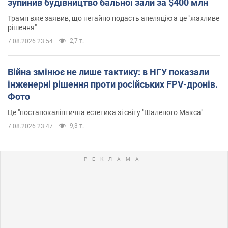
зупинив будівництво бальної зали за $400 млн
Трамп вже заявив, що негайно подасть апеляцію а це "жахливе
рішення"
2,7 т.
7.08.2026 23:54
Війна змінює не лише тактику: в НГУ показали
інженерні рішення проти російських FPV-дронів.
Фото
Це "постапокаліптична естетика зі світу "Шаленого Макса"
9,3 т.
7.08.2026 23:47