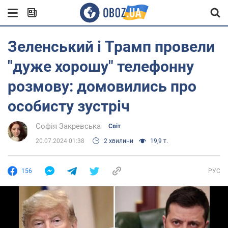
Зеленський і Трамп провели
"дуже хорошу" телефонну
розмову: домовились про
особисту зустріч
Софія Закревська
Світ
20.07.2024 01:38
2 хвилини
19,9 т.
156
РУС