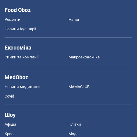
Food Oboz
Рецепти
Напої
Новини Кулінарії
Економіка
Ринки та компанії
Макроекономіка
MedOboz
Новини медицини
MAMACLUB
Covid
Шоу
Афіша
Плітки
Краса
Мода