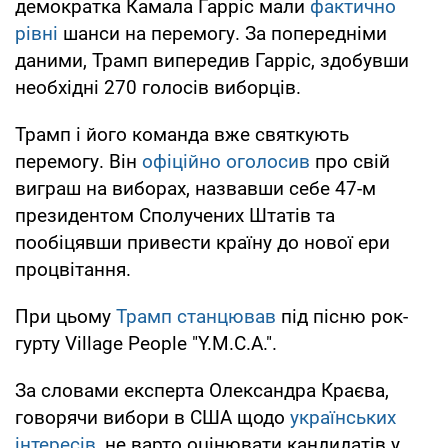
демократка Камала Гарріс мали
фактично
рівні
шанси на перемогу. За попередніми
даними, Трамп випередив Гарріс, здобувши
необхідні 270 голосів виборців.
Трамп і його команда вже святкують
перемогу. Він
офіційно оголосив
про свій
виграш на виборах, назвавши себе 47-м
президентом Сполучених Штатів та
пообіцявши привести країну до нової ери
процвітання.
При цьому
Трамп станцював
під пісню рок-
гурту Village People "Y.M.C.A.".
За словами експерта Олександра Краєва,
говорячи вибори в США щодо
українських
інтересів
, не варто оцінювати кандидатів у