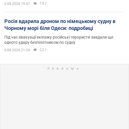
7,9 т.
6.08.2026 19:47
Росія вдарила дроном по німецькому судну в
Чорному морі біля Одеси: подробиці
Під час евакуації екіпажу російські терористи завдали ще
одного удару безпілотником по судну
2,2 т.
6.08.2026 21:34