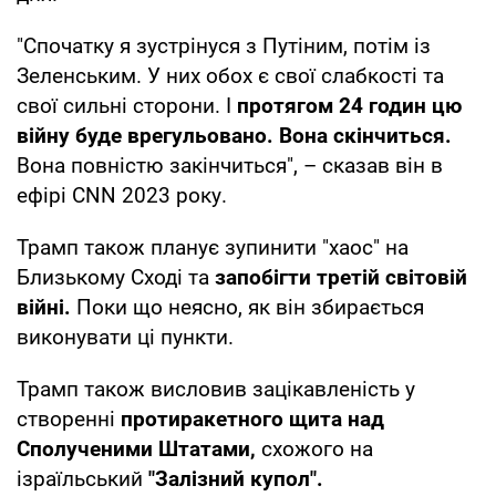
"Спочатку я зустрінуся з Путіним, потім із
Зеленським. У них обох є свої слабкості та
свої сильні сторони. І
протягом 24 годин цю
війну буде врегульовано.
Вона скінчиться.
Вона повністю закінчиться", – сказав він в
ефірі CNN 2023 року.
Трамп також планує зупинити "хаос" на
Близькому Сході та
запобігти третій світовій
війні.
Поки що неясно, як він збирається
виконувати ці пункти.
Трамп також висловив зацікавленість у
створенні
протиракетного щита над
Сполученими Штатами,
схожого на
ізраїльський
"Залізний купол".