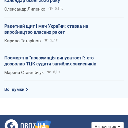
календар осені 2026 року
Олександр Липенко
5,1 т.
Ракетний щит і меч України: ставка на
виробництво власних ракет
Кирило Татарінов
2,7 т.
Посмертна "презумпція винуватості": хто
дозволив ТЦК судити загиблих захисників
Марина Ставнійчук
6,1 т.
Всі думки
На початок