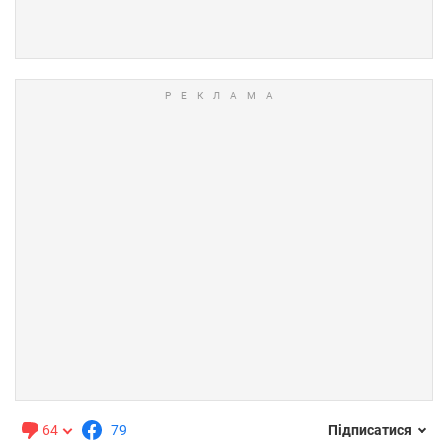
64
79
Підписатися