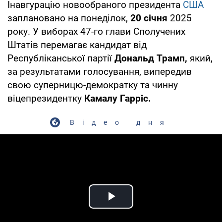
Інавгурацію новообраного президента
США
заплановано на понеділок,
20 січня
2025
року. У виборах 47-го глави Сполучених
Штатів перемагає кандидат від
Республіканської партії
Дональд Трамп,
який,
за результатами голосування, випередив
свою суперницю-демократку та чинну
віцепрезидентку
Камалу Гарріс.
Відео дня
Play Video