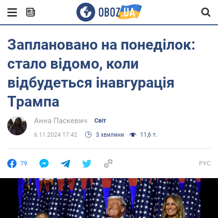
Заплановано на понеділок:
стало відомо, коли
відбудеться інавгурація
Трампа
Анна Паскевич
Світ
6.11.2024 17:42
3 хвилини
11,6 т.
79
РУС