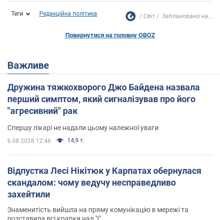
Теги
Редакційна політика
Світ
Заплановано на...
Повернутися на головну OBOZ
Важливе
Дружина тяжкохворого Джо Байдена назвала
перший симптом, який сигналізував про його
"агресивний" рак
Спершу лікарі не надали цьому належної уваги
14,9 т.
6.08.2026 12:46
Відпустка Лесі Нікітюк у Карпатах обернулася
скандалом: чому ведучу несправедливо
захейтили
Знаменитість вийшла на пряму комунікацію в мережі та
розставила всі крапки над "і"