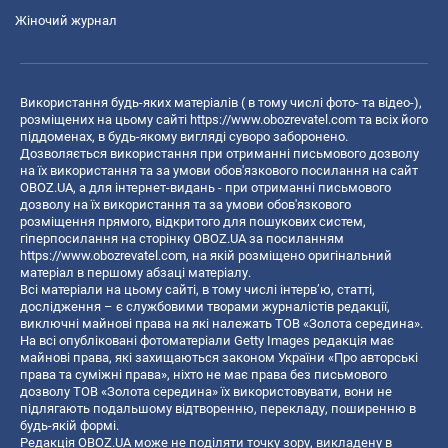
Жіночий журнал
Використання будь-яких матеріалів ( в тому числі фото- та відео-),
розміщених на цьому сайті
https://www.obozrevatel.com
та всіх його
піддоменах, в будь-якому вигляді суворо заборонено.
Дозволяється використання при отриманні письмового дозволу
на їх використання та за умови обов'язкового посилання на сайт
OBOZ.UA, а для інтернет-видань - при отриманні письмового
дозволу на їх використання та за умови обов'язкового
розміщення прямого, відкритого для пошукових систем,
гіперпосилання на сторінку OBOZ.UA за посиланням
https://www.obozrevatel.com
, на якій розміщено оригінальний
матеріал в першому абзаці матеріалу.
Всі матеріали на цьому сайті, в тому числі інтерв’ю, статті,
дослідження – є службовими творами журналістів редакції,
виключні майнові права на які належать ТОВ «Золота середина».
На всі опубліковані фотоматеріали Getty Images редакція має
майнові права, які захищаються законом України «Про авторські
права та суміжні права», ніхто не має права без письмового
дозволу ТОВ «Золота середина» їх використовувати, вони не
підлягають подальшому відтворенню, перекладу, поширенню в
будь-якій формі.
Редакція OBOZ.UA може не поділяти точку зору, викладену в