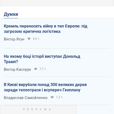
Думки
Кремль переносить війну в тил Європи: під
загрозою критична логістика
Віктор Ягун
9,4 т.
На якому боці історії виступає Дональд
Трамп?
Віктор Каспрук
7,7 т.
В Києві вирубали понад 300 великих дерев
заради теплотраси і всупереч Генплану
Владислав Самойленко
1,3 т.