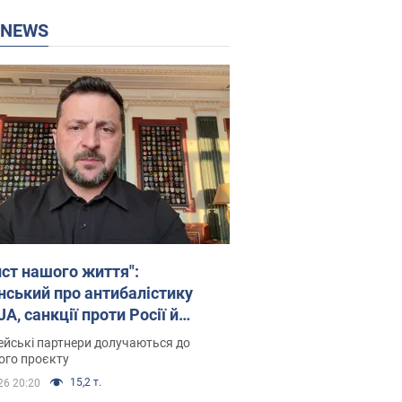
P NEWS
ист нашого життя":
нський про антибалістику
A, санкції проти Росії й
имку аграріїв. Відео
йські партнери долучаються до
ого проєкту
15,2 т.
26 20:20