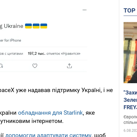
TO
ceX уже надавав підтримку Україні, і не
"Зах
Зеле
FREYJ
 країни
обладнання для Starlink
, яке
підтр
Європе
путниковим інтернетом.
спільн
6.08.20
ії
допомогли адаптувати систему
, щоб