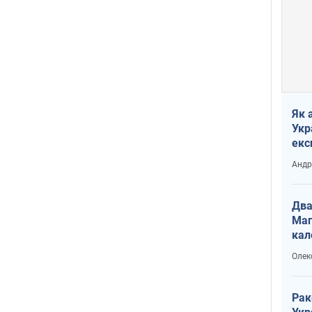
Як 
Укр
екс
наф
Андр
Два
Маг
кал
Олек
Рак