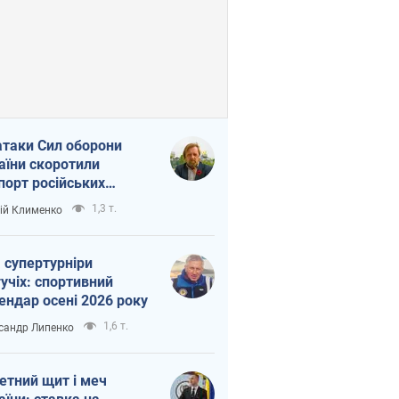
атаки Сил оборони
аїни скоротили
порт російських
топродуктів
1,3 т.
ій Клименко
 супертурніри
учіх: спортивний
ендар осені 2026 року
1,6 т.
сандр Липенко
етний щит і меч