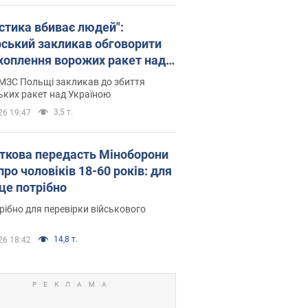
істика вбиває людей":
рський закликав обговорити
хоплення ворожих ракет над
їною
МЗС Польщі закликав до збиття
ьких ракет над Україною
3,5 т.
26 19:47
ткова передасть Міноборони
про чоловіків 18-60 років: для
 це потрібно
рібно для перевірки військового
14,8 т.
26 18:42