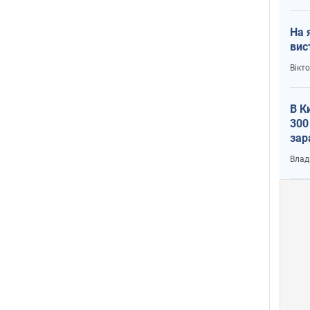
На 
вис
Вікт
В К
300
зар
всу
Влад