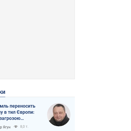
ки
мль переносить
ну в тил Європи:
 загрозою
тична логістика
8,0 т.
ор Ягун