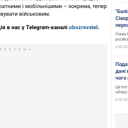
атними і мобільнішими – зокрема, тепер
"Бал
овувати військовим.
Сіко
пере
ія в нас у Telegram-каналі
obozrevatel
.
Укра
Глава 
російс
6.08.20
Пода
дані 
чого
Це пот
обліку
6.08.20