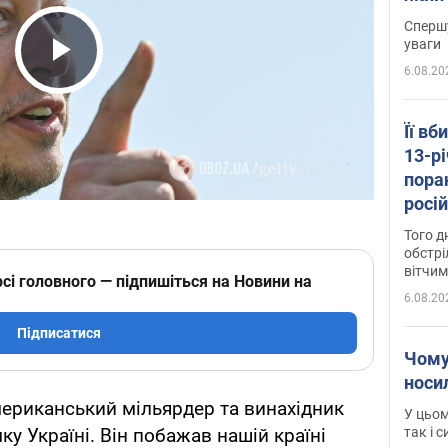
"агр
Спершу
уваги
6.08.20
Play Video
Її вб
13-рі
пора
росій
Сумщ
Того д
обстрі
вітчим
сі головного — підпишіться на Новини на
6.08.20
Підписатися
Чому
носи
американський мільярдер та винахідник
У цьом
так і 
у Україні. Він побажав нашій країні