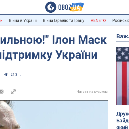
ни
Війна в Україні
Війна Ізраїлю та Ірану
VENETO
Російськ
Важ
ильною!" Ілон Маск
підтримку України
21,3 т.
Читать на русском
Друж
Байд
який