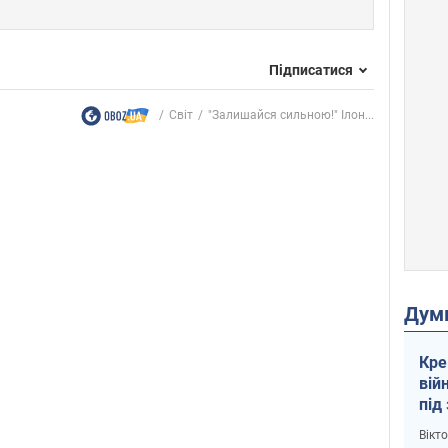
Підписатися
Світ
"Залишайся сильною!" Ілон...
Дум
Кре
вій
під
кри
Вікт