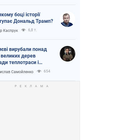
якому боці історії
тупає Дональд Трамп?
6,8 т.
ор Каспрук
иєві вирубали понад
 великих дерев
ади теплотраси і
переч Генплану
654
ислав Самойленко