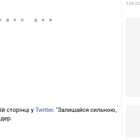
6.08.20
ідео дня
й сторінці у
Twitter
. "Залишайся сильною,
рдер.