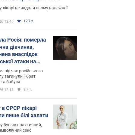
есивний" рак
 лікарі не надали цьому належної
12,7 т.
26 12:46
ила Росія: померла
чна дівчинка,
нена внаслідок
ської атаки на
ину. Фото
ня під час російського
лу загинули її брат,
 та бабуся
9,7 т.
26 12:13
 в СРСР лікарі
ли лише білі халати
у був як практичний,
символічний сенс