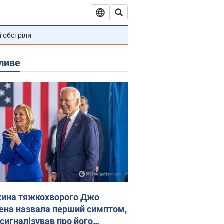
і обстріли
ливе
ина тяжкохворого Джо
ена назвала перший симптом,
 сигналізував про його