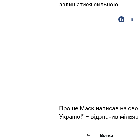
залишатися сильною.
В
Про це Маск написав на свої
Україно!" – відзначив мілья