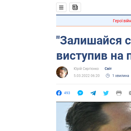
Герої вій
"Залишайся с
виступив на 
Юрій Сергієнко
Світ
5.03.2022 06:20
1 хвилина
493