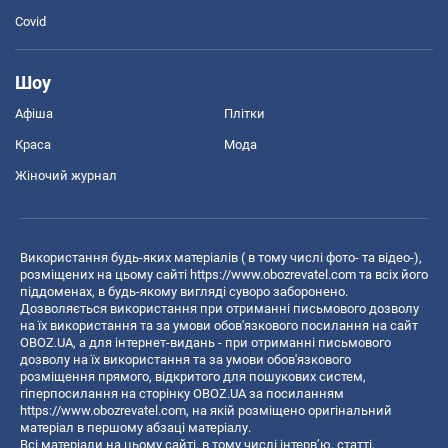
Covid
Шоу
Афіша
Плітки
Краса
Мода
Жіночий журнал
Використання будь-яких матеріалів ( в тому числі фото- та відео-),
розміщених на цьому сайті
https://www.obozrevatel.com
та всіх його
піддоменах, в будь-якому вигляді суворо заборонено.
Дозволяється використання при отриманні письмового дозволу
на їх використання та за умови обов'язкового посилання на сайт
OBOZ.UA, а для інтернет-видань - при отриманні письмового
дозволу на їх використання та за умови обов'язкового
розміщення прямого, відкритого для пошукових систем,
гіперпосилання на сторінку OBOZ.UA за посиланням
https://www.obozrevatel.com
, на якій розміщено оригінальний
матеріал в першому абзаці матеріалу.
Всі матеріали на цьому сайті, в тому числі інтерв’ю, статті,