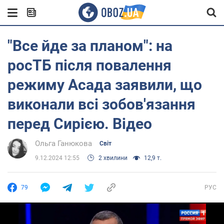
"Все йде за планом": на
росТБ після повалення
режиму Асада заявили, що
виконали всі зобов'язання
перед Сирією. Відео
Ольга Ганюкова
Світ
9.12.2024 12:55
2 хвилини
12,9 т.
79
РУС