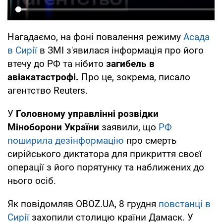
Нагадаємо, на фоні повалення режиму
Асада
в Сирії
в ЗМІ з'явилася інформація про його
втечу до РФ та нібито
загибель в
авіакатастрофі.
Про це, зокрема, писало
агентство Reuters.
У
Головному управлінні розвідки
Міноборони України
заявили, що
РФ
поширила дезінформацію
про смерть
сирійського диктатора для прикриття своєї
операції з його порятунку та наближених до
нього осіб.
Як повідомляв OBOZ.UA, 8 грудня
повстанці в
Сирії
захопили столицю країни Дамаск. У