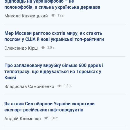
Відповідь на українофобію – не
полонофобія, а сильна українська держава
Микола Княжицький
192
Мер Москви раптово схотів миру, як стають
послом у США й нові українські топ-рейтинги
Олександр Кірш
2,0 т.
Про заплановану вирубку більше 600 дерев і
теплотрасу: що відбувається на Теремках у
Києві
Владислав Самойленко
1,8 т.
Як атаки Сил оборони України скоротили
експорт російських нафтопродуктів
Андрій Клименко
3,6 т.