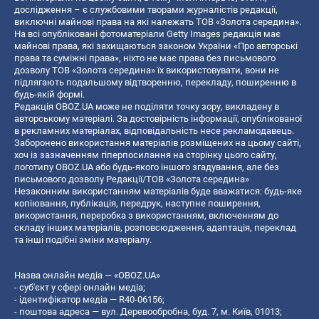
дослідження – є службовими творами журналістів редакції,
виключні майнові права на які належать ТОВ «Золота середина».
На всі опубліковані фотоматеріали Getty Images редакція має
майнові права, які захищаються законом України «Про авторські
права та суміжні права», ніхто не має права без письмового
дозволу ТОВ «Золота середина» їх використовувати, вони не
підлягають подальшому відтворенню, перекладу, поширенню в
будь-якій формі.
Редакція OBOZ.UA може не поділяти точку зору, викладену в
авторському матеріалі. За достовірність інформації, опублікованої
в рекламних матеріалах, відповідальність несе рекламодавець.
Заборонено використання матеріалів розміщених на цьому сайті,
хоч із зазначенням гіперпосилання на сторінку цього сайту,
логотипу OBOZ.UA або будь-якого іншого згадування, але без
письмового дозволу Редакції/ТОВ «Золота середина»
Незаконним використанням матеріалів буде вважатися: будь-яке
копiювання, публiкацiя, передрук, наступне поширення,
використання, переробка з використанням, включенням до
складу інших матеріалів, розповсюдження, адаптація, переклад
та інші подібні зміни матеріалу.
Назва онлайн медіа — «OBOZ.UA»
- суб'єкт у сфері онлайн медіа;
- ідентифікатор медіа — R40-06156;
- поштова адреса — вул. Деревообробна, буд. 7, м. Київ, 01013;