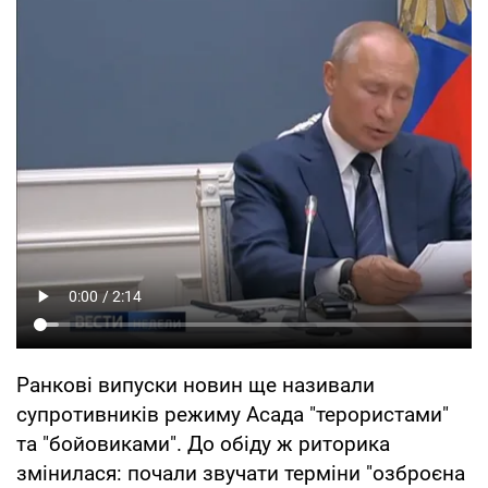
Ранкові випуски новин ще називали
супротивників режиму Асада "терористами"
та "бойовиками". До обіду ж риторика
змінилася: почали звучати терміни "озброєна