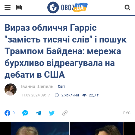
Вираз обличчя Гарріс
"замість тисячі слів" і пошук
Трампом Байдена: мережа
бурхливо відреагувала на
дебати в США
Іванна Шепель
Світ
11.09.2024 09:17
2 хвилини
22,3 т.
9
РУС