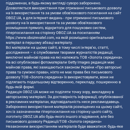
піддоменах, в будь-якому вигляді суворо заборонено.
Дозволяється використання при отриманні письмового дозволу
на їх використання та за умови обов'язкового посилання на сайт
OBOZ.UA, а для інтернет-видань - при отриманні письмового
дозволу на їх використання та за умови обов'язкового
розміщення прямого, відкритого для пошукових систем,
гіперпосилання на сторінку OBOZ.UA за посиланням
https://www.obozrevatel.com
, на якій розміщено оригінальний
матеріал в першому абзаці матеріалу.
Всі матеріали на цьому сайті, в тому числі інтерв’ю, статті,
дослідження – є службовими творами журналістів редакції,
виключні майнові права на які належать ТОВ «Золота середина».
На всі опубліковані фотоматеріали Getty Images редакція має
майнові права, які захищаються законом України «Про авторські
права та суміжні права», ніхто не має права без письмового
дозволу ТОВ «Золота середина» їх використовувати, вони не
підлягають подальшому відтворенню, перекладу, поширенню в
будь-якій формі.
Редакція OBOZ.UA може не поділяти точку зору, викладену в
авторському матеріалі. За достовірність інформації, опублікованої
в рекламних матеріалах, відповідальність несе рекламодавець.
Заборонено використання матеріалів розміщених на цьому сайті,
хоч із зазначенням гіперпосилання на сторінку цього сайту,
логотипу OBOZ.UA або будь-якого іншого згадування, але без
письмового дозволу Редакції/ТОВ «Золота середина»
Незаконним використанням матеріалів буде вважатися: будь-яке