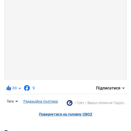
88
9
Підписатися
Теги
Редакційна політика
Світ
Вираз обличчя Гарріс...
Повернутися на головну OBOZ