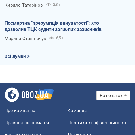
Кирило Татарінов
2,8 т.
Посмертна "презумпція винуватості": хто
дозволив ТЦК судити загиблих захисників
Марина Ставнійчук
6,5 т.
Всі думки
На початок
Про компанію
Команда
Правова інформація
Політика конфіденційності
Реклама на сайті
Документи