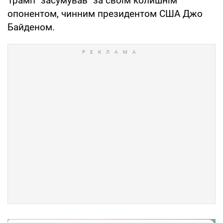
Трамп "засумував" за своїм колишнім
опонентом, чинним президентом США Джо
Байденом.