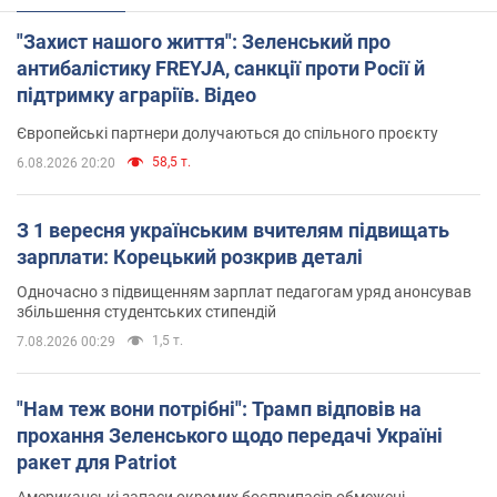
"Захист нашого життя": Зеленський про
антибалістику FREYJA, санкції проти Росії й
підтримку аграріїв. Відео
Європейські партнери долучаються до спільного проєкту
58,5 т.
6.08.2026 20:20
З 1 вересня українським вчителям підвищать
зарплати: Корецький розкрив деталі
Одночасно з підвищенням зарплат педагогам уряд анонсував
збільшення студентських стипендій
1,5 т.
7.08.2026 00:29
"Нам теж вони потрібні": Трамп відповів на
прохання Зеленського щодо передачі Україні
ракет для Patriot
Американські запаси окремих боєприпасів обмежені