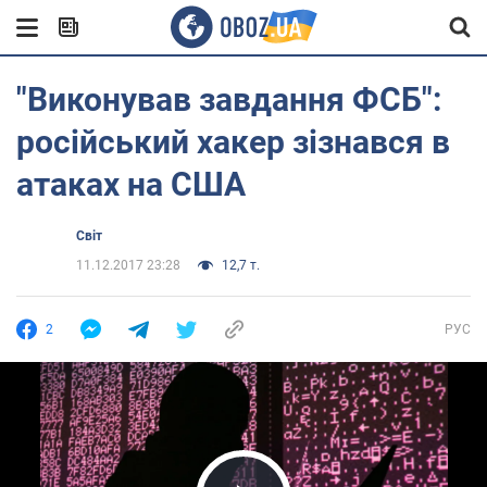
"Виконував завдання ФСБ":
російський хакер зізнався в
атаках на США
Світ
11.12.2017 23:28
12,7 т.
2
РУС