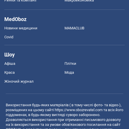
Ринки та компанії
Макроекономіка
MedOboz
Новини медицини
MAMACLUB
Covid
Шоу
Афіша
Плітки
Краса
Мода
Жіночий журнал
Використання будь-яких матеріалів ( в тому числі фото- та відео-),
розміщених на цьому сайті
https://www.obozrevatel.com
та всіх його
піддоменах, в будь-якому вигляді суворо заборонено.
Дозволяється використання при отриманні письмового дозволу
на їх використання та за умови обов'язкового посилання на сайт