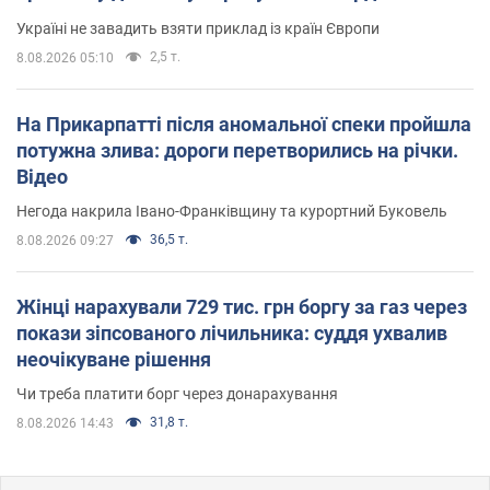
Україні не завадить взяти приклад із країн Європи
2,5 т.
8.08.2026 05:10
На Прикарпатті після аномальної спеки пройшла
потужна злива: дороги перетворились на річки.
Відео
Негода накрила Івано-Франківщину та курортний Буковель
36,5 т.
8.08.2026 09:27
Жінці нарахували 729 тис. грн боргу за газ через
покази зіпсованого лічильника: суддя ухвалив
неочікуване рішення
Чи треба платити борг через донарахування
31,8 т.
8.08.2026 14:43