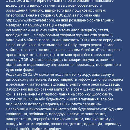
OBOZ.UA, а для інтернет-видань - при отриманні письмового
дозволу на їх використання та за умови обов'язкового
розміщення прямого, відкритого для пошукових систем,
гіперпосилання на сторінку OBOZ.UA за посиланням
https://www.obozrevatel.com
, на якій розміщено оригінальний
матеріал в першому абзаці матеріалу.
Всі матеріали на цьому сайті, в тому числі інтерв’ю, статті,
дослідження – є службовими творами журналістів редакції,
виключні майнові права на які належать ТОВ «Золота середина».
На всі опубліковані фотоматеріали Getty Images редакція має
майнові права, які захищаються законом України «Про авторські
права та суміжні права», ніхто не має права без письмового
дозволу ТОВ «Золота середина» їх використовувати, вони не
підлягають подальшому відтворенню, перекладу, поширенню в
будь-якій формі.
Редакція OBOZ.UA може не поділяти точку зору, викладену в
авторському матеріалі. За достовірність інформації, опублікованої
в рекламних матеріалах, відповідальність несе рекламодавець.
Заборонено використання матеріалів розміщених на цьому сайті,
хоч із зазначенням гіперпосилання на сторінку цього сайту,
логотипу OBOZ.UA або будь-якого іншого згадування, але без
письмового дозволу Редакції/ТОВ «Золота середина»
Незаконним використанням матеріалів буде вважатися: будь-яке
копiювання, публiкацiя, передрук, наступне поширення,
використання, переробка з використанням, включенням до
складу інших матеріалів, розповсюдження, адаптація, переклад
та інші подібні зміни матеріалу.