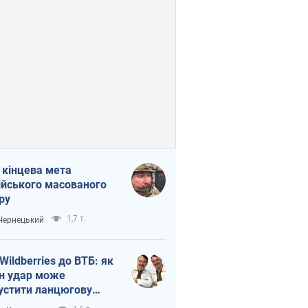
 кінцева мета
ійського масованого
ру
1,7 т.
 Чернецький
 Wildberries до ВТБ: як
н удар може
устити ланцюгову
кцію в Росії