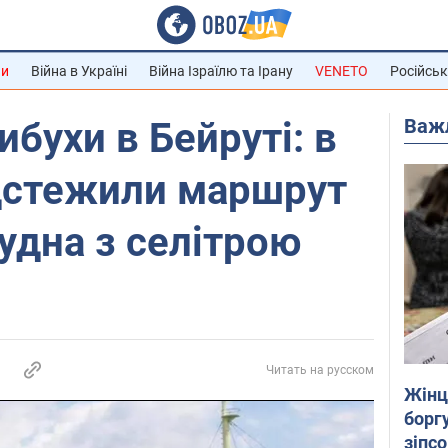
ни
Війна в Україні
Війна Ізраїлю та Ірану
VENETO
Російськ
Важ
ибухи в Бейруті: в
ідстежили маршрут
удна з селітрою
Читать на русском
Жінці
боргу
зіпс