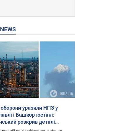
P NEWS
 оборони уразили НПЗ у
лавлі і Башкортостані:
нський розкрив деталі
операції. Фото і відео
исловій зоні зафіксовано кілька