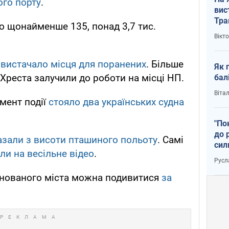
ого порту
.
вис
Тра
о щонайменше 135, понад 3,7 тис.
Вікт
 вистачало місця для поранених
. Більше
Як 
Хреста залучили до роботи на місці НП.
бал
Віта
мент події
стояло два українських судна
"По
до 
азали з висоти пташиного польоту
. Самі
сил
ли на весільне відео
.
Русл
йнованого міста можна подивитися
за