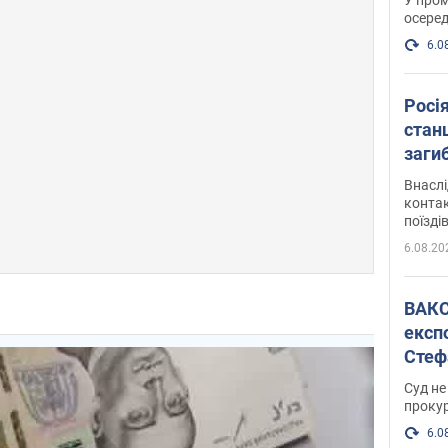
осеред
6.0
Росі
станц
загиб
Внасл
контак
поїзді
6.08.20
ВАКС обрав 
експ
Стеф
спра
Суд не
проку
6.0