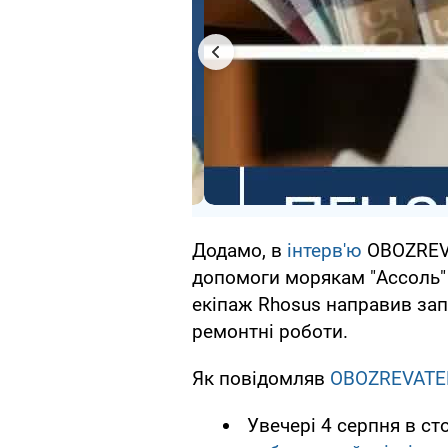
Додамо, в
інтерв'ю
OBOZREVA
допомоги морякам "Ассоль"
екіпаж Rhosus направив запи
ремонтні роботи.
Як повідомляв
OBOZREVATE
Увечері 4 серпня в ст