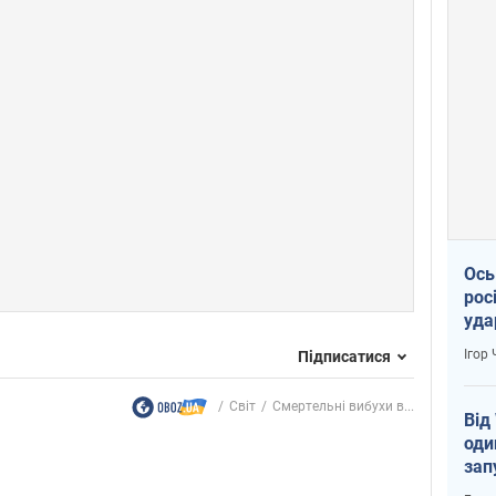
Ось
рос
уда
Ігор
Підписатися
Світ
Смертельні вибухи в...
Від
оди
зап
реа