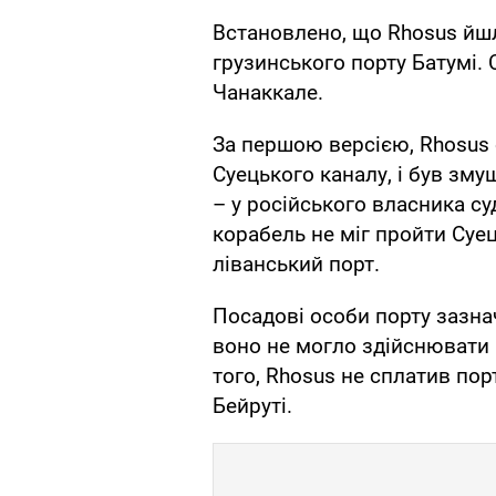
Встановлено, що Rhosus йшл
грузинського порту Батумі.
Чанаккале.
За першою версією, Rhosus
Суецького каналу, і був зму
– у російського власника су
корабель не міг пройти Суец
ліванський порт.
Посадові особи порту зазнач
воно не могло здійснювати 
того, Rhosus не сплатив пор
Бейруті.