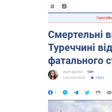
Герої вій
Смертельні в
Туреччині в
фатального с
Дар'я Дурова
Світ
8.08.2020 00:09
13,5 т.
1