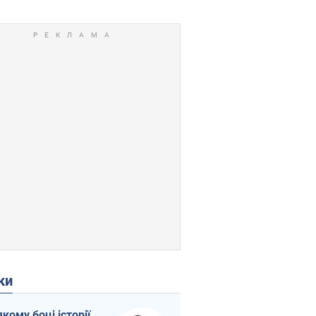
ки
якому боці історії