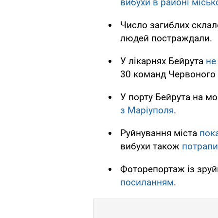
вибухи в районі міськ
Число загиблих склал
людей постраждали.
У лікарнях Бейрута
не
30 команд Червоного 
У порту Бейрута на мо
з Маріуполя
.
Руйнування міста
пок
вибухи також
потрапи
Фоторепортаж із зру
посиланням
.