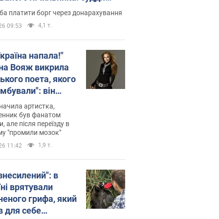
лив неочікуване рішення
ба платити борг через донарахування
4,1 т.
26 09:53
країна напала!"
на Вояж викрила
ького поета, якого
мбували": він
ь російської не
начила артистка,
 а тепер хоче
енник був фанатом
и, але після переїзду в
циду українців
му "промили мозок"
1,9 т.
26 11:42
знесилений": в
їні врятували
неного грифа, який
в для себе