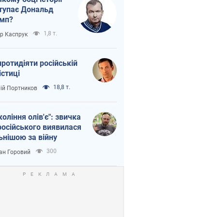
тупає Дональд
мп?
1,8 т.
ор Каспрук
протидіяти російській
істиці
18,8 т.
лій Портников
коління олів'є": звичка
російського виявилася
ьнішою за війну
300
ан Горовий