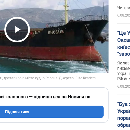
ухва
Чи тре
6.08.20
"Це У
Play Video
Окса
київс
"зазо
навіт
Як заз
знав,
письм
Україн
гено
РФ йо
6.08.20
сі головного — підпишіться на Новини на
"Був 
Укра
Підписатися
пора
обра