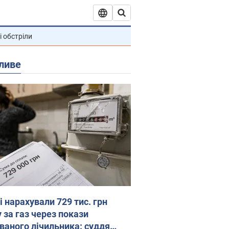
і обстріли
ливе
 нарахували 729 тис. грн
 за газ через покази
ованого лічильника: суддя