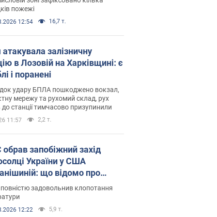
ків пожежі
16,7 т.
8.2026 12:54
я атакувала залізничну
ію в Лозовій на Харківщині: є
лі і поранені
ідок удару БПЛА пошкоджено вокзал,
тну мережу та рухомий склад, рух
в до станції тимчасово призупинили
2,2 т.
26 11:57
запобіжний захід
осолці України у США
анішиній: що відомо про
ву
 повністю задовольнив клопотання
ратури
5,9 т.
8.2026 12:22