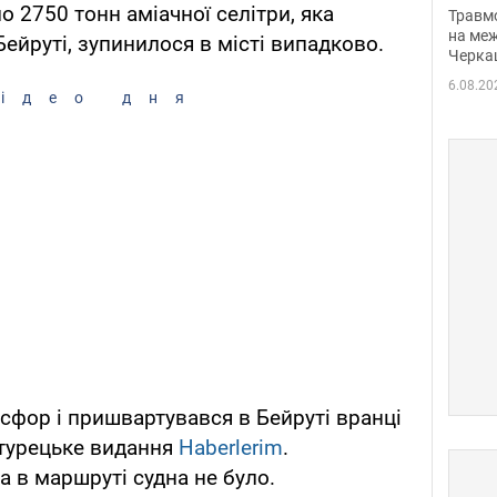
нети
 2750 тонн аміачної селітри, яка
Травм
Фото
на меж
Бейруті, зупинилося в місті випадково.
Черка
6.08.20
ідео дня
фор і пришвартувався в Бейруті вранці
 турецьке видання
Haberlerim
.
а в маршруті судна не було.