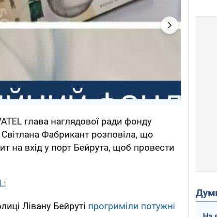
TEL глава наглядової ради фонду
 Світлана Фабрикант розповіла, що
т на вхід у порт Бейрута, щоб провести
L
:
Дум
олиці Лівану Бейруті
прогриміли потужні
На 