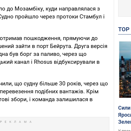
о до Мозамбіку, куди направлялася з
 Судно пройшло через протоки Стамбул і
TO
 отримав пошкодження, прямуючи до
шений зайти в порт Бейрута. Друга версія
дна був борг за паливо, через що
ький канал і Rhosus відбуксирували в
или, що судну більше 30 років, через що
перевезення подібних вантажів. Крім
тові збори, і команда залишилася в
Сили
Ярос
Зеле
У пром