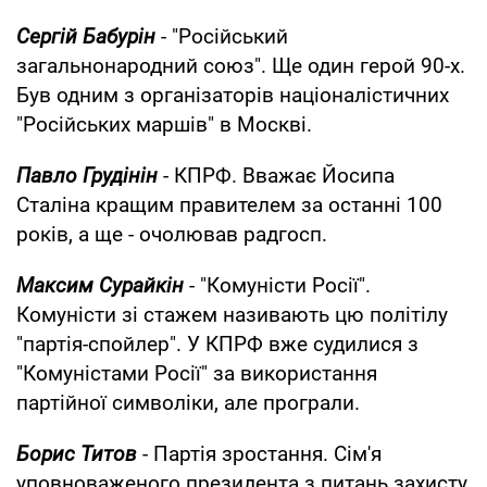
Сергій Бабурін
- "Російський
загальнонародний союз". Ще один герой 90-х.
Був одним з організаторів націоналістичних
"Російських маршів" в Москві.
Павло Грудінін
- КПРФ. Вважає Йосипа
Сталіна кращим правителем за останні 100
років, а ще - очолював радгосп.
Максим Сурайкін
- "Комуністи Росії".
Комуністи зі стажем називають цю політілу
"партія-спойлер". У КПРФ вже судилися з
"Комуністами Росії" за використання
партійної символіки, але програли.
Борис Титов
- Партія зростання. Сім'я
уповноваженого президента з питань захисту