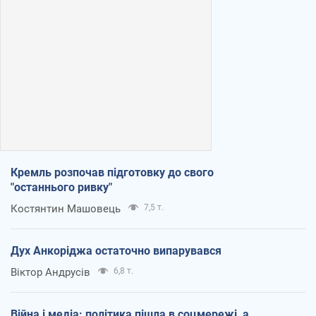
Кремль розпочав підготовку до свого
"останнього ривку"
Костянтин Машовець
7,5 т.
Дух Анкоріджа остаточно випарувався
Віктор Андрусів
6,8 т.
Війна і медіа: політика пішла в соцмережі, а