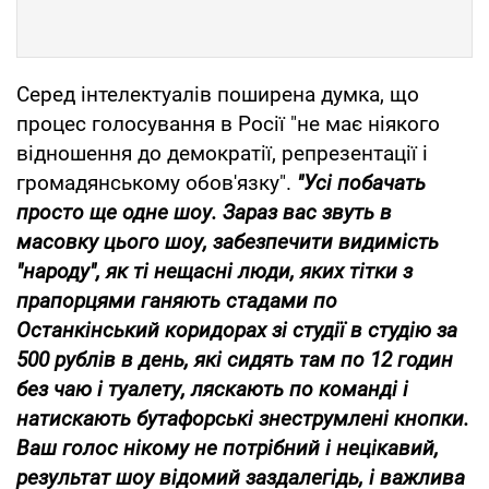
Серед інтелектуалів поширена думка, що
процес голосування в Росії "не має ніякого
відношення до демократії, репрезентації і
громадянському обов'язку".
"Усі побачать
просто ще одне шоу. Зараз вас звуть в
масовку цього шоу, забезпечити видимість
"народу", як ті нещасні люди, яких тітки з
прапорцями ганяють стадами по
Останкінський коридорах зі студії в студію за
500 рублів в день, які сидять там по 12 годин
без чаю і туалету, ляскають по команді і
натискають бутафорські знеструмлені кнопки.
Ваш голос нікому не потрібний і нецікавий,
результат шоу відомий заздалегідь, і важлива