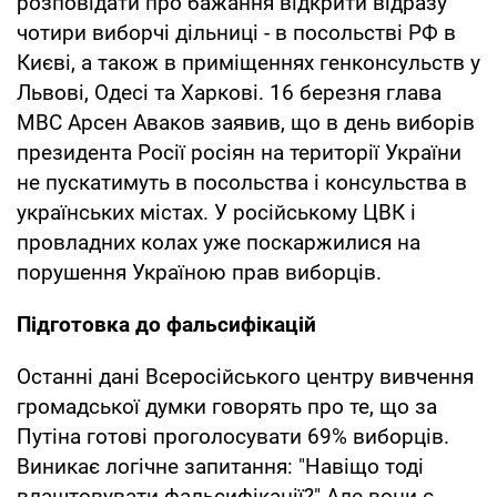
розповідати про бажання відкрити відразу
чотири виборчі дільниці - в посольстві РФ в
Києві, а також в приміщеннях генконсульств у
Львові, Одесі та Харкові. 16 березня глава
МВС Арсен Аваков заявив, що в день виборів
президента Росії росіян на території України
не пускатимуть в посольства і консульства в
українських містах. У російському ЦВК і
провладних колах уже поскаржилися на
порушення Україною прав виборців.
Підготовка до фальсифікацій
Останні дані Всеросійського центру вивчення
громадської думки говорять про те, що за
Путіна готові проголосувати 69% виборців.
Виникає логічне запитання: "Навіщо тоді
влаштовувати фальсифікації?" Але вони є.