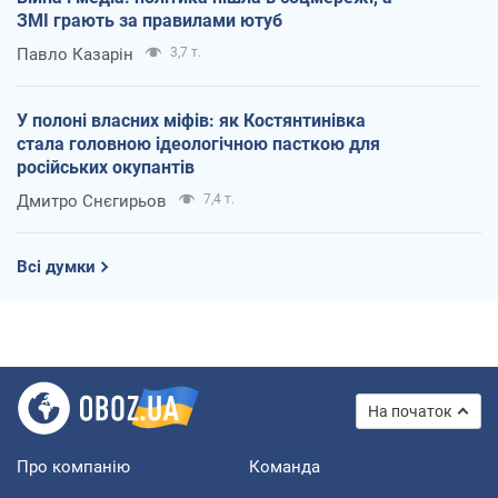
ЗМІ грають за правилами ютуб
Павло Казарін
3,7 т.
У полоні власних міфів: як Костянтинівка
стала головною ідеологічною пасткою для
російських окупантів
Дмитро Снєгирьов
7,4 т.
Всі думки
На початок
Про компанію
Команда