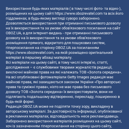
Використання будь-яких матеріалів ( в тому числі фото- та відео-),
розміщених на цьому сайті
https://www.obozrevatel.com
та всіх його
піддоменах, в будь-якому вигляді суворо заборонено.
Дозволяється використання при отриманні письмового дозволу
на їх використання та за умови обов'язкового посилання на сайт
OBOZ.UA, а для інтернет-видань - при отриманні письмового
дозволу на їх використання та за умови обов'язкового
розміщення прямого, відкритого для пошукових систем,
гіперпосилання на сторінку OBOZ.UA за посиланням
https://www.obozrevatel.com
, на якій розміщено оригінальний
матеріал в першому абзаці матеріалу.
Всі матеріали на цьому сайті, в тому числі інтерв’ю, статті,
дослідження – є службовими творами журналістів редакції,
виключні майнові права на які належать ТОВ «Золота середина».
На всі опубліковані фотоматеріали Getty Images редакція має
майнові права, які захищаються законом України «Про авторські
права та суміжні права», ніхто не має права без письмового
дозволу ТОВ «Золота середина» їх використовувати, вони не
підлягають подальшому відтворенню, перекладу, поширенню в
будь-якій формі.
Редакція OBOZ.UA може не поділяти точку зору, викладену в
авторському матеріалі. За достовірність інформації, опублікованої
в рекламних матеріалах, відповідальність несе рекламодавець.
Заборонено використання матеріалів розміщених на цьому сайті,
хоч із зазначенням гіперпосилання на сторінку цього сайту,