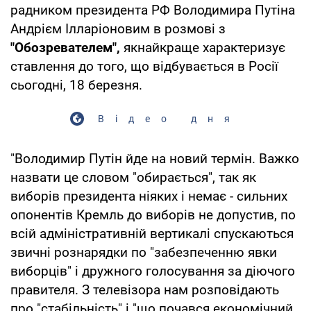
радником президента РФ Володимира Путіна
Андрієм Ілларіоновим в розмові з
"Обозревателем",
якнайкраще характеризує
ставлення до того, що відбувається в Росії
сьогодні, 18 березня.
Відео дня
"Володимир Путін йде на новий термін. Важко
назвати це словом "обирається", так як
виборів президента ніяких і немає - сильних
опонентів Кремль до виборів не допустив, по
всій адміністративній вертикалі спускаються
звичні рознарядки по "забезпеченню явки
виборців" і дружного голосування за діючого
правителя. З телевізора нам розповідають
про "стабільність" і "що почався економічний