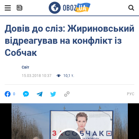
Довів до сліз: Жириновський
відреагував на конфлікт із
Собчак
Світ
15.03.2018 10:37
10,1 т.
0
РУС