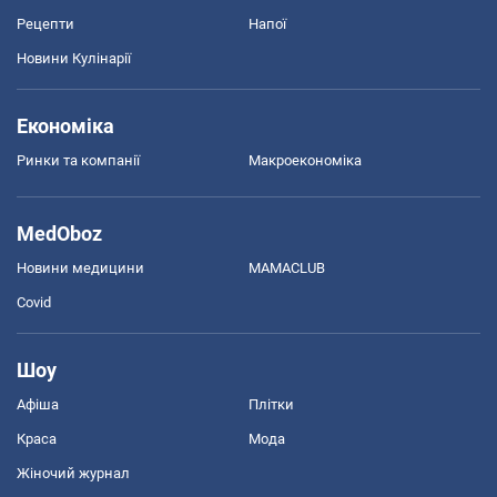
Рецепти
Напої
Новини Кулінарії
Економіка
Ринки та компанії
Макроекономіка
MedOboz
Новини медицини
MAMACLUB
Covid
Шоу
Афіша
Плітки
Краса
Мода
Жіночий журнал