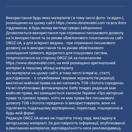
Використання будь-яких матеріалів ( в тому числі фото- та відео-),
розміщених на цьому сайті
https://www.obozrevatel.com
та всіх його
піддоменах, в будь-якому вигляді суворо заборонено.
Дозволяється використання при отриманні письмового дозволу
на їх використання та за умови обов'язкового посилання на сайт
OBOZ.UA, а для інтернет-видань - при отриманні письмового
дозволу на їх використання та за умови обов'язкового
розміщення прямого, відкритого для пошукових систем,
гіперпосилання на сторінку OBOZ.UA за посиланням
https://www.obozrevatel.com
, на якій розміщено оригінальний
матеріал в першому абзаці матеріалу.
Всі матеріали на цьому сайті, в тому числі інтерв’ю, статті,
дослідження – є службовими творами журналістів редакції,
виключні майнові права на які належать ТОВ «Золота середина».
На всі опубліковані фотоматеріали Getty Images редакція має
майнові права, які захищаються законом України «Про авторські
права та суміжні права», ніхто не має права без письмового
дозволу ТОВ «Золота середина» їх використовувати, вони не
підлягають подальшому відтворенню, перекладу, поширенню в
будь-якій формі.
Редакція OBOZ.UA може не поділяти точку зору, викладену в
авторському матеріалі. За достовірність інформації, опублікованої
в рекламних матеріалах, відповідальність несе рекламодавець.