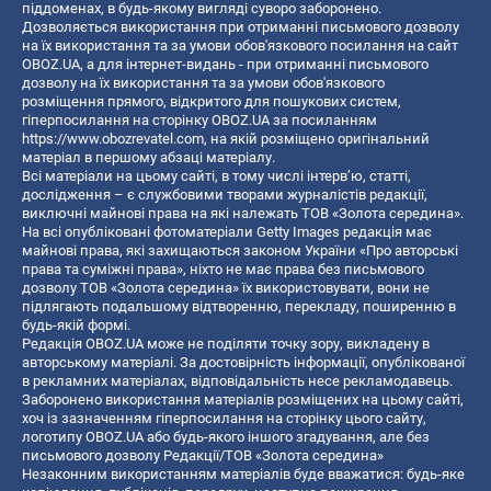
піддоменах, в будь-якому вигляді суворо заборонено.
Дозволяється використання при отриманні письмового дозволу
на їх використання та за умови обов'язкового посилання на сайт
OBOZ.UA, а для інтернет-видань - при отриманні письмового
дозволу на їх використання та за умови обов'язкового
розміщення прямого, відкритого для пошукових систем,
гіперпосилання на сторінку OBOZ.UA за посиланням
https://www.obozrevatel.com
, на якій розміщено оригінальний
матеріал в першому абзаці матеріалу.
Всі матеріали на цьому сайті, в тому числі інтерв’ю, статті,
дослідження – є службовими творами журналістів редакції,
виключні майнові права на які належать ТОВ «Золота середина».
На всі опубліковані фотоматеріали Getty Images редакція має
майнові права, які захищаються законом України «Про авторські
права та суміжні права», ніхто не має права без письмового
дозволу ТОВ «Золота середина» їх використовувати, вони не
підлягають подальшому відтворенню, перекладу, поширенню в
будь-якій формі.
Редакція OBOZ.UA може не поділяти точку зору, викладену в
авторському матеріалі. За достовірність інформації, опублікованої
в рекламних матеріалах, відповідальність несе рекламодавець.
Заборонено використання матеріалів розміщених на цьому сайті,
хоч із зазначенням гіперпосилання на сторінку цього сайту,
логотипу OBOZ.UA або будь-якого іншого згадування, але без
письмового дозволу Редакції/ТОВ «Золота середина»
Незаконним використанням матеріалів буде вважатися: будь-яке