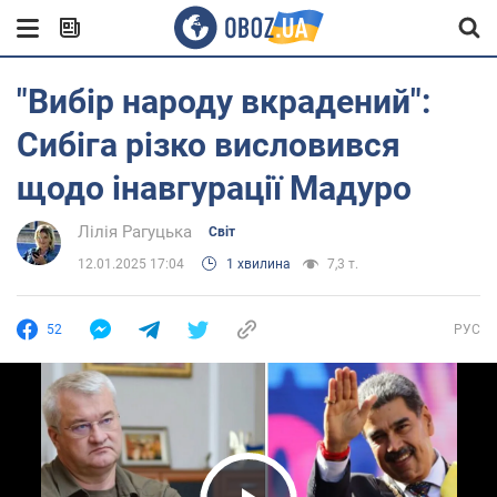
"Вибір народу вкрадений":
Сибіга різко висловився
щодо інавгурації Мадуро
Лілія Рагуцька
Світ
12.01.2025 17:04
1 хвилина
7,3 т.
52
РУС