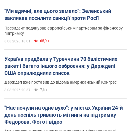
"Ми вдячні, але цього замало": Зеленський
закликав посилити санкції проти Росії
Президент подякував європейським партнерам за фінансову
підтримку
65,9 т.
8.08.2026 18:01
Україна придбала у Туреччини 70 балістичних
ракет і багато іншого озброєння: у Держдепі
США оприлюднили список
Держдеп вже поставив до відома американський Конгрес
7,6 т.
8.08.2026 20:37
"Нас почули на одне вухо": у містах України 24-й
день поспіль тривають мітинги на підтримку
Федорова. Фото і відео
Антиурядові виступи з вимогою повернути Федорова досі