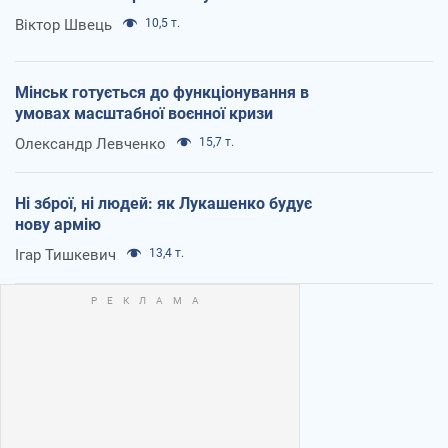
Віктор Швець
10,5 т.
Мінськ готується до функціонування в
умовах масштабної воєнної кризи
Олександр Левченко
15,7 т.
Ні зброї, ні людей: як Лукашенко будує
нову армію
Ігар Тишкевич
13,4 т.