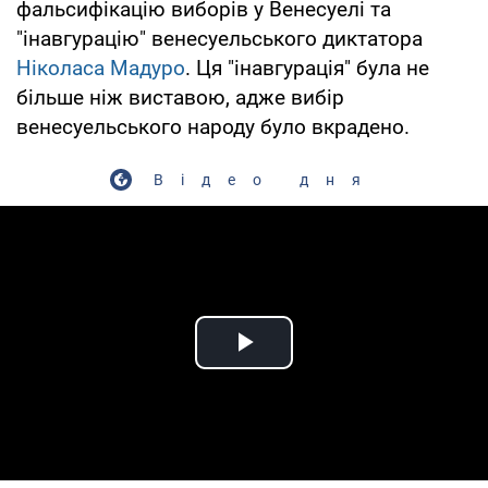
фальсифікацію виборів у Венесуелі та
"інавгурацію" венесуельського диктатора
Ніколаса Мадуро
. Ця "інавгурація" була не
більше ніж виставою, адже вибір
венесуельського народу було вкрадено.
Відео дня
Play Video