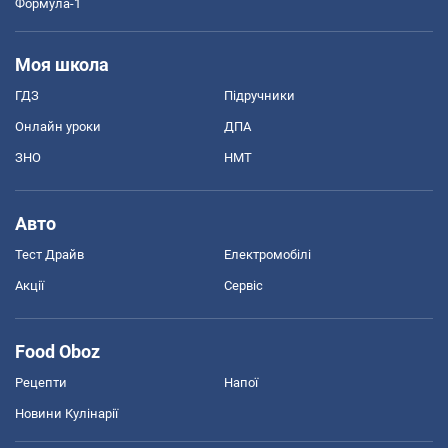
Формула-1
Моя школа
ГДЗ
Підручники
Онлайн уроки
ДПА
ЗНО
НМТ
Авто
Тест Драйв
Електромобілі
Акції
Сервіс
Food Oboz
Рецепти
Напої
Новини Кулінарії