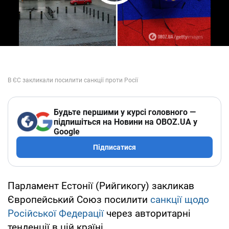
Play Video
Будьте першими у курсі головного —
підпишіться на Новини на OBOZ.UA у
Google
Підписатися
Парламент Естонії (Рийгикогу) закликав
Європейський Союз посилити
санкції щодо
Російської Федерації
через авторитарні
тенденції в цій країні.