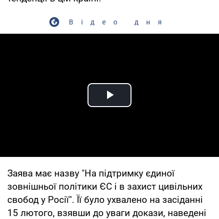
Відео дня
Play Video
Заява має назву "На підтримку єдиної
зовнішньої політики ЄС і в захист цивільних
свобод у Росії". Її було ухвалено на засіданні
15 лютого, взявши до уваги докази, наведені