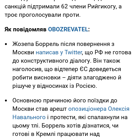
санкцій підтримали 62 члени Рийгикогу, а
троє проголосували проти.
Як повідомляв
OBOZREVATEL
:
Жозепа Боррель після повернення з
Москви
написав у Twitter
, що РФ не готова
до конструктивного діалогу. Він також
наголосив, що відтепер ЄС доведеться
робити висновки – діяти злагоджено й
рішуче у відносинах із Росією.
Основною причиною його поїздки до
Москви став арешт
опозиціонера Олексія
Навального
і протести, які спалахнули на
цьому тлі. Боррель хотів дізнатися, чи
готові в Кремлі працювати над