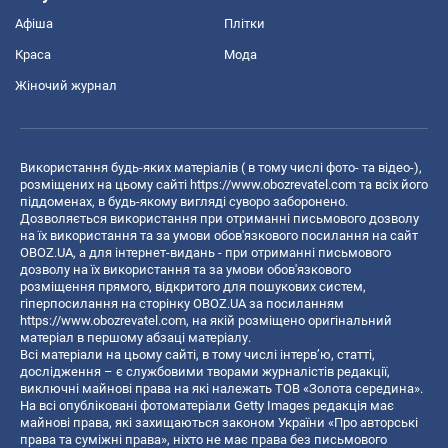
Афіша
Плітки
Краса
Мода
Жіночий журнал
Використання будь-яких матеріалів ( в тому числі фото- та відео-),
розміщених на цьому сайті
https://www.obozrevatel.com
та всіх його
піддоменах, в будь-якому вигляді суворо заборонено.
Дозволяється використання при отриманні письмового дозволу
на їх використання та за умови обов'язкового посилання на сайт
OBOZ.UA, а для інтернет-видань - при отриманні письмового
дозволу на їх використання та за умови обов'язкового
розміщення прямого, відкритого для пошукових систем,
гіперпосилання на сторінку OBOZ.UA за посиланням
https://www.obozrevatel.com
, на якій розміщено оригінальний
матеріал в першому абзаці матеріалу.
Всі матеріали на цьому сайті, в тому числі інтерв’ю, статті,
дослідження – є службовими творами журналістів редакції,
виключні майнові права на які належать ТОВ «Золота середина».
На всі опубліковані фотоматеріали Getty Images редакція має
майнові права, які захищаються законом України «Про авторські
права та суміжні права», ніхто не має права без письмового