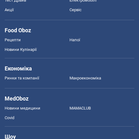
Тест Драйв
Електромобілі
Акції
Сервіс
Food Oboz
Рецепти
Напої
Новини Кулінарії
Економіка
Ринки та компанії
Макроекономіка
MedOboz
Новини медицини
MAMACLUB
Covid
Шоу