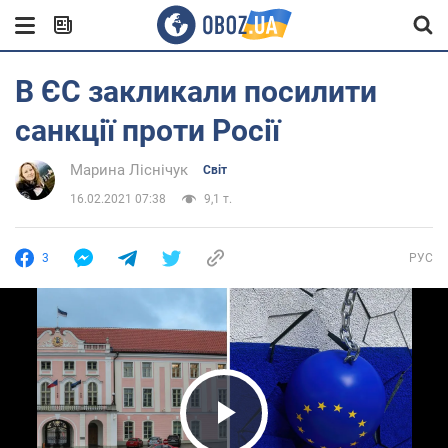
В ЄС закликали посилити
санкції проти Росії
Марина Ліснічук
Світ
16.02.2021 07:38
9,1 т.
3
РУС