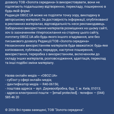
дозволу ТОВ «Золота середина» їх використовувати, вони не
підлягають подальшому відтворенню, перекладу, поширенню в
будь-якій формі.
Редакція OBOZ.UA може не поділяти точку зору, викладену в
авторському матеріалі. За достовірність інформації, опублікованої
в рекламних матеріалах, відповідальність несе рекламодавець.
Заборонено використання матеріалів розміщених на цьому сайті,
хоч із зазначенням гіперпосилання на сторінку цього сайту,
логотипу OBOZ.UA або будь-якого іншого згадування, але без
письмового дозволу Редакції/ТОВ «Золота середина»
Незаконним використанням матеріалів буде вважатися: будь-яке
копiювання, публiкацiя, передрук, наступне поширення,
використання, переробка з використанням, включенням до
складу інших матеріалів, розповсюдження, адаптація, переклад
та інші подібні зміни матеріалу.
Назва онлайн медіа — «OBOZ.UA»
- суб'єкт у сфері онлайн медіа;
- ідентифікатор медіа — R40-06156;
- поштова адреса — вул. Деревообробна, буд. 7, м. Київ, 01013;
- адреса електронної пошти —
[email protected]
; - телефон — (044)
585 46 20
© 2026 Всі права захищені, ТОВ "Золота середина".