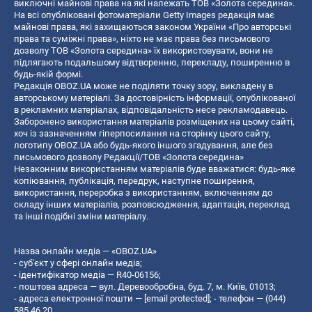
виключні майнові права на які належать ТОВ «Золота середина».
На всі опубліковані фотоматеріали Getty Images редакція має
майнові права, які захищаються законом України «Про авторські
права та суміжні права», ніхто не має права без письмового
дозволу ТОВ «Золота середина» їх використовувати, вони не
підлягають подальшому відтворенню, перекладу, поширенню в
будь-якій формі.
Редакція OBOZ.UA може не поділяти точку зору, викладену в
авторському матеріалі. За достовірність інформації, опублікованої
в рекламних матеріалах, відповідальність несе рекламодавець.
Заборонено використання матеріалів розміщених на цьому сайті,
хоч із зазначенням гіперпосилання на сторінку цього сайту,
логотипу OBOZ.UA або будь-якого іншого згадування, але без
письмового дозволу Редакції/ТОВ «Золота середина»
Незаконним використанням матеріалів буде вважатися: будь-яке
копiювання, публiкацiя, передрук, наступне поширення,
використання, переробка з використанням, включенням до
складу інших матеріалів, розповсюдження, адаптація, переклад
та інші подібні зміни матеріалу.
Назва онлайн медіа — «OBOZ.UA»
- суб'єкт у сфері онлайн медіа;
- ідентифікатор медіа — R40-06156;
- поштова адреса — вул. Деревообробна, буд. 7, м. Київ, 01013;
- адреса електронної пошти —
[email protected]
; - телефон — (044)
585 46 20