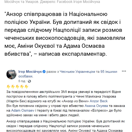
"Анзор співпрацював із Національною
поліцією України. Був допитаний як свідок і
передав слідчому Нацполіції записи розмов
чеченських високопосадовців, які замовляли
моє, Аміни Окуєвої та Адама Осмаєва
вбивства", – написав експарламентар.