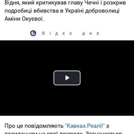
Відня, який критикував главу Чечні і розкрив
подробиці вбивства в Україні доброволиці
Аміни Окуєвої.
Відео дня
Play Video
Про це повідомляють
"Кавказ.Реалії"
з
посиланням на свої джерела. Зазначається,