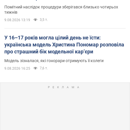
Помітний наслідок процедури зберігався близько чотирьох
тижнів
3,5 т.
9.08.2026 13:19
У 16–17 років могла цілий день не їсти:
українська модель Христина Пономар розповіла
про страшний бік модельної кар’єри
Модель зізналася, які гонорари отримують її колеги
7,6 т.
9.08.2026 16:25