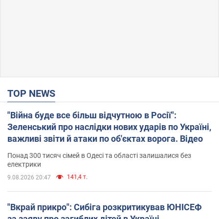
TOP NEWS
"Війна буде все більш відчутною в Росії":
Зеленський про наслідки нових ударів по Україні,
важливі звіти й атаки по об'єктах ворога. Відео
Понад 300 тисяч сімей в Одесі та області залишалися без
електрики
141,4 т.
9.08.2026 20:47
"Вкрай прикро": Сибіга розкритикував ЮНІСЕФ
за заяву про загиблих дітей в Україні