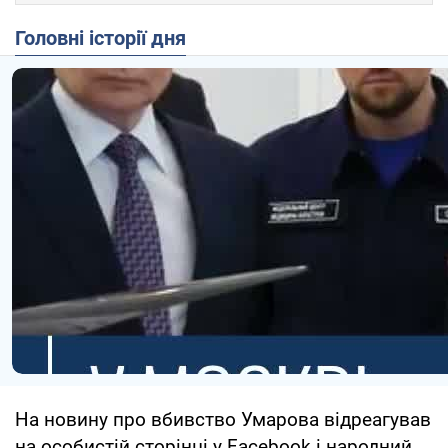
Головні історії дня
На новину про вбивство Умарова відреагував
на особистій сторінці у Facebook і народний