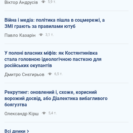
Віктор Андрусів
5,9 т.
Війна і медіа: політика пішла в соцмережі, а
ЗМІ грають за правилами ютуб
Павло Казарін
3,1 т.
У полоні власних міфів: як Костянтинівка
стала головною ідеологічною пасткою для
російських окупантів
Дмитро Снєгирьов
6,5 т.
Рекрутинг: оновлений і, схоже, корисний
ворожий досвід, або Діалектика вибагливого
боягузтва
Олександр Кірш
5,4 т.
Всі думки