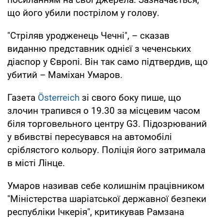
що його убили пострілом у голову.
"Стріляв уродженець Чечні", – сказав
виданню представник однієї з чеченських
діаспор у Європі. Він так само підтвердив, що
убитий – Маміхан Умаров.
Газета
Österreich
зі свого боку пише, що
злочин трапився о 19.30 за місцевим часом
біля торговельного центру G3. Підозрюваний
у вбивстві пересувався на автомобілі
сріблястого кольору. Поліція його затримала
в місті Лінце.
Умаров називав себе колишнім працівником
"Міністерства шаріатської державної безпеки
республіки Ічкерія", критикував Рамзана