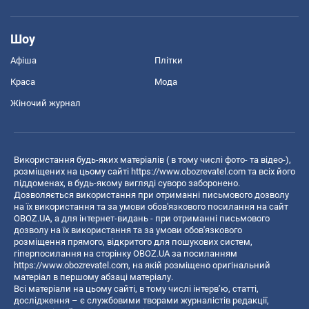
Шоу
Афіша
Плітки
Краса
Мода
Жіночий журнал
Використання будь-яких матеріалів ( в тому числі фото- та відео-),
розміщених на цьому сайті
https://www.obozrevatel.com
та всіх його
піддоменах, в будь-якому вигляді суворо заборонено.
Дозволяється використання при отриманні письмового дозволу
на їх використання та за умови обов'язкового посилання на сайт
OBOZ.UA, а для інтернет-видань - при отриманні письмового
дозволу на їх використання та за умови обов'язкового
розміщення прямого, відкритого для пошукових систем,
гіперпосилання на сторінку OBOZ.UA за посиланням
https://www.obozrevatel.com
, на якій розміщено оригінальний
матеріал в першому абзаці матеріалу.
Всі матеріали на цьому сайті, в тому числі інтерв’ю, статті,
дослідження – є службовими творами журналістів редакції,