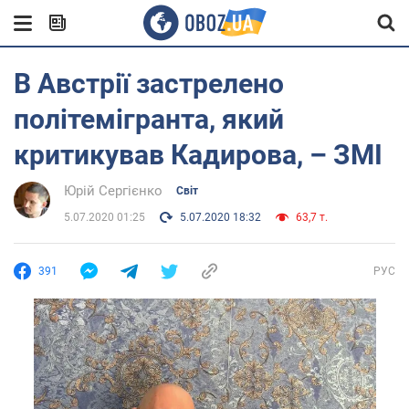
В Австрії застрелено
політемігранта, який
критикував Кадирова, – ЗМІ
Юрій Сергієнко
Світ
5.07.2020 01:25
5.07.2020 18:32
63,7 т.
391
РУС