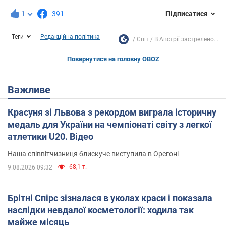
1
391
Підписатися
Теги
Редакційна політика
Світ
В Австрії застрелено...
Повернутися на головну OBOZ
Важливе
Красуня зі Львова з рекордом виграла історичну
медаль для України на чемпіонаті світу з легкої
атлетики U20. Відео
Наша співвітчизниця блискуче виступила в Орегоні
68,1 т.
9.08.2026 09:32
Брітні Спірс зізналася в уколах краси і показала
наслідки невдалої косметології: ходила так
майже місяць