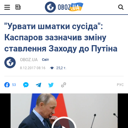
"Урвати шматки сусіда":
Каспаров зазначив зміну
ставлення Заходу до Путіна
OBOZ.UA
Світ
8.12.2017 08:16
25,2 т.
53
РУС