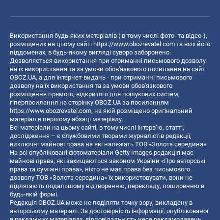
Використання будь-яких матеріалів ( в тому числі фото- та відео-),
розміщених на цьому сайті
https://www.obozrevatel.com
та всіх його
піддоменах, в будь-якому вигляді суворо заборонено.
Дозволяється використання при отриманні письмового дозволу
на їх використання та за умови обов'язкового посилання на сайт
OBOZ.UA, а для інтернет-видань - при отриманні письмового
дозволу на їх використання та за умови обов'язкового
розміщення прямого, відкритого для пошукових систем,
гіперпосилання на сторінку OBOZ.UA за посиланням
https://www.obozrevatel.com
, на якій розміщено оригінальний
матеріал в першому абзаці матеріалу.
Всі матеріали на цьому сайті, в тому числі інтерв’ю, статті,
дослідження – є службовими творами журналістів редакції,
виключні майнові права на які належать ТОВ «Золота середина».
На всі опубліковані фотоматеріали Getty Images редакція має
майнові права, які захищаються законом України «Про авторські
права та суміжні права», ніхто не має права без письмового
дозволу ТОВ «Золота середина» їх використовувати, вони не
підлягають подальшому відтворенню, перекладу, поширенню в
будь-якій формі.
Редакція OBOZ.UA може не поділяти точку зору, викладену в
авторському матеріалі. За достовірність інформації, опублікованої
в рекламних матеріалах, відповідальність несе рекламодавець.