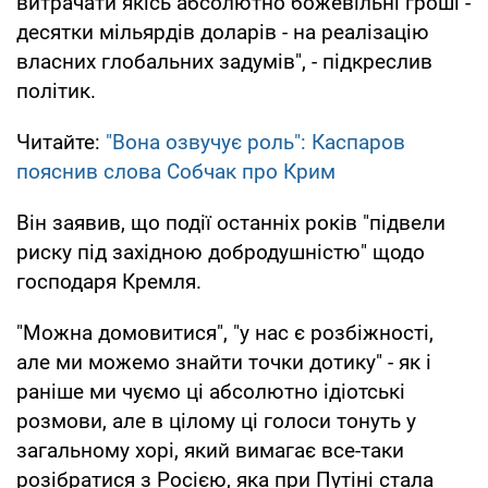
витрачати якісь абсолютно божевільні гроші -
десятки мільярдів доларів - на реалізацію
власних глобальних задумів", - підкреслив
політик.
Читайте:
"Вона озвучує роль": Каспаров
пояснив слова Собчак про Крим
Він заявив, що події останніх років "підвели
риску під західною добродушністю" щодо
господаря Кремля.
"Можна домовитися", "у нас є розбіжності,
але ми можемо знайти точки дотику" - як і
раніше ми чуємо ці абсолютно ідіотські
розмови, але в цілому ці голоси тонуть у
загальному хорі, який вимагає все-таки
розібратися з Росією, яка при Путіні стала