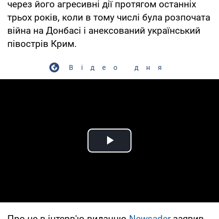
через його агресивні дії протягом останніх
трьох років, коли в тому числі була розпочата
війна на Донбасі і анексований український
півострів Крим.
Відео дня
Play Video
Про це в інтерв'ю виданню
Newsader
заявив