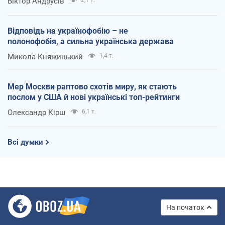
Віктор Андрусів
Відповідь на українофобію – не
полонофобія, а сильна українська держава
Микола Княжицький
1,4 т.
Мер Москви раптово схотів миру, як стають
послом у США й нові українські топ-рейтинги
Олександр Кірш
6,1 т.
Всі думки
На початок