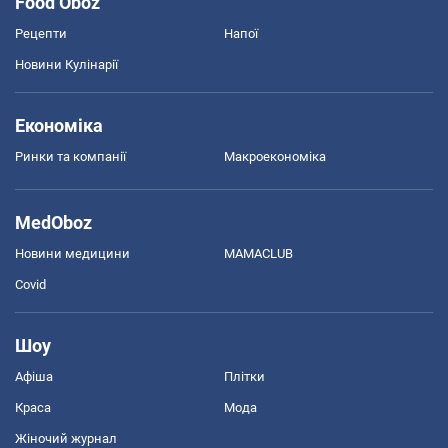
Food Oboz
Рецепти
Напої
Новини Кулінарії
Економіка
Ринки та компанії
Макроекономіка
MedOboz
Новини медицини
MAMACLUB
Covid
Шоу
Афіша
Плітки
Краса
Мода
Жіночий журнал