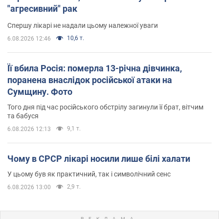
"агресивний" рак
Спершу лікарі не надали цьому належної уваги
10,6 т.
6.08.2026 12:46
Її вбила Росія: померла 13-річна дівчинка,
поранена внаслідок російської атаки на
Сумщину. Фото
Того дня під час російського обстрілу загинули її брат, вітчим
та бабуся
9,1 т.
6.08.2026 12:13
Чому в СРСР лікарі носили лише білі халати
У цьому був як практичний, так і символічний сенс
2,9 т.
6.08.2026 13:00