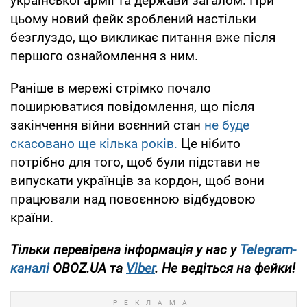
української армії та держави загалом. При
цьому новий фейк зроблений настільки
безглуздо, що викликає питання вже після
першого ознайомлення з ним.
Раніше в мережі стрімко почало
поширюватися повідомлення, що після
закінчення війни воєнний стан
не буде
скасовано ще кілька років.
Це нібито
потрібно для того, щоб були підстави не
випускати українців за кордон, щоб вони
працювали над повоєнною відбудовою
країни.
Тільки перевірена інформація у нас у
Telegram-
каналі
OBOZ.UA та
Viber
. Не ведіться на фейки!