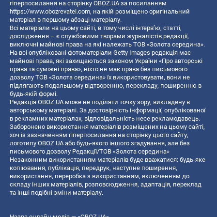
гіперпосилання на сторінку OBOZ.UA за посиланням
https://www.obozrevatel.com
, на якій розміщено оригінальний
матеріал в першому абзаці матеріалу.
Всі матеріали на цьому сайті, в тому числі інтерв’ю, статті,
дослідження – є службовими творами журналістів редакції,
виключні майнові права на які належать ТОВ «Золота середина».
На всі опубліковані фотоматеріали Getty Images редакція має
майнові права, які захищаються законом України «Про авторські
права та суміжні права», ніхто не має права без письмового
дозволу ТОВ «Золота середина» їх використовувати, вони не
підлягають подальшому відтворенню, перекладу, поширенню в
будь-якій формі.
Редакція OBOZ.UA може не поділяти точку зору, викладену в
авторському матеріалі. За достовірність інформації, опублікованої
в рекламних матеріалах, відповідальність несе рекламодавець.
Заборонено використання матеріалів розміщених на цьому сайті,
хоч із зазначенням гіперпосилання на сторінку цього сайту,
логотипу OBOZ.UA або будь-якого іншого згадування, але без
письмового дозволу Редакції/ТОВ «Золота середина»
Незаконним використанням матеріалів буде вважатися: будь-яке
копiювання, публiкацiя, передрук, наступне поширення,
використання, переробка з використанням, включенням до
складу інших матеріалів, розповсюдження, адаптація, переклад
та інші подібні зміни матеріалу.
Назва онлайн медіа — «OBOZ.UA»