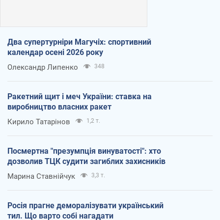
Два супертурніри Магучіх: спортивний
календар осені 2026 року
Олександр Липенко
348
Ракетний щит і меч України: ставка на
виробництво власних ракет
Кирило Татарінов
1,2 т.
Посмертна "презумпція винуватості": хто
дозволив ТЦК судити загиблих захисників
Марина Ставнійчук
3,3 т.
Росія прагне деморалізувати український
тил. Що варто собі нагадати