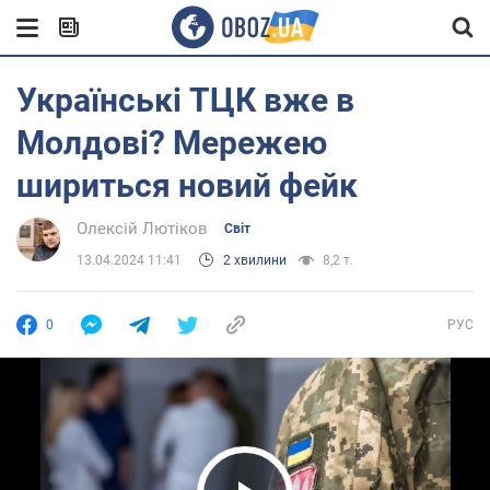
Українські ТЦК вже в
Молдові? Мережею
шириться новий фейк
Олексій Лютіков
Світ
13.04.2024 11:41
2 хвилини
8,2 т.
0
РУС