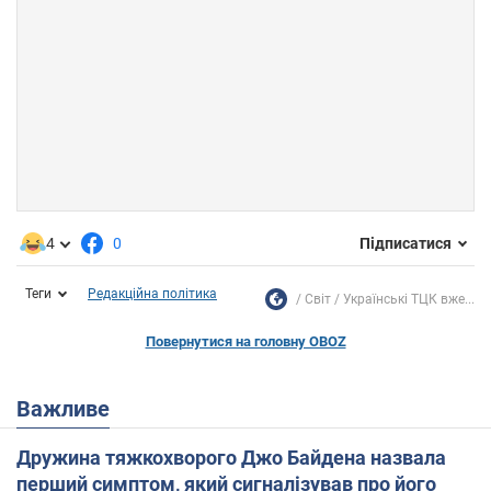
4
0
Підписатися
Теги
Редакційна політика
Світ
Українські ТЦК вже...
Повернутися на головну OBOZ
Важливе
Дружина тяжкохворого Джо Байдена назвала
перший симптом, який сигналізував про його