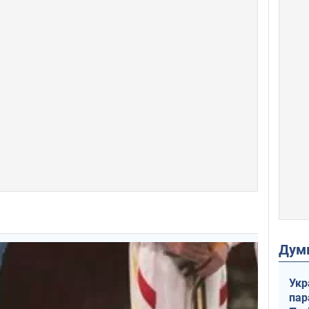
Дум
Укр
пар