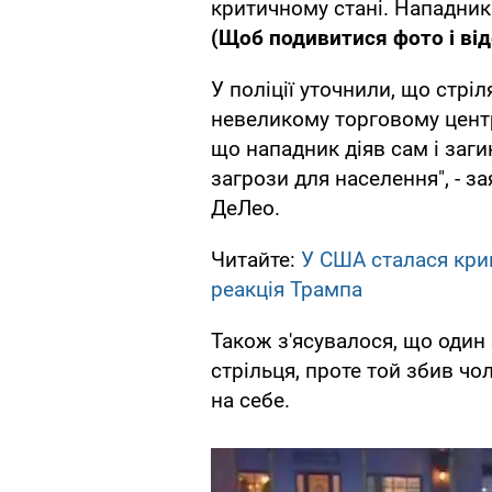
критичному стані. Нападни
(Щоб подивитися фото і від
У поліції уточнили, що стріл
невеликому торговому центрі
що нападник діяв сам і заги
загрози для населення", - з
ДеЛео.
Читайте:
У США сталася крив
реакція Трампа
Також з'ясувалося, що один
стрільця, проте той збив чо
на себе.