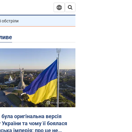
і обстріли
ливе
 була оригінальна версія
 України та чому її боялася
ська імперія: про це не