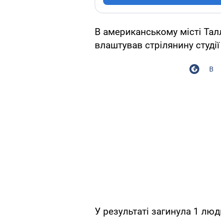
В американському місті Тал
влаштував стрілянину студії
В
У результаті загинула 1 люд