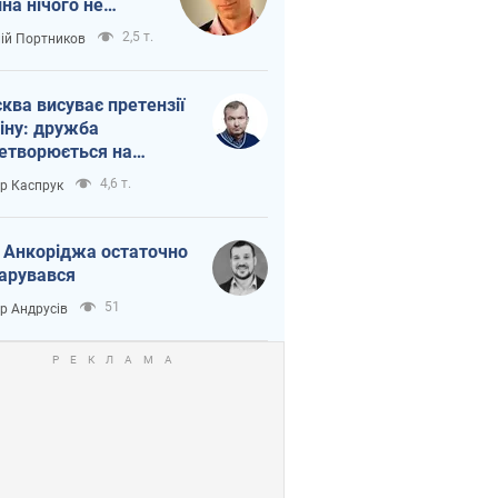
іна нічого не
шло з Україною
2,5 т.
лій Портников
ква висуває претензії
іну: дружба
етворюється на
ежність Росії від
4,6 т.
ор Каспрук
таю
 Анкоріджа остаточно
арувався
51
ор Андрусів