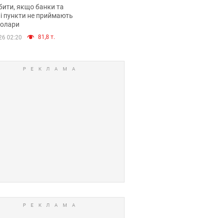
анки такі купюри
ити, якщо банки та
і пункти не приймають
долари
81,8 т.
26 02:20