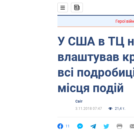
Герої вій
У США в ТЦ 
влаштував кр
всі подробиці
місця подій
Світ
3.11.2018 07:47
21,4 т.
11