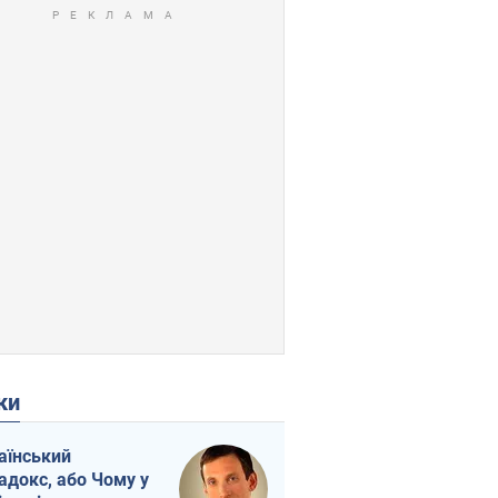
ки
аїнський
адокс, або Чому у