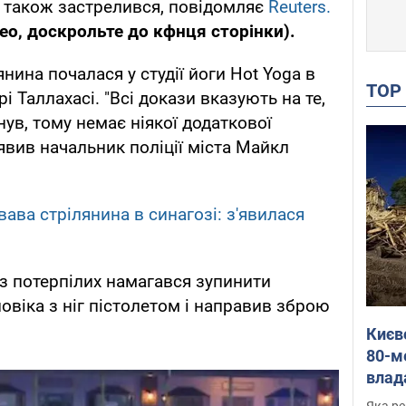
к також застрелився, повідомляє
Reuters.
ео, доскрольте до кфнця сторінки).
янина почалася у студії йоги Hot Yoga в
TO
 Таллахасі. "Всі докази вказують на те,
нув, тому немає ніякої додаткової
аявив начальник поліції міста Майкл
ава стрілянина в синагозі: з'явилася
 з потерпілих намагався зупинити
ловіка з ніг пістолетом і направив зброю
Києв
80-м
влад
буді
Яка ре