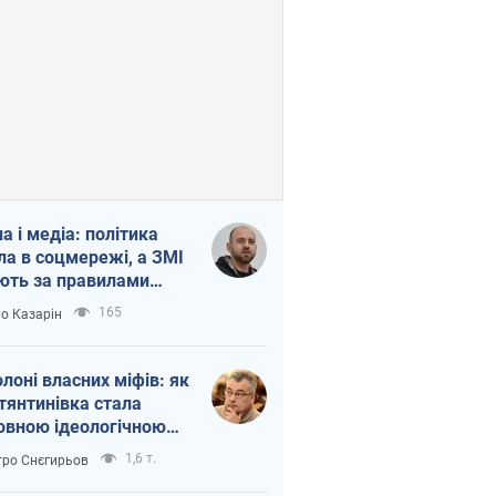
на і медіа: політика
ла в соцмережі, а ЗМІ
ють за правилами
б
165
о Казарін
олоні власних міфів: як
тянтинівка стала
овною ідеологічною
ткою для російських
1,6 т.
ро Снєгирьов
пантів