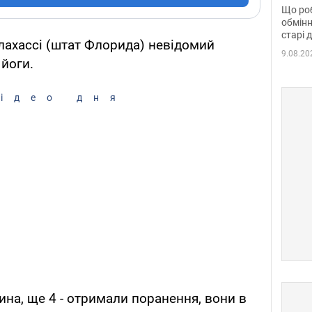
та б
Що роб
обмінн
старі 
лахассі (штат Флорида) невідомий
9.08.20
 йоги.
ідео дня
ина, ще 4 - отримали поранення, вони в