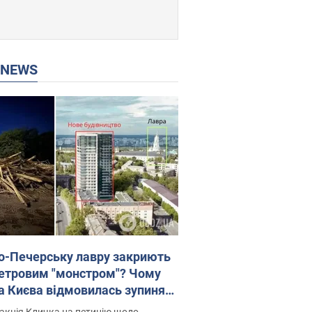
P NEWS
о-Печерську лавру закриють
етровим "монстром"? Чому
а Києва відмовилась зупиняти
вництво хмарочоса
акція Кличка на петицію щодо