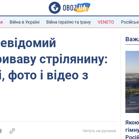
ни
Війна в Україні
Війна Ізраїлю та Ірану
VENETO
Російськ
Важ
невідомий
иваву стрілянину:
, фото і відео з
Якою
гімну
Читать на русском
Росій