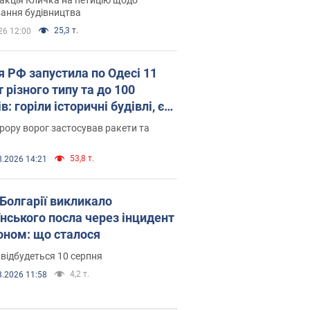
ковського вірянина"
ання будівництва
25,3 т.
26 12:00
я РФ запустила по Одесі 11
 різного типу та до 100
в: горіли історичні будівлі, є
раждалі. Фото та відео
рору ворог застосував ракети та
53,8 т.
8.2026 14:21
Болгарії викликало
їнського посла через інцидент
роном: що сталося
 відбудеться 10 серпня
4,2 т.
8.2026 11:58