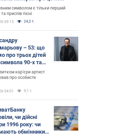
овідають у школі
вним символом є тільки перший
 та приспів пісні
24,3 т.
26 09:15
сандру
марьову – 53: що
мо про трьох дітей
-символа 90-х та
 вигляд вони
витком кар'єри артист
ть
ував про особисте
9,1 т.
26 04:01
иватБанку
віли, чи дійсні
ри 1996 року: чи
мають обмінники