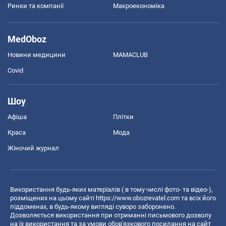
Ринки та компанії
Макроекономіка
MedOboz
Новини медицини
MAMACLUB
Covid
Шоу
Афіша
Плітки
Краса
Мода
Жіночий журнал
Використання будь-яких матеріалів ( в тому числі фото- та відео-),
розміщених на цьому сайті
https://www.obozrevatel.com
та всіх його
піддоменах, в будь-якому вигляді суворо заборонено.
Дозволяється використання при отриманні письмового дозволу
на їх використання та за умови обов'язкового посилання на сайт