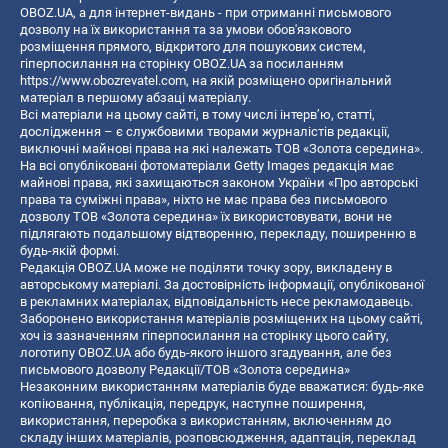
OBOZ.UA, а для інтернет-видань - при отриманні письмового
дозволу на їх використання та за умови обов'язкового
розміщення прямого, відкритого для пошукових систем,
гіперпосилання на сторінку OBOZ.UA за посиланням
https://www.obozrevatel.com
, на якій розміщено оригінальний
матеріал в першому абзаці матеріалу.
Всі матеріали на цьому сайті, в тому числі інтерв’ю, статті,
дослідження – є службовими творами журналістів редакції,
виключні майнові права на які належать ТОВ «Золота середина».
На всі опубліковані фотоматеріали Getty Images редакція має
майнові права, які захищаються законом України «Про авторські
права та суміжні права», ніхто не має права без письмового
дозволу ТОВ «Золота середина» їх використовувати, вони не
підлягають подальшому відтворенню, перекладу, поширенню в
будь-якій формі.
Редакція OBOZ.UA може не поділяти точку зору, викладену в
авторському матеріалі. За достовірність інформації, опублікованої
в рекламних матеріалах, відповідальність несе рекламодавець.
Заборонено використання матеріалів розміщених на цьому сайті,
хоч із зазначенням гіперпосилання на сторінку цього сайту,
логотипу OBOZ.UA або будь-якого іншого згадування, але без
письмового дозволу Редакції/ТОВ «Золота середина»
Незаконним використанням матеріалів буде вважатися: будь-яке
копiювання, публiкацiя, передрук, наступне поширення,
використання, переробка з використанням, включенням до
складу інших матеріалів, розповсюдження, адаптація, переклад