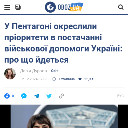
У Пентагоні окреслили
пріоритети в постачанні
військової допомоги Україні:
про що йдеться
Дар'я Дурова
Світ
12.12.2024 02:08
1 хвилина
25,9 т.
0
РУС