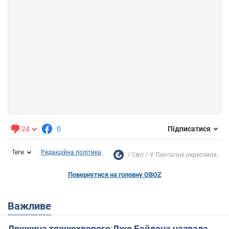
24
0
Підписатися
Теги
Редакційна політика
Світ
У Пентагоні окреслили...
Повернутися на головну OBOZ
Важливе
Дружина тяжкохворого Джо Байдена назвала