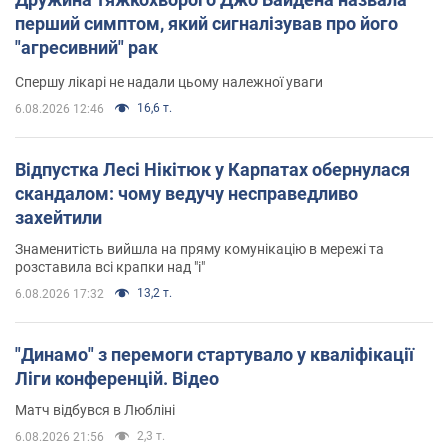
перший симптом, який сигналізував про його
"агресивний" рак
Спершу лікарі не надали цьому належної уваги
16,6 т.
6.08.2026 12:46
Відпустка Лесі Нікітюк у Карпатах обернулася
скандалом: чому ведучу несправедливо
захейтили
Знаменитість вийшла на пряму комунікацію в мережі та
розставила всі крапки над "і"
13,2 т.
6.08.2026 17:32
"Динамо" з перемоги стартувало у кваліфікації
Ліги конференцій. Відео
Матч відбувся в Любліні
2,3 т.
6.08.2026 21:56