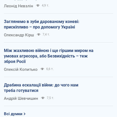
Леонід Невзлін
4,9 т.
Заглянемо в зуби дарованому коневі:
прискіпливо – про допомогу Україні
Олександр Кірш
7,4 т.
Між жахливою війною і ще гіршим миром на
умовах агресора, або Безвихідність – теж
зброя Росії
Олексій Копитько
6,6 т.
Драбина ескалації війни: до чого нам
треба готуватися
Андрій Шевчишин
7,5 т.
Всі думки