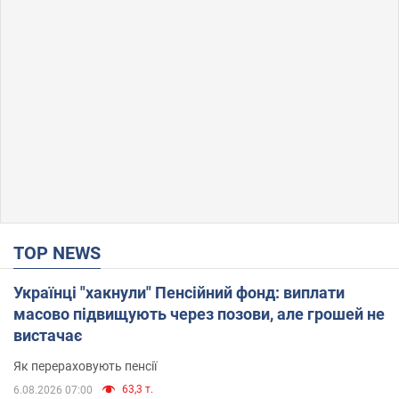
TOP NEWS
Українці "хакнули" Пенсійний фонд: виплати
масово підвищують через позови, але грошей не
вистачає
Як перераховують пенсії
63,3 т.
6.08.2026 07:00