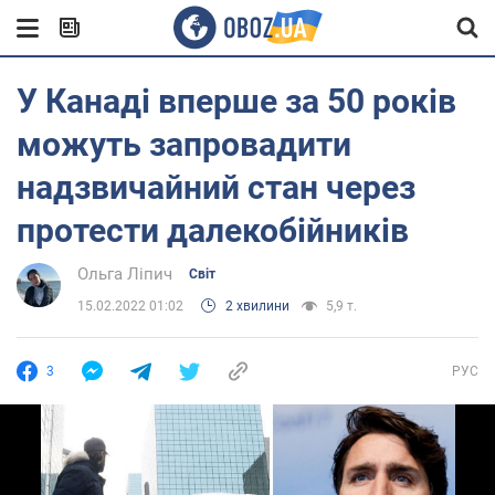
У Канаді вперше за 50 років
можуть запровадити
надзвичайний стан через
протести далекобійників
Ольга Ліпич
Світ
15.02.2022 01:02
2 хвилини
5,9 т.
3
РУС