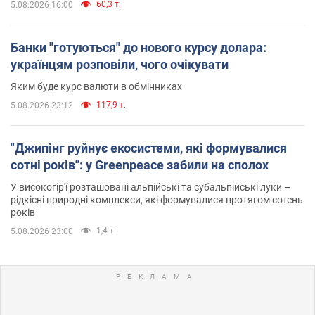
60,3 т.
5.08.2026 16:00
Банки "готуються" до нового курсу долара:
українцям розповіли, чого очікувати
Яким буде курс валюти в обмінниках
117,9 т.
5.08.2026 23:12
"Джипінг руйнує екосистеми, які формувалися
сотні років": у Greenpeace забили на сполох
У високогір'ї розташовані альпійські та субальпійські луки –
рідкісні природні комплекси, які формувалися протягом сотень
років
1,4 т.
5.08.2026 23:00