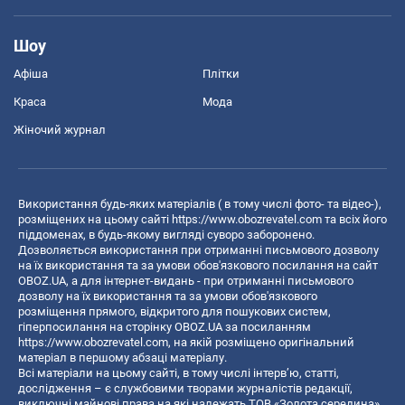
Шоу
Афіша
Плітки
Краса
Мода
Жіночий журнал
Використання будь-яких матеріалів ( в тому числі фото- та відео-),
розміщених на цьому сайті
https://www.obozrevatel.com
та всіх його
піддоменах, в будь-якому вигляді суворо заборонено.
Дозволяється використання при отриманні письмового дозволу
на їх використання та за умови обов'язкового посилання на сайт
OBOZ.UA, а для інтернет-видань - при отриманні письмового
дозволу на їх використання та за умови обов'язкового
розміщення прямого, відкритого для пошукових систем,
гіперпосилання на сторінку OBOZ.UA за посиланням
https://www.obozrevatel.com
, на якій розміщено оригінальний
матеріал в першому абзаці матеріалу.
Всі матеріали на цьому сайті, в тому числі інтерв’ю, статті,
дослідження – є службовими творами журналістів редакції,
виключні майнові права на які належать ТОВ «Золота середина».