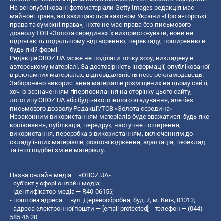
На всі опубліковані фотоматеріали Getty Images редакція має
майнові права, які захищаються законом України «Про авторські
права та суміжні права», ніхто не має права без письмового
дозволу ТОВ «Золота середина» їх використовувати, вони не
підлягають подальшому відтворенню, перекладу, поширенню в
будь-якій формі.
Редакція OBOZ.UA може не поділяти точку зору, викладену в
авторському матеріалі. За достовірність інформації, опублікованої
в рекламних матеріалах, відповідальність несе рекламодавець.
Заборонено використання матеріалів розміщених на цьому сайті,
хоч із зазначенням гіперпосилання на сторінку цього сайту,
логотипу OBOZ.UA або будь-якого іншого згадування, але без
письмового дозволу Редакції/ТОВ «Золота середина»
Незаконним використанням матеріалів буде вважатися: будь-яке
копiювання, публiкацiя, передрук, наступне поширення,
використання, переробка з використанням, включенням до
складу інших матеріалів, розповсюдження, адаптація, переклад
та інші подібні зміни матеріалу.
Назва онлайн медіа — «OBOZ.UA»
- суб'єкт у сфері онлайн медіа;
- ідентифікатор медіа — R40-06156;
- поштова адреса — вул. Деревообробна, буд. 7, м. Київ, 01013;
- адреса електронної пошти —
[email protected]
; - телефон — (044)
585 46 20