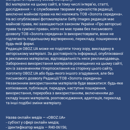
Всі матеріали на цьому сайті, в тому числі інтерв’ю, статті,
дослідження – є службовими творами журналістів редакції,
виключні майнові права на які належать ТОВ «Золота середина».
На всі опубліковані фотоматеріали Getty Images редакція має
майнові права, які захищаються законом України «Про авторські
права та суміжні права», ніхто не має права без письмового
дозволу ТОВ «Золота середина» їх використовувати, вони не
підлягають подальшому відтворенню, перекладу, поширенню в
будь-якій формі.
Редакція OBOZ.UA може не поділяти точку зору, викладену в
авторському матеріалі. За достовірність інформації, опублікованої
в рекламних матеріалах, відповідальність несе рекламодавець.
Заборонено використання матеріалів розміщених на цьому сайті,
хоч із зазначенням гіперпосилання на сторінку цього сайту,
логотипу OBOZ.UA або будь-якого іншого згадування, але без
письмового дозволу Редакції/ТОВ «Золота середина»
Незаконним використанням матеріалів буде вважатися: будь-яке
копiювання, публiкацiя, передрук, наступне поширення,
використання, переробка з використанням, включенням до
складу інших матеріалів, розповсюдження, адаптація, переклад
та інші подібні зміни матеріалу.
Назва онлайн медіа — «OBOZ.UA»
- суб'єкт у сфері онлайн медіа;
- ідентифікатор медіа — R40-06156;