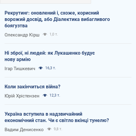
Рекрутинг: оновлений і, схоже, корисний
ворожий досвід, або Діалектика вибагливого
боягузтва
Олександр Кірш
1,0 т.
Ні зброї, ні людей: як Лукашенко будує
нову армію
Ігар Тишкевич
16,3 т.
Коли закінчиться війна?
Юрій Хрістензен
12,3 т.
Україна вступила в надзвичайний
економічний стан. Чи є світло вкінці тунелю?
Вадим Денисенко
9,8 т.