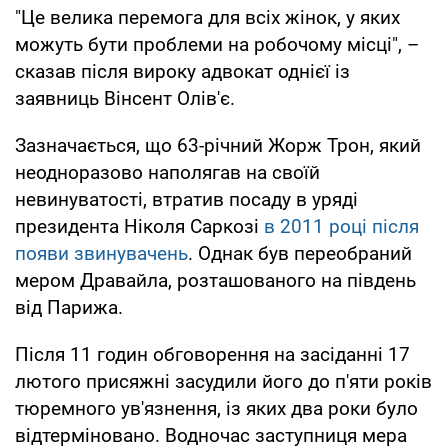
"Це велика перемога для всіх жінок, у яких
можуть бути проблеми на робочому місці", –
сказав після вироку адвокат однієї із
заявниць Вінсент Олів'є.
Зазначається, що 63-річний Жорж Трон, який
неодноразово наполягав на своїй
невинуватості, втратив посаду в уряді
президента Ніколя Саркозі
в 2011 році після
появи звинувачень
. Однак був переобраний
мером Дравайла, розташованого на південь
від Парижа.
Після 11 годин обговорення на засіданні 17
лютого присяжні засудили його до п'яти років
тюремного ув'язнення, із яких два роки було
відтерміновано. Водночас заступниця мера