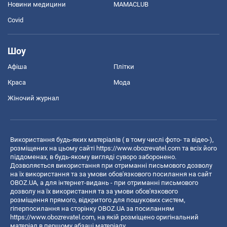
Новини медицини
MAMACLUB
Covid
Шоу
Афіша
Плітки
Краса
Мода
Жіночий журнал
Використання будь-яких матеріалів ( в тому числі фото- та відео-),
розміщених на цьому сайті
https://www.obozrevatel.com
та всіх його
піддоменах, в будь-якому вигляді суворо заборонено.
Дозволяється використання при отриманні письмового дозволу
на їх використання та за умови обов'язкового посилання на сайт
OBOZ.UA, а для інтернет-видань - при отриманні письмового
дозволу на їх використання та за умови обов'язкового
розміщення прямого, відкритого для пошукових систем,
гіперпосилання на сторінку OBOZ.UA за посиланням
https://www.obozrevatel.com
, на якій розміщено оригінальний
матеріал в першому абзаці матеріалу.