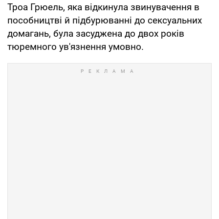
Троа Грюель, яка відкинула звинувачення в
пособництві й підбурюванні до сексуальних
домагань, була засуджена до двох років
тюремного ув'язнення умовно.