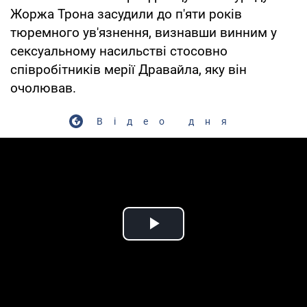
Жоржа Трона засудили до п'яти років
тюремного ув'язнення, визнавши винним у
сексуальному насильстві стосовно
співробітників мерії Дравайла, яку він
очолював.
Відео дня
Play Video