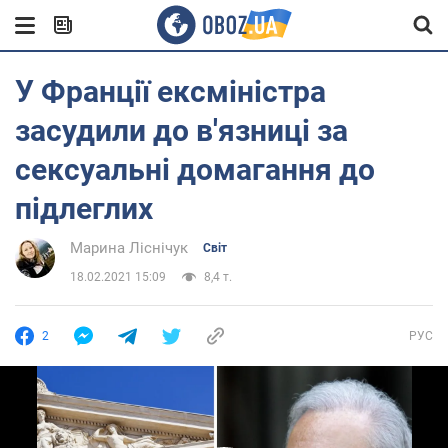
У Франції ексміністра
засудили до в'язниці за
сексуальні домагання до
підлеглих
Марина Ліснічук
Світ
18.02.2021 15:09
8,4 т.
2
РУС