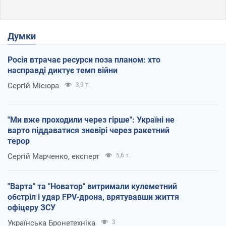
Думки
Росія втрачає ресурси поза планом: хто
насправді диктує темп війни
Сергій Місюра
3,9 т.
"Ми вже проходили через гірше": Україні не
варто піддаватися зневірі через ракетний
терор
Сергій Марченко, експерт
5,6 т.
"Варта" та "Новатор" витримали кулеметний
обстріл і удар FPV-дрона, врятувавши життя
офіцеру ЗСУ
Українська Бронетехніка
3