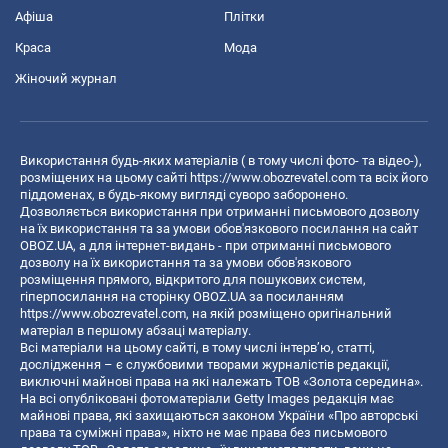
Афіша
Плітки
Краса
Мода
Жіночий журнал
Використання будь-яких матеріалів ( в тому числі фото- та відео-),
розміщених на цьому сайті
https://www.obozrevatel.com
та всіх його
піддоменах, в будь-якому вигляді суворо заборонено.
Дозволяється використання при отриманні письмового дозволу
на їх використання та за умови обов'язкового посилання на сайт
OBOZ.UA, а для інтернет-видань - при отриманні письмового
дозволу на їх використання та за умови обов'язкового
розміщення прямого, відкритого для пошукових систем,
гіперпосилання на сторінку OBOZ.UA за посиланням
https://www.obozrevatel.com
, на якій розміщено оригінальний
матеріал в першому абзаці матеріалу.
Всі матеріали на цьому сайті, в тому числі інтерв’ю, статті,
дослідження – є службовими творами журналістів редакції,
виключні майнові права на які належать ТОВ «Золота середина».
На всі опубліковані фотоматеріали Getty Images редакція має
майнові права, які захищаються законом України «Про авторські
права та суміжні права», ніхто не має права без письмового