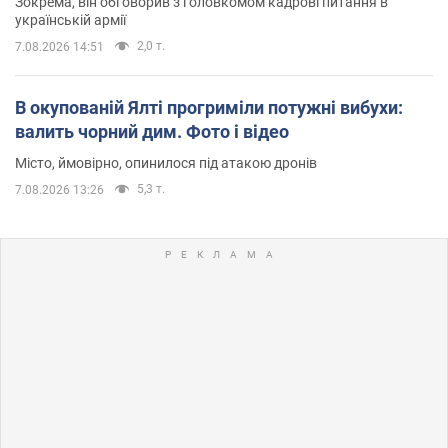
Зокрема, він обговорив з головкомом кадрові питання в
українській армії
2,0 т.
7.08.2026 14:51
В окупованій Ялті прогриміли потужні вибухи:
валить чорний дим. Фото і відео
Місто, ймовірно, опинилося під атакою дронів
5,3 т.
7.08.2026 13:26