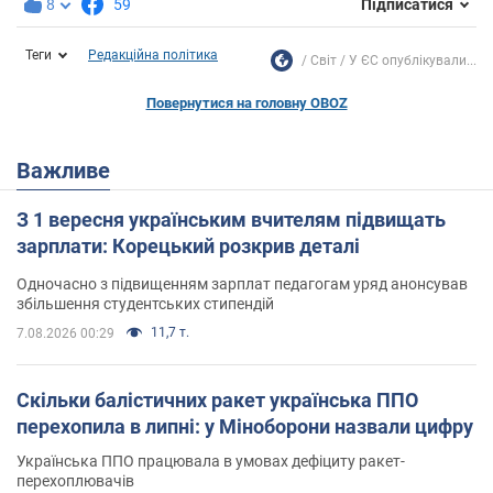
8
59
Підписатися
Теги
Редакційна політика
Світ
У ЄС опублікували...
Повернутися на головну OBOZ
Важливе
З 1 вересня українським вчителям підвищать
зарплати: Корецький розкрив деталі
Одночасно з підвищенням зарплат педагогам уряд анонсував
збільшення студентських стипендій
11,7 т.
7.08.2026 00:29
Скільки балістичних ракет українська ППО
перехопила в липні: у Міноборони назвали цифру
Українська ППО працювала в умовах дефіциту ракет-
перехоплювачів