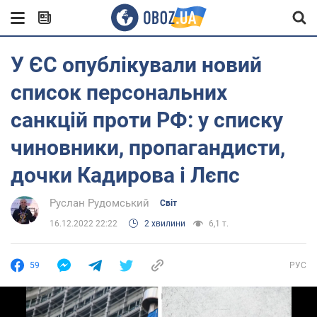
У ЄС опублікували новий
список персональних
санкцій проти РФ: у списку
чиновники, пропагандисти,
дочки Кадирова і Лєпс
Руслан Рудомський
Світ
16.12.2022 22:22
2 хвилини
6,1 т.
59
РУС