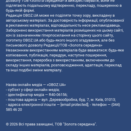
дозволу ТОВ «Золота середина» їх використовувати, вони не
підлягають подальшому відтворенню, перекладу, поширенню в
будь-якій формі.
Редакція OBOZ.UA може не поділяти точку зору, викладену в
авторському матеріалі. За достовірність інформації, опублікованої
в рекламних матеріалах, відповідальність несе рекламодавець.
Заборонено використання матеріалів розміщених на цьому сайті,
хоч із зазначенням гіперпосилання на сторінку цього сайту,
логотипу OBOZ.UA або будь-якого іншого згадування, але без
письмового дозволу Редакції/ТОВ «Золота середина»
Незаконним використанням матеріалів буде вважатися: будь-яке
копiювання, публiкацiя, передрук, наступне поширення,
використання, переробка з використанням, включенням до
складу інших матеріалів, розповсюдження, адаптація, переклад
та інші подібні зміни матеріалу.
Назва онлайн медіа — «OBOZ.UA»
- суб'єкт у сфері онлайн медіа;
- ідентифікатор медіа — R40-06156;
- поштова адреса — вул. Деревообробна, буд. 7, м. Київ, 01013;
- адреса електронної пошти —
[email protected]
; - телефон — (044)
585 46 20
© 2026 Всі права захищені, ТОВ "Золота середина".