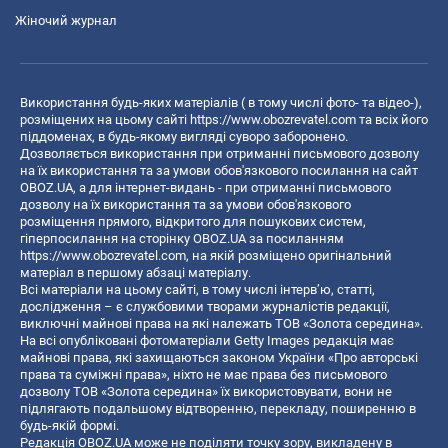
Жіночий журнал
Використання будь-яких матеріалів ( в тому числі фото- та відео-),
розміщених на цьому сайті
https://www.obozrevatel.com
та всіх його
піддоменах, в будь-якому вигляді суворо заборонено.
Дозволяється використання при отриманні письмового дозволу
на їх використання та за умови обов'язкового посилання на сайт
OBOZ.UA, а для інтернет-видань - при отриманні письмового
дозволу на їх використання та за умови обов'язкового
розміщення прямого, відкритого для пошукових систем,
гіперпосилання на сторінку OBOZ.UA за посиланням
https://www.obozrevatel.com
, на якій розміщено оригінальний
матеріал в першому абзаці матеріалу.
Всі матеріали на цьому сайті, в тому числі інтерв’ю, статті,
дослідження – є службовими творами журналістів редакції,
виключні майнові права на які належать ТОВ «Золота середина».
На всі опубліковані фотоматеріали Getty Images редакція має
майнові права, які захищаються законом України «Про авторські
права та суміжні права», ніхто не має права без письмового
дозволу ТОВ «Золота середина» їх використовувати, вони не
підлягають подальшому відтворенню, перекладу, поширенню в
будь-якій формі.
Редакція OBOZ.UA може не поділяти точку зору, викладену в