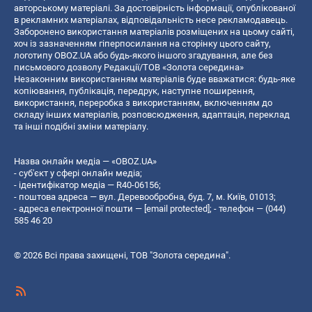
авторському матеріалі. За достовірність інформації, опублікованої
в рекламних матеріалах, відповідальність несе рекламодавець.
Заборонено використання матеріалів розміщених на цьому сайті,
хоч із зазначенням гіперпосилання на сторінку цього сайту,
логотипу OBOZ.UA або будь-якого іншого згадування, але без
письмового дозволу Редакції/ТОВ «Золота середина»
Незаконним використанням матеріалів буде вважатися: будь-яке
копiювання, публiкацiя, передрук, наступне поширення,
використання, переробка з використанням, включенням до
складу інших матеріалів, розповсюдження, адаптація, переклад
та інші подібні зміни матеріалу.
Назва онлайн медіа — «OBOZ.UA»
- суб'єкт у сфері онлайн медіа;
- ідентифікатор медіа — R40-06156;
- поштова адреса — вул. Деревообробна, буд. 7, м. Київ, 01013;
- адреса електронної пошти —
[email protected]
; - телефон — (044)
585 46 20
© 2026 Всі права захищені, ТОВ "Золота середина".