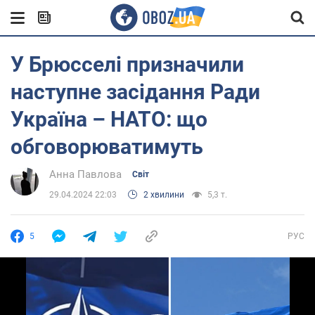
У Брюсселі призначили
наступне засідання Ради
Україна – НАТО: що
обговорюватимуть
Анна Павлова
Світ
29.04.2024 22:03
2 хвилини
5,3 т.
5
РУС