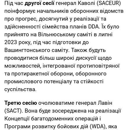
Під час
другої сесії
генерал Каволі (SACEUR)
поінформує начальників оборонних відомств
про прогрес, досягнутий у реалізації та
здійсненності сімейства планів DDA. Їх було
прийнято на Вільнюському саміті в липні
2023 року, під час підготовки до
Вашингтонського саміту. Також будуть
проводитися більш широкі дискусії щодо
можливостей, інтегрованої протиповітряної
та протиракетної оборони, оборонного
промислового потенціалу та стійкості
суспільства.
Третю сесію
очолюватиме генерал Лавін
(SACT). Вона буде зосереджена на реалізації
Концепції багатодоменних операцій і
Програми розвитку бойових дій (WDA), яка