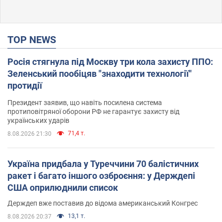
TOP NEWS
Росія стягнула під Москву три кола захисту ППО:
Зеленський пообіцяв "знаходити технології"
протидії
Президент заявив, що навіть посилена система
протиповітряної оборони РФ не гарантує захисту від
українських ударів
71,4 т.
8.08.2026 21:30
Україна придбала у Туреччини 70 балістичних
ракет і багато іншого озброєння: у Держдепі
США оприлюднили список
Держдеп вже поставив до відома американський Конгрес
13,1 т.
8.08.2026 20:37