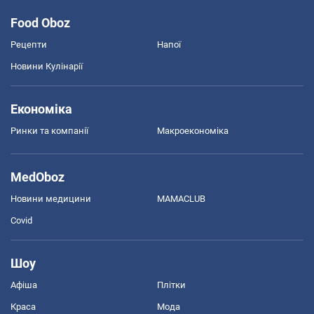
Food Oboz
Рецепти
Напої
Новини Кулінарії
Економіка
Ринки та компанії
Макроекономіка
MedOboz
Новини медицини
MAMACLUB
Covid
Шоу
Афіша
Плітки
Краса
Мода