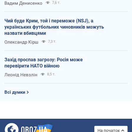
Вадим Денисенко
7,6 т.
Чий буде Крим, той і переможе (NSJ), а
українських футбольних чиновників можуть
назвати вбивцями
Олександр Кірш
7,3 т.
Захід проспав загрозу: Росія може
перевірити НАТО війною
Леонід Невзлін
8,5 т.
Всі думки
На початок