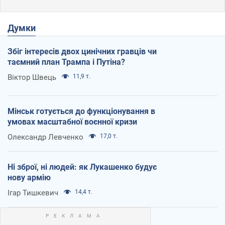
Думки
Збіг інтересів двох цинічних гравців чи
таємний план Трампа і Путіна?
Віктор Швець
11,9 т.
Мінськ готується до функціонування в
умовах масштабної воєнної кризи
Олександр Левченко
17,0 т.
Ні зброї, ні людей: як Лукашенко будує
нову армію
Ігар Тишкевич
14,4 т.