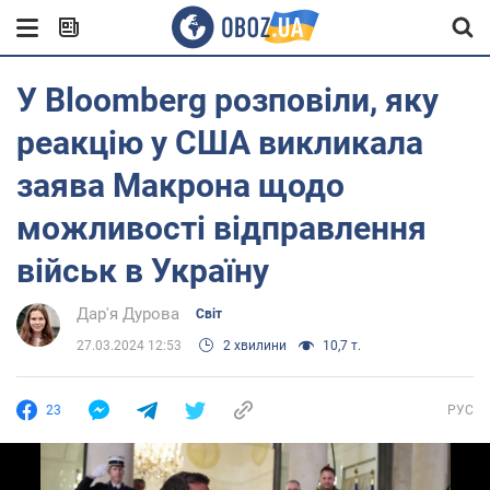
У Bloomberg розповіли, яку
реакцію у США викликала
заява Макрона щодо
можливості відправлення
військ в Україну
Дар'я Дурова
Світ
27.03.2024 12:53
2 хвилини
10,7 т.
23
РУС