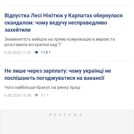
Відпустка Лесі Нікітюк у Карпатах обернулася
скандалом: чому ведучу несправедливо
захейтили
Знаменитість вийшла на пряму комунікацію в мережі та
розставила всі крапки над "і"
11,8 т.
6.08.2026 17:32
Не лише через зарплату: чому українці не
поспішають погоджуватися на вакансії
Чого найбільше бракує на ринку праці
3,1 т.
6.08.2026 15:38