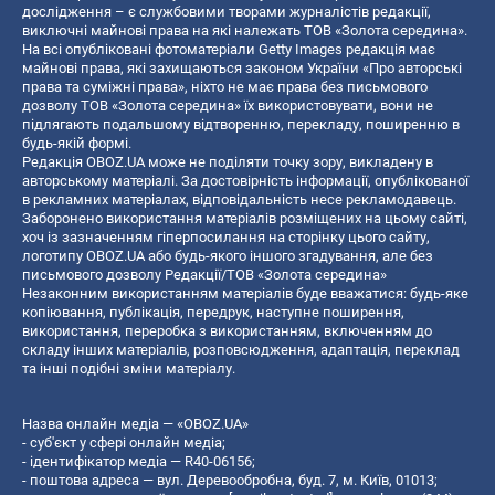
дослідження – є службовими творами журналістів редакції,
виключні майнові права на які належать ТОВ «Золота середина».
На всі опубліковані фотоматеріали Getty Images редакція має
майнові права, які захищаються законом України «Про авторські
права та суміжні права», ніхто не має права без письмового
дозволу ТОВ «Золота середина» їх використовувати, вони не
підлягають подальшому відтворенню, перекладу, поширенню в
будь-якій формі.
Редакція OBOZ.UA може не поділяти точку зору, викладену в
авторському матеріалі. За достовірність інформації, опублікованої
в рекламних матеріалах, відповідальність несе рекламодавець.
Заборонено використання матеріалів розміщених на цьому сайті,
хоч із зазначенням гіперпосилання на сторінку цього сайту,
логотипу OBOZ.UA або будь-якого іншого згадування, але без
письмового дозволу Редакції/ТОВ «Золота середина»
Незаконним використанням матеріалів буде вважатися: будь-яке
копiювання, публiкацiя, передрук, наступне поширення,
використання, переробка з використанням, включенням до
складу інших матеріалів, розповсюдження, адаптація, переклад
та інші подібні зміни матеріалу.
Назва онлайн медіа — «OBOZ.UA»
- суб'єкт у сфері онлайн медіа;
- ідентифікатор медіа — R40-06156;
- поштова адреса — вул. Деревообробна, буд. 7, м. Київ, 01013;