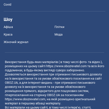
Covid
Шоу
Афіша
Плітки
Краса
Мода
Жіночий журнал
Використання будь-яких матеріалів ( в тому числі фото- та відео-),
розміщених на цьому сайті
https://www.obozrevatel.com
та всіх його
піддоменах, в будь-якому вигляді суворо заборонено.
Дозволяється використання при отриманні письмового дозволу
на їх використання та за умови обов'язкового посилання на сайт
OBOZ.UA, а для інтернет-видань - при отриманні письмового
дозволу на їх використання та за умови обов'язкового
розміщення прямого, відкритого для пошукових систем,
гіперпосилання на сторінку OBOZ.UA за посиланням
https://www.obozrevatel.com
, на якій розміщено оригінальний
матеріал в першому абзаці матеріалу.
Всі матеріали на цьому сайті, в тому числі інтерв’ю, статті,