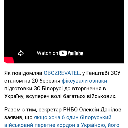
Як повідомляв
OBOZREVATEL
, у Генштабі ЗСУ
станом на 20 березня
фіксували ознаки
підготовки ЗС Білорусі до вторгнення в
Україну, всупереч волі багатьох військових.
Разом з тим, секретар РНБО Олексій Данілов
заявив, що
якщо хоча б один білоруський
військовий перетне кордон з Україною, його