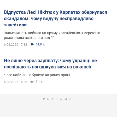
Відпустка Лесі Нікітюк у Карпатах обернулася
скандалом: чому ведучу несправедливо
захейтили
Знаменитість вийшла на пряму комунікацію в мережі та
розставила всі крапки над "і"
11,8 т.
6.08.2026 17:32
Не лише через зарплату: чому українці не
поспішають погоджуватися на вакансії
Чого найбільше бракує на ринку праці
3,1 т.
6.08.2026 15:38