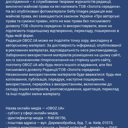
дослідження – є службовими творами журналістів редакції,
виключні майнові права на які належать ТОВ «Золота середина».
На всі опубліковані фотоматеріали Getty Images редакція має
майнові права, які захищаються законом України «Про авторські
права та суміжні права», ніхто не має права без письмового
дозволу ТОВ «Золота середина» їх використовувати, вони не
підлягають подальшому відтворенню, перекладу, поширенню в
будь-якій формі.
Редакція OBOZ.UA може не поділяти точку зору, викладену в
авторському матеріалі. За достовірність інформації, опублікованої
в рекламних матеріалах, відповідальність несе рекламодавець.
Заборонено використання матеріалів розміщених на цьому сайті,
хоч із зазначенням гіперпосилання на сторінку цього сайту,
логотипу OBOZ.UA або будь-якого іншого згадування, але без
письмового дозволу Редакції/ТОВ «Золота середина»
Незаконним використанням матеріалів буде вважатися: будь-яке
копiювання, публiкацiя, передрук, наступне поширення,
використання, переробка з використанням, включенням до
складу інших матеріалів, розповсюдження, адаптація, переклад
та інші подібні зміни матеріалу.
Назва онлайн медіа — «OBOZ.UA»
- суб'єкт у сфері онлайн медіа;
- ідентифікатор медіа — R40-06156;
- поштова адреса — вул. Деревообробна, буд. 7, м. Київ, 01013;
- адреса електронної пошти —
[email protected]
; - телефон — (044)