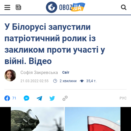
У Білорусі запустили
патріотичний ролик із
закликом проти участі у
війні. Відео
Софія Закревська
Світ
21.03.2022 02:55
2 хвилини
35,4 т.
71
РУС