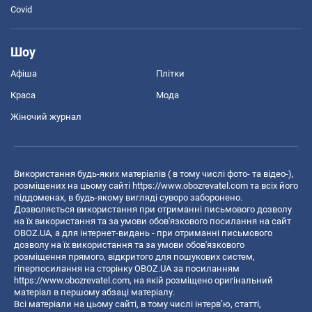
Covid
Шоу
Афіша
Плітки
Краса
Мода
Жіночий журнал
Використання будь-яких матеріалів ( в тому числі фото- та відео-),
розміщених на цьому сайті
https://www.obozrevatel.com
та всіх його
піддоменах, в будь-якому вигляді суворо заборонено.
Дозволяється використання при отриманні письмового дозволу
на їх використання та за умови обов'язкового посилання на сайт
OBOZ.UA, а для інтернет-видань - при отриманні письмового
дозволу на їх використання та за умови обов'язкового
розміщення прямого, відкритого для пошукових систем,
гіперпосилання на сторінку OBOZ.UA за посиланням
https://www.obozrevatel.com
, на якій розміщено оригінальний
матеріал в першому абзаці матеріалу.
Всі матеріали на цьому сайті, в тому числі інтерв’ю, статті,