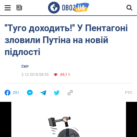
''Туго доходить!'' У Пентагоні
зловили Путіна на новій
підлості
Світ
2.12.2018 08:55
69,1 т.
251
РУС