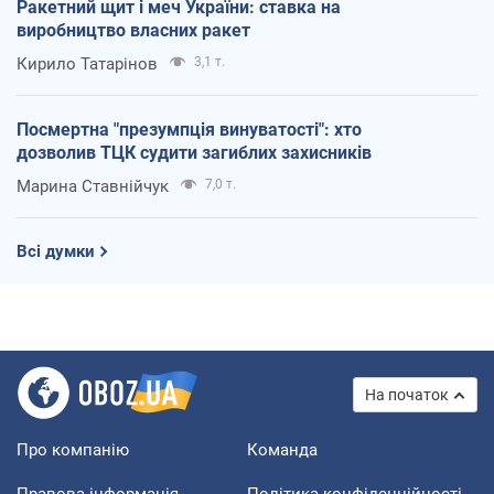
Ракетний щит і меч України: ставка на
виробництво власних ракет
Кирило Татарінов
3,1 т.
Посмертна "презумпція винуватості": хто
дозволив ТЦК судити загиблих захисників
Марина Ставнійчук
7,0 т.
Всі думки
На початок
Про компанію
Команда