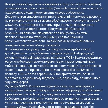
Використання будь-яких матеріалів ( в тому числі фото- та відео-),
розміщених на цьому сайті
https://www.obozrevatel.com
та всіх його
піддоменах, в будь-якому вигляді суворо заборонено.
Дозволяється використання при отриманні письмового дозволу
на їх використання та за умови обов'язкового посилання на сайт
OBOZ.UA, а для інтернет-видань - при отриманні письмового
дозволу на їх використання та за умови обов'язкового
розміщення прямого, відкритого для пошукових систем,
гіперпосилання на сторінку OBOZ.UA за посиланням
https://www.obozrevatel.com
, на якій розміщено оригінальний
матеріал в першому абзаці матеріалу.
Всі матеріали на цьому сайті, в тому числі інтерв’ю, статті,
дослідження – є службовими творами журналістів редакції,
виключні майнові права на які належать ТОВ «Золота середина».
На всі опубліковані фотоматеріали Getty Images редакція має
майнові права, які захищаються законом України «Про авторські
права та суміжні права», ніхто не має права без письмового
дозволу ТОВ «Золота середина» їх використовувати, вони не
підлягають подальшому відтворенню, перекладу, поширенню в
будь-якій формі.
Редакція OBOZ.UA може не поділяти точку зору, викладену в
авторському матеріалі. За достовірність інформації, опублікованої
в рекламних матеріалах, відповідальність несе рекламодавець.
Заборонено використання матеріалів розміщених на цьому сайті,
хоч із зазначенням гіперпосилання на сторінку цього сайту,
логотипу OBOZ.UA або будь-якого іншого згадування, але без