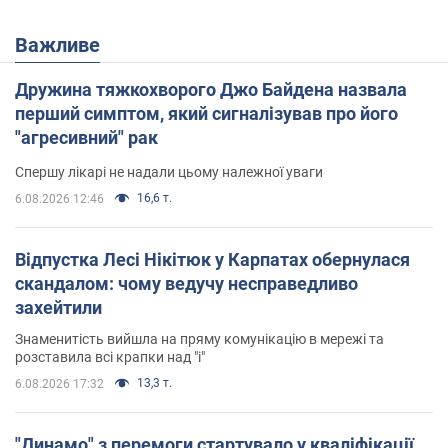
Важливе
Дружина тяжкохворого Джо Байдена назвала
перший симптом, який сигналізував про його
"агресивний" рак
Спершу лікарі не надали цьому належної уваги
16,6 т.
6.08.2026 12:46
Відпустка Лесі Нікітюк у Карпатах обернулася
скандалом: чому ведучу несправедливо
захейтили
Знаменитість вийшла на пряму комунікацію в мережі та
розставила всі крапки над "і"
13,3 т.
6.08.2026 17:32
"Динамо" з перемоги стартувало у кваліфікації