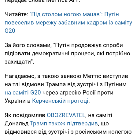
Читайте:
''Під столом ногою мацав'': Путін
повеселив мережу забавним кадром із саміту
G20
За його словами, "Путін продовжує спроби
підірвати демократичні процеси, які потрібно
захищати".
Нагадаємо, з такою заявою Меттіс виступив
на тлі відмови Трампа від зустрічі з Путіним
на саміті G20
через агресію Росії проти
України в
Керченській протоці
.
Як повідомляв
OBOZREVATEL
, на саміті
Дональд
Трамп також підтвердив
, що
відмовився від зустрічі з російським колегою