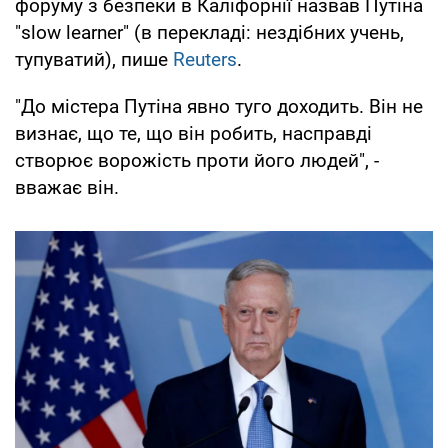
форуму з безпеки в Каліфорнії назвав Путіна
"slow learner" (в перекладі: нездібних учень,
тупуватий), пише
Reuters
.
"До містера Путіна явно туго доходить. Він не
визнає, що те, що він робить, насправді
створює ворожість проти його людей", -
вважає він.