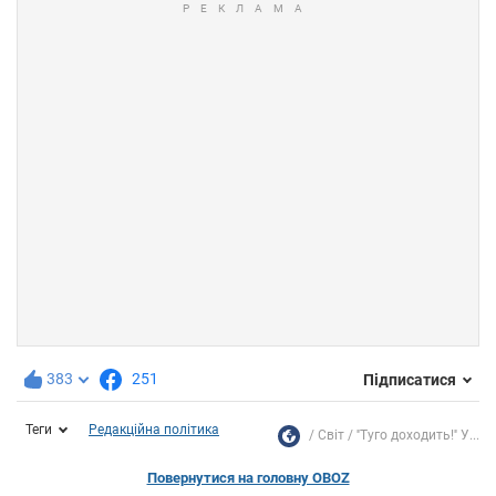
383
251
Підписатися
Теги
Редакційна політика
Світ
''Туго доходить!'' У...
Повернутися на головну OBOZ