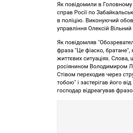
Як повідомили в Головному 
справ Росії по Забайкальсь
в поліцію. Виконуючий обов
управління Олексій Вільний
Як повідомляв "Обозреватель
фраза "Це фіаско, братане",
життєвих ситуаціях. Слова,
росіянином Володимиром Ла
Стівом переходив через стру
тобою" і застерігав його від
господар відреагував фраз