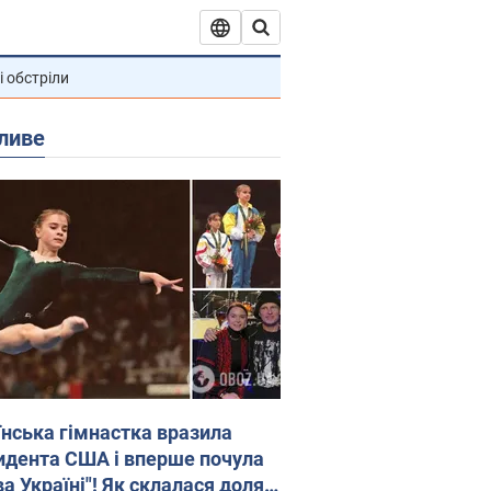
і обстріли
ливе
їнська гімнастка вразила
идента США і вперше почула
а Україні"! Як склалася доля