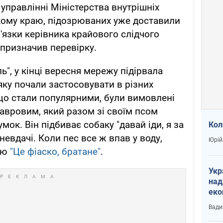
управлінні Міністерства внутрішніх
кому краю, підозрюваних уже доставили
'язки керівника крайового слідчого
 призначив перевірку.
", у кінці вересня мережу підірвала
 яку почали застосовувати в різних
 що стали популярними, були вимовлені
вровим, який разом зі своїм псом
мок. Він підбиває собаку "давай іди, я за
Кол
 невдачі. Коли пес все ж впав у воду,
Юрій
ою
"Це фіаско, братане"
.
Укр
над
еко
сві
Вади