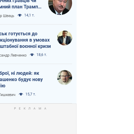
ічних гравців чи
мний план Трампа
тіна?
14,1 т.
ор Швець
ськ готується до
кціонування в умовах
штабної воєнної кризи
18,6 т.
сандр Левченко
зброї, ні людей: як
ашенко будує нову
ію
15,7 т.
 Тишкевич