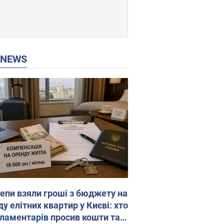
P NEWS
епи взяли гроші з бюджету на
у елітних квартир у Києві: хто
рламентарів просив кошти та