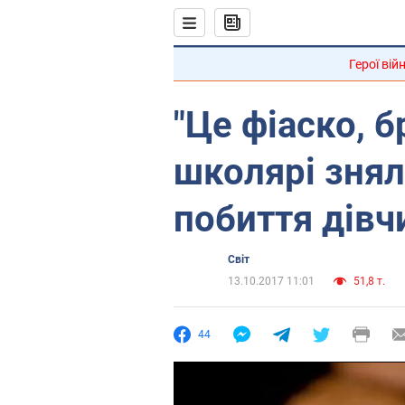
Герої вій
"Це фіаско, б
школярі знял
побиття дівч
Світ
13.10.2017 11:01
51,8 т.
44