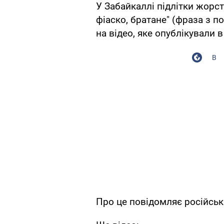
У Забайкаллі підлітки жорс
фіаско, братане" (фраза з п
на відео, яке опублікували 
В
Про це повідомляє російсь