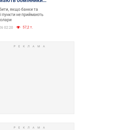
мають обмінники
анки такі купюри
ити, якщо банки та
і пункти не приймають
долари
57,2 т.
26 02:20