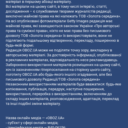
матеріал в першому абзаці матеріалу.
Всі матеріали на цьому сайті, в тому числі інтерв’ю, статті,
дослідження – є службовими творами журналістів редакції,
виключні майнові права на які належать ТОВ «Золота середина».
На всі опубліковані фотоматеріали Getty Images редакція має
майнові права, які захищаються законом України «Про авторські
права та суміжні права», ніхто не має права без письмового
дозволу ТОВ «Золота середина» їх використовувати, вони не
підлягають подальшому відтворенню, перекладу, поширенню в
будь-якій формі.
Редакція OBOZ.UA може не поділяти точку зору, викладену в
авторському матеріалі. За достовірність інформації, опублікованої
в рекламних матеріалах, відповідальність несе рекламодавець.
Заборонено використання матеріалів розміщених на цьому сайті,
хоч із зазначенням гіперпосилання на сторінку цього сайту,
логотипу OBOZ.UA або будь-якого іншого згадування, але без
письмового дозволу Редакції/ТОВ «Золота середина»
Незаконним використанням матеріалів буде вважатися: будь-яке
копiювання, публiкацiя, передрук, наступне поширення,
використання, переробка з використанням, включенням до
складу інших матеріалів, розповсюдження, адаптація, переклад
та інші подібні зміни матеріалу.
Назва онлайн медіа — «OBOZ.UA»
- суб'єкт у сфері онлайн медіа;
- ідентифікатор медіа — R40-06156;