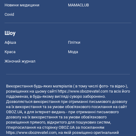
Новини медицини
MAMACLUB
Covid
Шоу
Афіша
Плітки
Краса
Мода
Жіночий журнал
Використання будь-яких матеріалів ( в тому числі фото- та відео-),
розміщених на цьому сайті
https://www.obozrevatel.com
та всіх його
піддоменах, в будь-якому вигляді суворо заборонено.
Дозволяється використання при отриманні письмового дозволу
на їх використання та за умови обов'язкового посилання на сайт
OBOZ.UA, а для інтернет-видань - при отриманні письмового
дозволу на їх використання та за умови обов'язкового
розміщення прямого, відкритого для пошукових систем,
гіперпосилання на сторінку OBOZ.UA за посиланням
https://www.obozrevatel.com
, на якій розміщено оригінальний