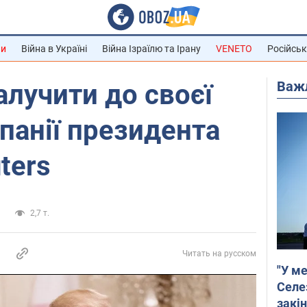
ни
Війна в Україні
Війна Ізраїлю та Ірану
VENETO
Російськ
Важ
алучити до своєї
панії президента
ters
и
2,7 т.
Читать на русском
"У ме
Селе
закін