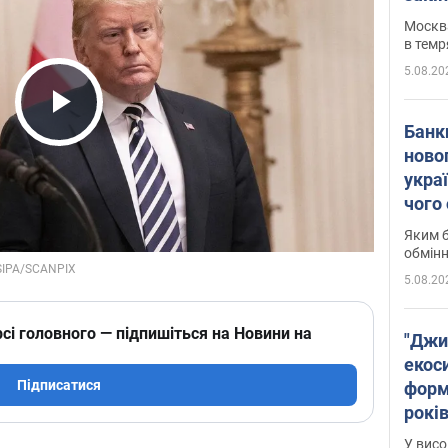
Москва
в темр
5.08.20
Play Video
Банк
ново
укра
чого
Яким б
обмін
5.08.20
сі головного — підпишіться на Новини на
"Джи
екоси
Підписатися
форм
років
заби
У висо