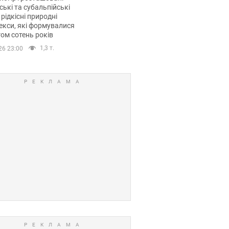
ські та субальпійські
 рідкісні природні
кси, які формувалися
ом сотень років
1,3 т.
26 23:00