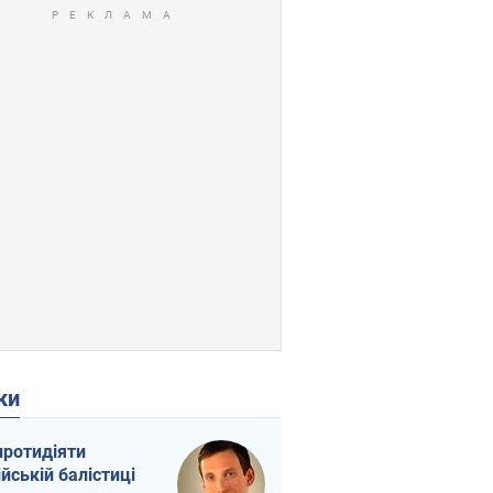
ки
протидіяти
ійській балістиці