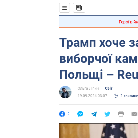
Герої вій
Трамп хоче з
виборчої кам
Польщі – Reu
Ольга Ліпич
Світ
19.09.2024 03:07
2 хвилин
2