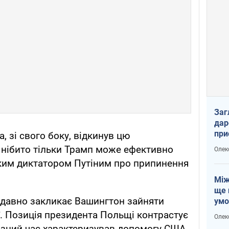
Заг
дар
при
 зі свого боку, відкинув цю
доп
о нібито тільки Трамп може ефективно
Олек
ьким диктатором Путіним про припинення
Між
ще 
 давно закликає Вашингтон зайняти
умо
Без
. Позиція президента Польщі контрастує
Олек
збр
різний час характеризував допомогу США