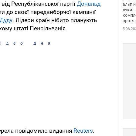
від Республіканської партії
Дональд
альпій
луки –
ти до своєї передвиборчої кампанії
компле
Дуду
. Лідери країн нібито планують
протяг
кому штаті Пенсільванія.
5.08.20
ідео дня
ерела повідомило видання
Reuters
.