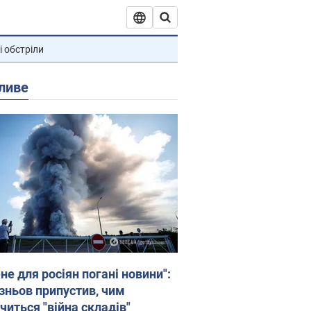
і обстріли
ливе
не для росіян погані новини":
зньов припустив, чим
читься "війна складів"