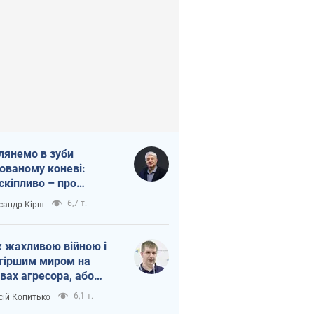
лянемо в зуби
ованому коневі:
скіпливо – про
омогу Україні
6,7 т.
сандр Кірш
 жахливою війною і
гіршим миром на
вах агресора, або
вихідність – теж
6,1 т.
сій Копитько
оя Росії