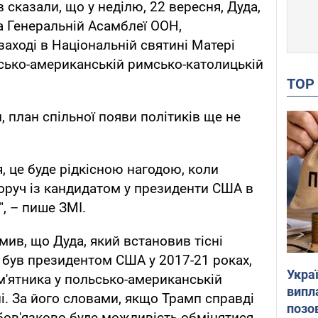
сказали, що у неділю, 22 вересня, Дуда,
 Генеральній Асамблеї ООН,
аході в Національній святині Матері
сько-американській римсько-католицькій
TO
 план спільної появи політиків ще не
, це буде рідкісною нагодою, коли
поруч із кандидатом у президенти США в
", – пише ЗМІ.
ив, що Дуда, який встановив тісні
й був президентом США у 2017-21 роках,
Украї
ам'ятника у польсько-американській
випл
і. За його словами, якщо Трамп справді
позо
"обов'язково буде можливість обмінятися