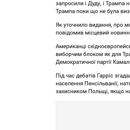
запросили і Дуду, і Трампа н
Трампа поки що не була виз
Як уточнило видання, про м
повідомив місцевий новинни
Американці східноєвропейс
виборчим блоком як для Трам
Демократичної партії Камал
Під час дебатів Гарріс зга
населення Пенсільванії, на
захисником Польщі, якщо на