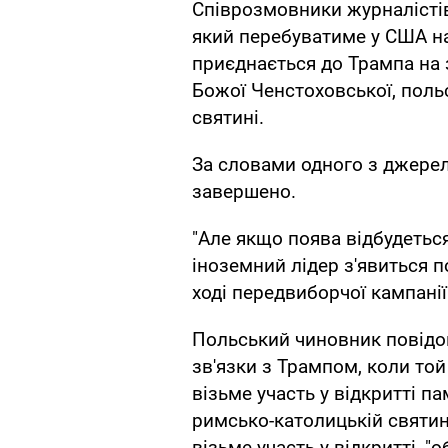
Співрозмовники журналістів 
який перебуватиме у США на
приєднається до Трампа на з
Божої Ченстоховської, поль
святині.
За словами одного з джерел,
завершено.
"Але якщо поява відбудеться
іноземний лідер з'явиться 
ході передвиборчої кампанії
Польський чиновник повідом
зв'язки з Трампом, коли то
візьме участь у відкритті п
римсько-католицькій святин
візьме участь у відкритті, 