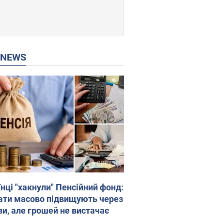
P NEWS
нці "хакнули" Пенсійний фонд:
ати масово підвищують через
ви, але грошей не вистачає