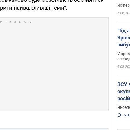
Як пер
рити найважливіші теми".
6.08.20
Під 
Ярос
вибух
У пром
осеред
6.08.20
ЗСУ 
окуп
росі
Чисель
6.0