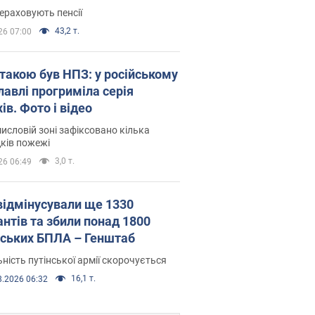
ераховують пенсії
43,2 т.
26 07:00
атакою був НПЗ: у російському
лавлі прогриміла серія
ів. Фото і відео
исловій зоні зафіксовано кілька
ків пожежі
3,0 т.
26 06:49
відмінусували ще 1330
антів та збили понад 1800
йських БПЛА – Генштаб
ність путінської армії скорочується
16,1 т.
8.2026 06:32