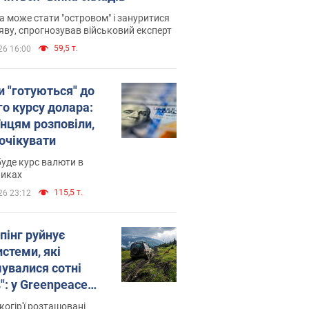
 може стати "островом" і зануритися
яву, спрогнозував військовий експерт
59,5 т.
26 16:00
и "готуються" до
го курсу долара:
їнцям розповіли,
 очікувати
уде курс валюти в
никах
115,5 т.
26 23:12
пінг руйнує
стеми, які
увалися сотні
": у Greenpeace
ли на сполох
когір'ї розташовані