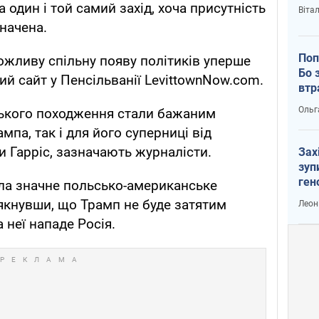
а один і той самий захід, хоча присутність
Віта
начена.
Поп
ожливу спільну появу політиків уперше
Бо 
й сайт у Пенсільванії LevittownNow.com.
втр
Ольг
ького походження стали бажаним
па, так і для його суперниці від
и Гарріс, зазначають журналісти.
Зах
зуп
ген
дала значне польсько-американське
тякнувши, що Трамп не буде затятим
Леон
 неї нападе Росія.