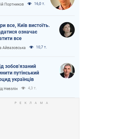
16,0 т.
лій Портников
ри все, Київ вистоїть.
здатися означає
атити все
10,7 т.
а Айвазовська
ід зобов'язаний
инити путінський
оцид українців
4,3 т.
ід Невзлін