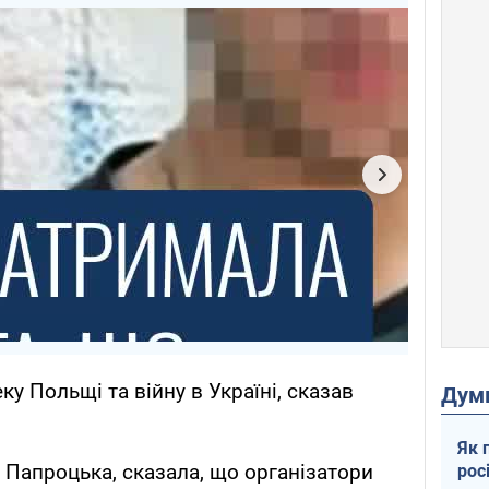
у Польщі та війну в Україні, сказав
Дум
Як 
Папроцька, сказала, що організатори
рос