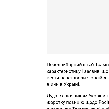
Передвиборний штаб Трампа,
характеристику і заявив, щ
вести переговори з російс
війни в Україні.
Дуда є союзником України і
жорстку позицію щодо Росії
з позицією Трампа, який у 