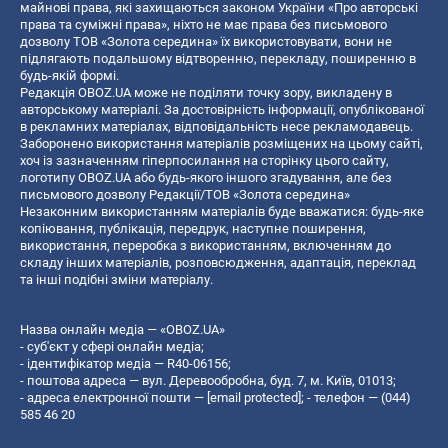
майнові права, які захищаються законом України «Про авторські
права та суміжні права», ніхто не має права без письмового
дозволу ТОВ «Золота середина» їх використовувати, вони не
підлягають подальшому відтворенню, перекладу, поширенню в
будь-якій формі.
Редакція OBOZ.UA може не поділяти точку зору, викладену в
авторському матеріалі. За достовірність інформації, опублікованої
в рекламних матеріалах, відповідальність несе рекламодавець.
Заборонено використання матеріалів розміщених на цьому сайті,
хоч із зазначенням гіперпосилання на сторінку цього сайту,
логотипу OBOZ.UA або будь-якого іншого згадування, але без
письмового дозволу Редакції/ТОВ «Золота середина»
Незаконним використанням матеріалів буде вважатися: будь-яке
копiювання, публiкацiя, передрук, наступне поширення,
використання, переробка з використанням, включенням до
складу інших матеріалів, розповсюдження, адаптація, переклад
та інші подібні зміни матеріалу.
Назва онлайн медіа — «OBOZ.UA»
- суб'єкт у сфері онлайн медіа;
- ідентифікатор медіа — R40-06156;
- поштова адреса — вул. Деревообробна, буд. 7, м. Київ, 01013;
- адреса електронної пошти —
[email protected]
; - телефон — (044)
585 46 20