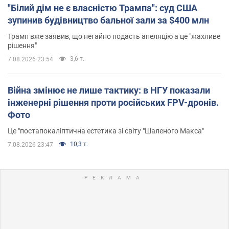
"Білий дім не є власністю Трампа": суд США
зупинив будівництво бальної зали за $400 млн
Трамп вже заявив, що негайно подасть апеляцію а це "жахливе
рішення"
3,6 т.
7.08.2026 23:54
Війна змінює не лише тактику: в НГУ показали
інженерні рішення проти російських FPV-дронів.
Фото
Це "постапокаліптична естетика зі світу "Шаленого Макса"
10,3 т.
7.08.2026 23:47