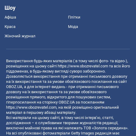
Шоу
Афіша
Плітки
Краса
Мода
Жіночий журнал
Використання будь-яких матеріалів ( в тому числі фото- та відео-),
розміщених на цьому сайті
https://www.obozrevatel.com
та всіх його
піддоменах, в будь-якому вигляді суворо заборонено.
Дозволяється використання при отриманні письмового дозволу
на їх використання та за умови обов'язкового посилання на сайт
OBOZ.UA, а для інтернет-видань - при отриманні письмового
дозволу на їх використання та за умови обов'язкового
розміщення прямого, відкритого для пошукових систем,
гіперпосилання на сторінку OBOZ.UA за посиланням
https://www.obozrevatel.com
, на якій розміщено оригінальний
матеріал в першому абзаці матеріалу.
Всі матеріали на цьому сайті, в тому числі інтерв’ю, статті,
дослідження – є службовими творами журналістів редакції,
виключні майнові права на які належать ТОВ «Золота середина».
На всі опубліковані фотоматеріали Getty Images редакція має