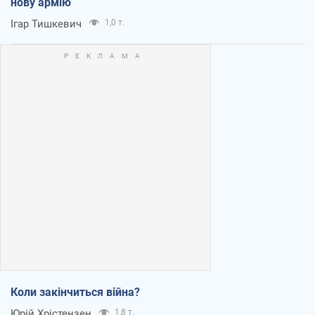
нову армію
Ігар Тишкевич
1,0 т.
Коли закінчиться війна?
Юрій Хрістензен
1,8 т.